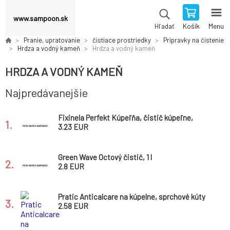
www.sampoon.sk
Košík
Menu
Hľadať
Pranie, upratovanie
čistiace prostriedky
Prípravky na čistenie
Hrdza a vodný kameň
Hrdza a vodný kameň
HRDZA A VODNÝ KAMEŇ
Najpredávanejšie
Fixinela Perfekt Kúpeľňa, čistič kúpeľne,
1.
rozprašovač, 500 ml
3.23 EUR
Green Wave Octový čistič, 1 l
2.
2.8 EUR
Pratic Anticalcare na kúpelne, sprchové kúty
3.
a vodný kameň, 750 ml
2.58 EUR