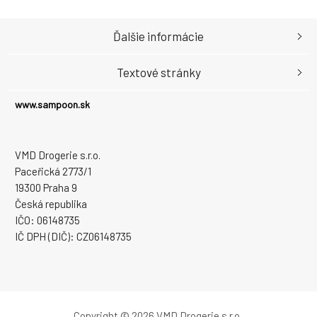
Ďalšie informácie
Textové stránky
www.sampoon.sk
VMD Drogerie s.r.o.
Paceřická 2773/1
19300 Praha 9
Česká republika
IČO: 06148735
IČ DPH (DIČ): CZ06148735
Copyright © 2026 VMD Drogerie s.r.o.