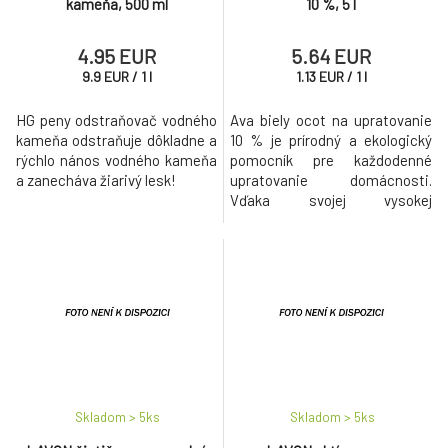
kameňa, 500 ml
10 %, 5 l
4.95 EUR
5.64 EUR
9.9
EUR
/
1
l
1.13
EUR
/
1
l
HG peny odstraňovač vodného
Ava biely ocot na upratovanie
kameňa odstraňuje dôkladne a
10 % je prírodný a ekologický
rýchlo nános vodného kameňa
pomocník pre každodenné
a zanecháva žiarivý lesk!
upratovanie domácnosti.
Vďaka svojej vysokej
koncentrácii kyseliny octovej
účinne odstraňuje vodný
kameň, mastnotu, usadeniny a
nepríjemné pachy.
Skladom > 5
ks
Skladom > 5
ks