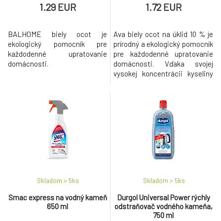
1.29 EUR
1.72 EUR
BALHOME biely ocot je
Ava biely ocot na úklid 10 % je
ekologický pomocník pre
prírodný a ekologický pomocník
každodenné upratovanie
pre každodenné upratovanie
domácnosti.
domácnosti. Vďaka svojej
vysokej koncentrácii kyseliny
octovej účinne odstraňuje
vodný kameň, mastnotu,
usadeniny a nepríjemné pachy.
Skladom > 5
ks
Skladom > 5
ks
Smac express na vodný kameň
Durgol Universal Power rýchly
650 ml
odstraňovač vodného kameňa,
750 ml