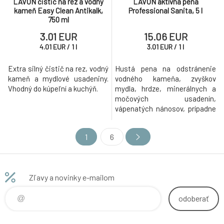
LAVON čistič na rez a vodný
LAVON aktívna pena
kameň Easy Clean Antikalk,
Professional Sanita, 5 l
750 ml
3.01 EUR
15.06 EUR
4.01
EUR
/
1
l
3.01
EUR
/
1
l
Extra silný čistič na rez, vodný
Hustá pena na odstránenie
kameň a mydlové usadeniny.
vodného kameňa, zvyškov
Vhodný do kúpeľní a kuchýň.
mydla, hrdze, minerálnych a
močových usadenín,
vápenatých nánosov, prípadne
cementových zvyškov.
1
6
Zľavy a novinky e-mailom
odoberať