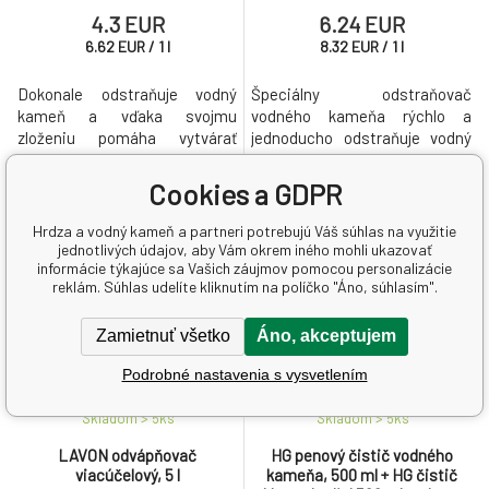
4.3 EUR
6.24 EUR
6.62
EUR
/
1
l
8.32
EUR
/
1
l
Dokonale odstraňuje vodný
Špeciálny odstraňovač
kameň a vďaka svojmu
vodného kameňa rýchlo a
zloženiu pomáha vytvárať
jednoducho odstraňuje vodný
ochranný štít proti jeho
kameň zo všetkých predmetov
novému usadzovaniu. Vytvára
v domácnosti.
Cookies a GDPR
penu, ktorou je možné cielene
zasiahnuť miesto zasiahnuté
Hrdza a vodný kameň a partneri potrebujú Váš súhlas na využitie
vodným kameňom.
jednotlivých údajov, aby Vám okrem iného mohli ukazovať
informácie týkajúce sa Vašich záujmov pomocou personalizácie
reklám. Súhlas udelíte kliknutím na políčko "Áno, súhlasím".
Zamietnuť všetko
Áno, akceptujem
Podrobné nastavenia s vysvetlením
Skladom > 5
ks
Skladom > 5
ks
LAVON odvápňovač
HG penový čistič vodného
viacúčelový, 5 l
kameňa, 500 ml + HG čistič