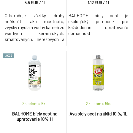
5.6
EUR
/
1
l
1.12
EUR
/
1
l
Odstraňuje všetky druhy
BALHOME biely ocot je
nečistôt, ako mastnotu,
ekologický pomocník pre
zvyšky mydla a vodný kameň zo
každodenné upratovanie
všetkých keramických,
domácnosti.
smaltovaných, nerezových a
sklenenej povrchov.
AKCE
Skladom > 5
ks
Skladom > 5
ks
BALHOME biely ocot na
Ava biely ocot na úklid 10 %, 1L
upratovanie 10% 1 l