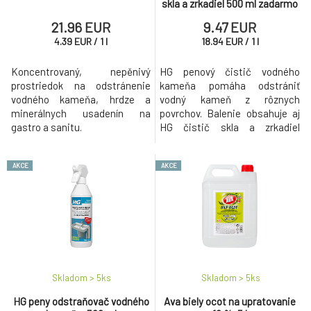
skla a zrkadiel 500 ml zadarmo
21.96 EUR
9.47 EUR
4.39
EUR
/
1
l
18.94
EUR
/
1
l
Koncentrovaný, nepěnivý
HG penový čistič vodného
prostriedok na odstránenie
kameňa pomáha odstrániť
vodného kameňa, hrdze a
vodný kameň z rôznych
minerálnych usadenín na
povrchov. Balenie obsahuje aj
gastro a sanitu.
HG čistič skla a zrkadiel
zadarmo.
AKCE
AKCE
Skladom > 5
ks
Skladom > 5
ks
HG peny odstraňovač vodného
Ava biely ocot na upratovanie