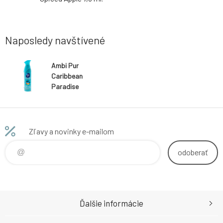
súčasne 
mäkkých p
sprchové 
Naposledy navštívené
Ambi Pur
Caribbean
Paradise
osviežovač
vzduchu sprej
300 ml
Zľavy a novinky e-mailom
odoberať
Ďalšie informácie