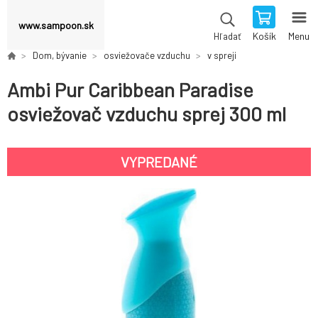
www.sampoon.sk
Košík
Menu
Hľadať
Dom, bývanie
osviežovače vzduchu
v spreji
Ambi Pur Caribbean Paradise
osviežovač vzduchu sprej 300 ml
VYPREDANÉ