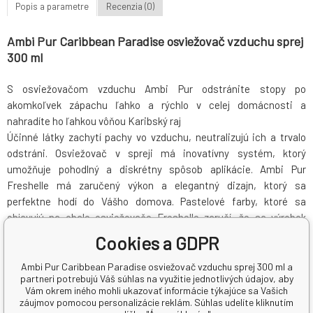
Popis a parametre
Recenzia (0)
Ambi Pur Caribbean Paradise osviežovač vzduchu sprej
300 ml
S osviežovačom vzduchu Ambi Pur odstránite stopy po
akomkoľvek zápachu ľahko a rýchlo v celej domácnosti a
nahradíte ho ľahkou vôňou Karibský raj
Účinné látky zachytí pachy vo vzduchu, neutralizujú ich a trvalo
odstráni. Osviežovač v spreji má inovatívny systém, ktorý
umožňuje pohodlný a diskrétny spôsob aplikácie. Ambi Pur
Freshelle má zaručený výkon a elegantný dizajn, ktorý sa
perfektne hodí do Vášho domova. Pastelové farby, ktoré sa
objavujú na obale osviežovače Freshelle zaručí, že sa výrobok
skvele hodí do Vašej kuchyne alebo obývačky.
Cookies a GDPR
vôňa Karibský raj
Ambi Pur Caribbean Paradise osviežovač vzduchu sprej 300 ml a
technológia OdourClear pachy neprekrýva, ale skutočne
partneri potrebujú Váš súhlas na využitie jednotlivých údajov, aby
Vám okrem iného mohli ukazovať informácie týkajúce sa Vašich
eliminuje
záujmov pomocou personalizácie reklám. Súhlas udelíte kliknutím
2 × dlhšie trvajúci vôňa pre váš domov