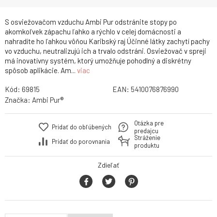
S osviežovačom vzduchu Ambi Pur odstránite stopy po
akomkoľvek zápachu ľahko a rýchlo v celej domácnosti a
nahradíte ho ľahkou vôňou Karibský raj Účinné látky zachytí pachy
vo vzduchu, neutralizujú ich a trvalo odstráni. Osviežovač v spreji
má inovatívny systém, ktorý umožňuje pohodlný a diskrétny
spôsob aplikácie. Am...
viac
Kód:
69815
EAN:
5410076876990
Značka:
Ambi Pur®
Otázka pre
Pridať do obľúbených
predajcu
Stráženie
Pridať do porovnania
produktu
Zdieľať