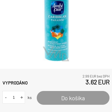
2.99
EUR bez DPH
3.62
EUR
VYPRODÁNO
-
+
Do košíka
ks