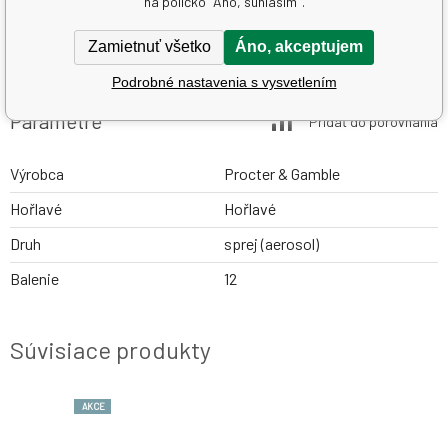
na políčko "Áno, súhlasím".
Ambi Pur s novým vylepšeným rozprašovačom pre veľmi
jemný sprej
Zamietnuť všetko
Áno, akceptujem
obsahuje nehorľavý 100% prírodný hnací plyn
Podrobné nastavenia s vysvetlením
Parametre
Pridať do porovnania
Výrobca
Procter & Gamble
Hořlavé
Hořlavé
Druh
sprej (aerosol)
Balenie
12
Súvisiace produkty
AKCE
AKCE