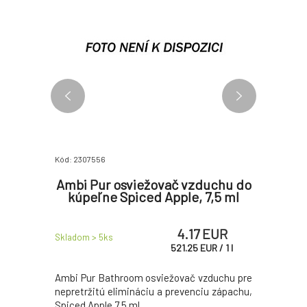
Kód: 2307556
Kód: 200710
r Jar
Ambi Pur osviežovač vzduchu do
Ambi P
ěžovač
kúpeľne Spiced Apple, 7,5 ml
kúpeľne
5 ml
EUR
4.17 EUR
Skladom > 5
ks
Skladom > 
UR
/
1
l
521.25
EUR
/
1
l
nológiou
Ambi Pur Bathroom osviežovač vzduchu pre
Gélový os
príjemné
nepretržitú elimináciu a prevenciu zápachu,
do vašej
ľahkú vôňu
Spiced Apple 7,5 ml.
Osviežova