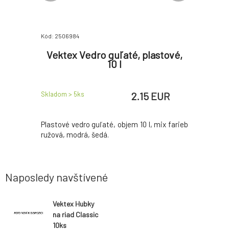
Kód: 2506984
Kód: 1710534
tar 5 ks
Vektex Vedro guľaté, plastové,
Vektex
10 l
 EUR
2.15 EUR
Skladom > 5
ks
Skladom > 
R
/
1
ks
ho riadu v
Plastové vedro guľaté, objem 10 l, mix farieb
Tieto hu
ružová, modrá, šedá.
efektívny
utierka je
ktorý zais
Naposledy navštívené
Vektex Hubky
na riad Classic
10ks