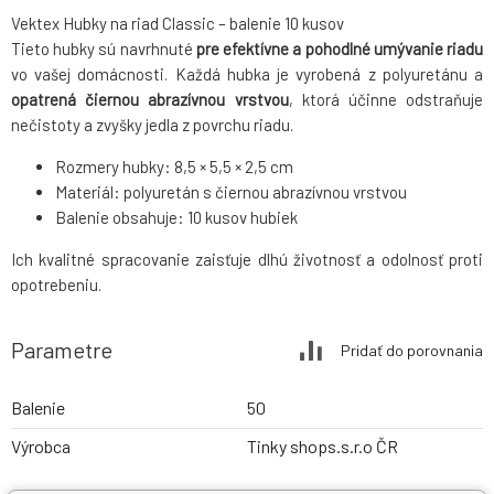
Vektex Hubky na riad Classic – balenie 10 kusov
Tieto hubky sú navrhnuté
pre efektívne a pohodlné umývanie riadu
vo vašej domácnosti. Každá hubka je vyrobená z polyuretánu a
opatrená čiernou abrazívnou vrstvou
, ktorá účinne odstraňuje
nečistoty a zvyšky jedla z povrchu riadu.​
Rozmery hubky: 8,5 × 5,5 × 2,5 cm​
Materiál: polyuretán s čiernou abrazívnou vrstvou​
Balenie obsahuje: 10 kusov hubiek​
Ich kvalitné spracovanie zaisťuje dlhú životnosť a odolnosť proti
opotrebeniu.
Parametre
Pridať do porovnania
Balenie
50
Výrobca
Tinky shops.s.r.o ČR