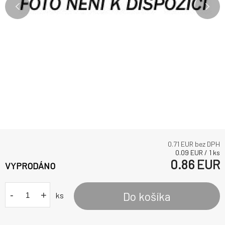
0.71
EUR bez DPH
0.09
EUR
/
1
ks
0.86
EUR
VYPRODÁNO
-
+
Do košíka
ks