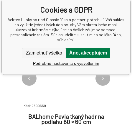
Súvisiace produkty
Cookies a GDPR
Vektex Hubky na riad Classic 10ks a partneri potrebujú Váš súhlas
na využitie jednotlivých údajov, aby Vám okrem iného mohli
AKCE
ukazovať informácie týkajúce sa Vašich záujmov pomocou
personalizácie reklám. Súhlas udelíte kliknutím na políčko "Áno,
súhlasím".
Zamietnuť všetko
Áno, akceptujem
Podrobné nastavenia s vysvetlením
Kód: 2500659
Kód: 26022
adřík, 2
BALhome Pavla tkaný hadr na
Par
podlahu 60 × 60 cm
mikro