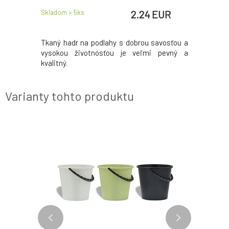
EUR
2.24 EUR
Skladom > 5
ks
Skladom > 
R
/
1
ks
kteriálnou
Tkaný hadr na podlahy s dobrou savosťou a
Parex ul
lnu zložku
vysokou životnosťou je veľmi pevný a
pomáha ef
ňuje rastu
kvalitný.
povrchy v
ríjemného
Varianty tohto produktu
AKCE