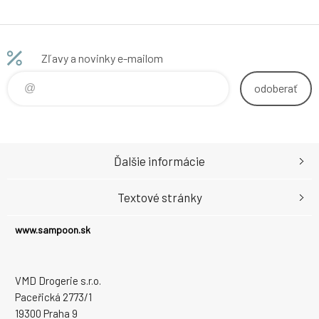
Zľavy a novinky e-mailom
odoberať
Ďalšie informácie
Textové stránky
www.sampoon.sk
VMD Drogerie s.r.o.
Paceřická 2773/1
19300 Praha 9