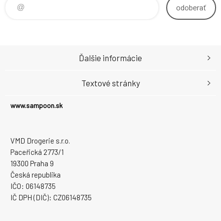
odoberať
Ďalšie informácie
Textové stránky
www.sampoon.sk
VMD Drogerie s.r.o.
Paceřická 2773/1
19300 Praha 9
Česká republika
IČO: 06148735
IČ DPH (DIČ): CZ06148735