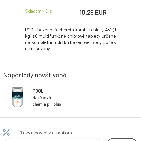
 EUR
10.29 EUR
Skladom > 5
ks
Skladom > 
R
/
1
kg
dosti vody
POOL bazénová chémia kombi tablety 4v1 (1
POOL bazé
určený na
kg) sú multifunkčné chlórové tablety určené
multifunk
e tvrdosti
na kompletnú údržbu bazénovej vody počas
kompletn
celej sezóny.
celej sezó
Naposledy navštívené
POOL
Bazénová
chémia pH plus
900 ml
Zľavy a novinky e-mailom