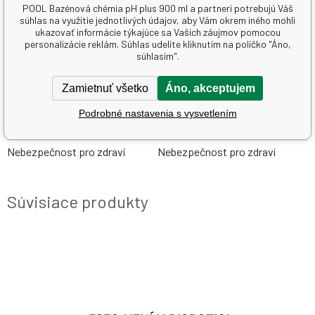
a ak je možné ich vyjmúť ľahko. Pokračujte vovyplachovaní.
POOL Bazénová chémia pH plus 900 ml a partneri potrebujú Váš
súhlas na využitie jednotlivých údajov, aby Vám okrem iného mohli
P501: Zlikvidujte obsah/obal podľa inštrukcií na výrobku.
ukazovať informácie týkajúce sa Vašich záujmov pomocou
personalizácie reklám. Súhlas udelíte kliknutím na políčko "Áno,
súhlasím".
Parametre
Pridať do porovnania
Zamietnuť všetko
Áno, akceptujem
Druh
ostatní
Podrobné nastavenia s vysvetlením
Výrobca
Stachema
Nebezpečnost pro zdraví
Nebezpečnost pro zdraví
Súvisiace produkty