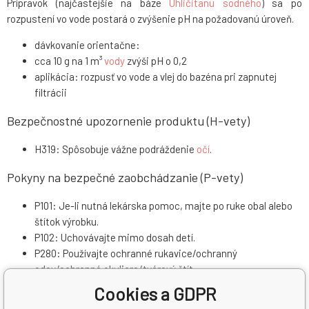
Prípravok (najčastejšie na báze
Uhličitanu sodného
) sa po
rozpustení vo vode postará o zvýšenie pH na požadovanú úroveň.
dávkovanie orientačne:
cca 10 g na 1 m³
vody
zvýši pH o 0,2
aplikácia: rozpusť vo vode a vlej do bazéna pri zapnutej
filtrácii
Bezpečnostné upozornenie produktu (H-vety)
H319: Spôsobuje vážne podráždenie
očí
.
Pokyny na bezpečné zaobchádzanie (P-vety)
P101: Je-li nutná lekárska pomoc, majte po ruke obal alebo
štítok výrobku.
P102: Uchovávajte mimo dosah detí.
P280: Používajte ochranné rukavice/ochranný
odev/ochranné okuliare/tvárový štít.
P305+P351+P338: PRI ZASAHU OČÍ: Niekoľko minút opatrne
Cookies a GDPR
vyplachujte
vodou
. Vyjmite kontaktnéčočky, sú-li nasadené