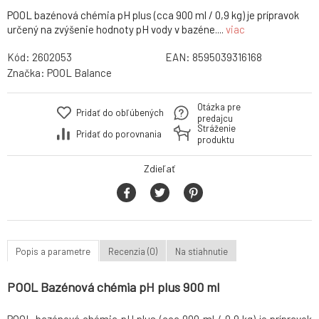
POOL bazénová chémia pH plus (cca 900 ml / 0,9 kg) je prípravok
určený na zvýšenie hodnoty pH vody v bazéne....
viac
Kód:
2602053
EAN:
8595039316168
Značka:
POOL Balance
Otázka pre
Pridať do obľúbených
predajcu
Stráženie
Pridať do porovnania
produktu
Zdieľať
Popis a parametre
Recenzia (0)
Na stiahnutie
POOL Bazénová chémia pH plus 900 ml