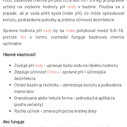
POOL bazénová chémia pH plus (cca 900 ml / 0,9 kg) je prípravok
určený na zvýšenie hodnoty pH
vody
v bazéne. Používa sa v
prípade, ak je voda príliš kyslá (nízke pH), čo môže spôsobovať
koróziu, podráždenie pokožky aj zníženú účinnosť dezinfekcie.
Správna hodnota pH
vody
by sa
mala
pohybovať medzi 6,8–7,6,
pretože
len
v tomto rozmedzí funguje bazénová chémia
optimálne.
Hlavné vlastnosti
Zvyšuje pH
vody
– upravuje kyslú vodu na ideálnu hodnotu
Zlepšuje účinnosť
Chlóru
– správne pH = účinnejšia
dezinfekcia
Chráni bazén aj techniku – obmedzuje koróziu a poškodenie
materiálov
Granulovaná alebo tekutá forma – jednoduchá aplikácia
(podľa varianty)
Rýchly účinok – zmena pH počas krátkej doby
Ako funguje