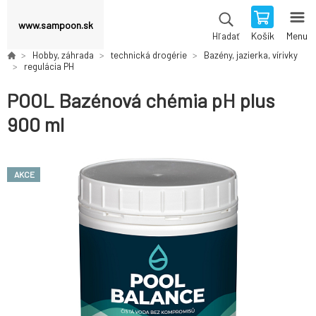
www.sampoon.sk
Košík
Menu
Hľadať
Hobby, záhrada
technická drogérie
Bazény, jazierka, vírivky
regulácia PH
POOL Bazénová chémia pH plus
900 ml
AKCE