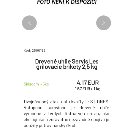
Kód: 2500185
Kód: 250638
 2,5 kg
Drevené uhlie Servis Les
Solo
grilovacie brikety 2,5 kg
podpaľ
 EUR
4.17 EUR
Skladom > 5
ks
Skladom > 
R
/
1
kg
1.67
EUR
/
1
kg
ilovanie.
Dvojnásobný víťaz testu kvality TEST DNES.
16 kusov 
evín (dub,
Vstupnou surovinou je drevené uhlie
prakticko
vyrobené z tvrdých listnatých drevín, ako
horenia 6 
ekologické a zdravotne nezávadné spojivo je
použitý potravinársky škrob.