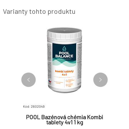
Varianty tohto produktu
Kód: 2602049
Kód: 26020
 proti
POOL Bazénová chémia Kombi
POOL 
ml
tablety 4v1 1 kg