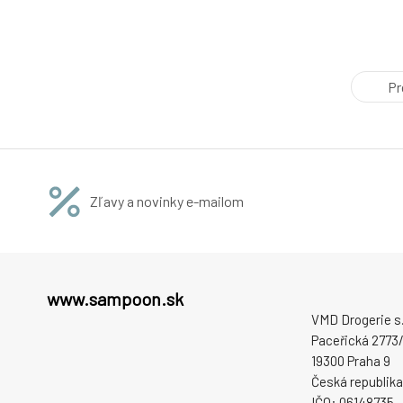
Pr
Zľavy a novinky e-mailom
www.sampoon.sk
VMD Drogerie s.r
Paceřická 2773/
19300 Praha 9
Česká republika
IČO: 06148735