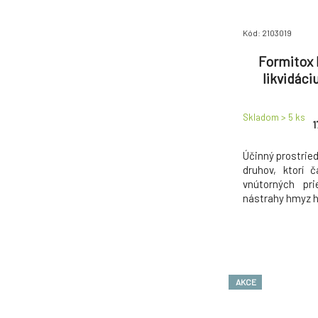
Kód: 2103019
Formitox 
likvidáci
rybeniek, 
Skladom > 5
ks
1
Účinný prostrie
druhov, ktorí 
vnútorných pri
nástrahy hmyz h
AKCE