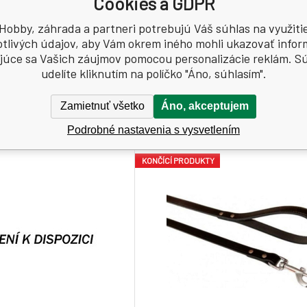
Cookies a GDPR
Detail
D
Skladom > 5
ks
.07
EUR
/
1
kg
0.29
EUR
/
1
ks
Hobby, záhrada a partneri potrebujú Váš súhlas na využiti
cídne prípravky bezpečným
Pomocou týchto testovacích 
otlivých údajov, aby Vám okrem iného mohli ukazovať infor
použitím si vždy prečítajte
Probazen do bazénovej vody 3v1 ur
júce sa Vašich záujmov pomocou personalizácie reklám. S
rmácie o prípravku.
koncentráciu voľného chlóru a 
udelíte kliknutím na políčko "Áno, súhlasím".
alkalitu v bazéne. Prúžky sú ide
domácich používateľov.
Zamietnuť všetko
Áno, akceptujem
Podrobné nastavenia s vysvetlením
KONČÍCÍ PRODUKTY