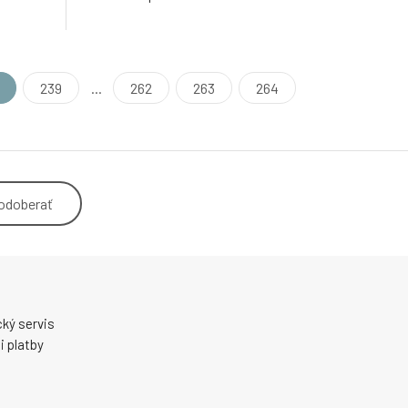
239
...
262
263
264
odoberať
ký servis
 platby