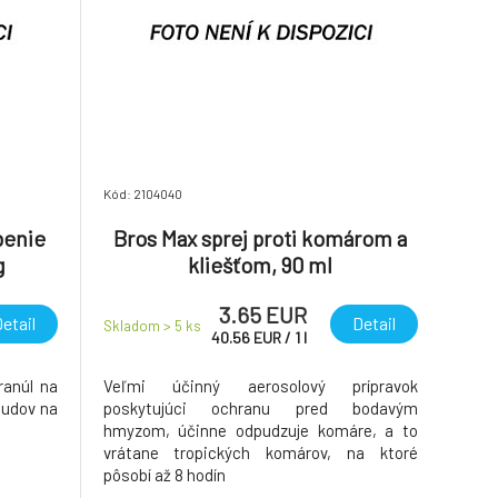
Kód: 2104040
benie
Bros Max sprej proti komárom a
g
kliešťom, 90 ml
3.65 EUR
etail
Detail
Skladom > 5
ks
40.56
EUR
/
1
l
ranúl na
Veľmi účinný aerosolový prípravok
 budov na
poskytujúci ochranu pred bodavým
hmyzom, účinne odpudzuje komáre, a to
vrátane tropických komárov, na ktoré
pôsobí až 8 hodín