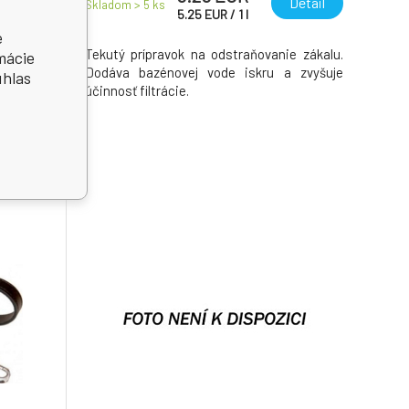
etail
Detail
Skladom > 5
ks
5.25
EUR
/
1
l
e
prúžkov
Tekutý prípravok na odstraňovanie zákalu.
mácie
číte pH,
Dodáva bazénovej vode iskru a zvyšuje
úhlas
celkovú
účinnosť filtrácie.
álne pre