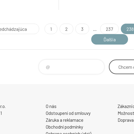
edchádzajúca
1
2
3
...
237
238
Ďalšia
Chcem
.o.
O nás
Zákaznic
1
Odstoupení od smlouvy
Možnosti
Záruka a reklamace
Doprava
Obchodní podmínky
Ochrana osobních údajů