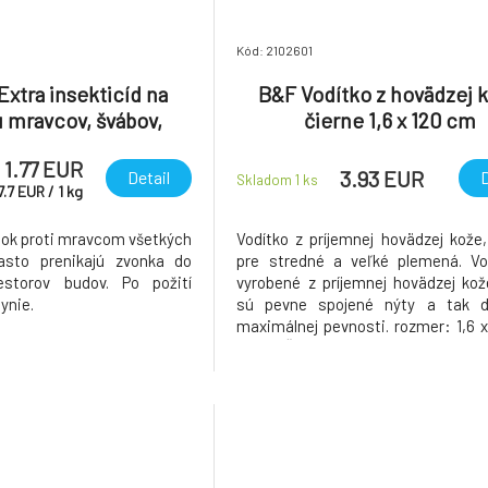
Kód: 2102601
Extra insekticíd na
B&F Vodítko z hovädzej 
u mravcov, švábov,
čierne 1,6 x 120 cm
mucha, sáčok 100 g
1.77 EUR
3.93 EUR
Detail
D
Skladom 1
ks
7.7
EUR
/
1
kg
dok proti mravcom všetkých
Vodítko z príjemnej hovädzej kože
často prenikajú zvonka do
pre stredné a veľké plemená. Vo
estorov budov. Po požití
vyrobené z príjemnej hovädzej kož
ynie.
sú pevne spojené nýty a tak d
maximálnej pevnosti. rozmer: 1,6 
farba: ČIERNA