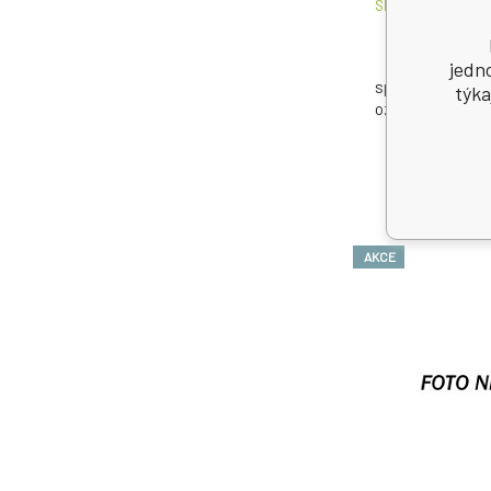
Skladom > 5
ks
18
Používajte bio
jedn
spôsobom. Pred 
týka
označenie a info
AKCE