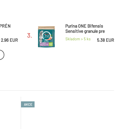
OPRÉN
Purina ONE Bifensis
Sensitive granule pre
3.
mačky morčacie a ryža,
Skladom > 5
ks
2.96 EUR
5.38 EUR
750 g
nsis
Festtape Lemovka
pre mačky
kobercová páska béžová
6.
ilninami
50 mm × 10 m
Skladom > 5
ks
5.38 EUR
3.32 EUR
viečka v
PATTEX Chemoprén
 205 g
Univerzál, 50ml
9.
Skladom > 5
ks
3.1 EUR
2.58 EUR
AKCE