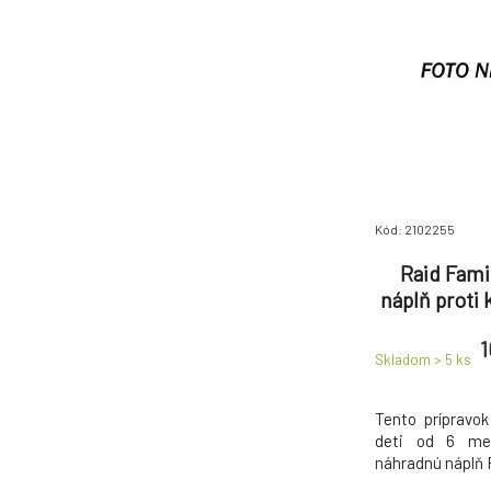
Kód: 2102255
Raid Fami
náplň proti
1
Skladom > 5
ks
Tento prípravok
deti od 6 mes
náhradnú náplň 