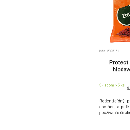
Kód: 2105161
Protect 
hlodav
Skladom > 5
ks
9
Rodenticidný p
domácej a potk
používanie širok