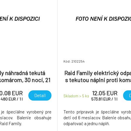
Kód: 2102254
ly náhradná tekutá
Raid Family elektrický odp
 komárom, 30 nocí, 21
s tekutou náplní proti ko
ml
30 nocí, 1+21 ml
0.08 EUR
12.05 EUR
Detail
D
Skladom > 5
ks
480
EUR
/
1
l
573.81
EUR
/
1
l
 je špeciálne vyrobený pre
Tento prípravok je špeciálne vyro
iacov. Balenie obsahuje
deti od 6 mesiacov. Balenie obsahu
Raid Family.
odpařovač a jednu náplň.