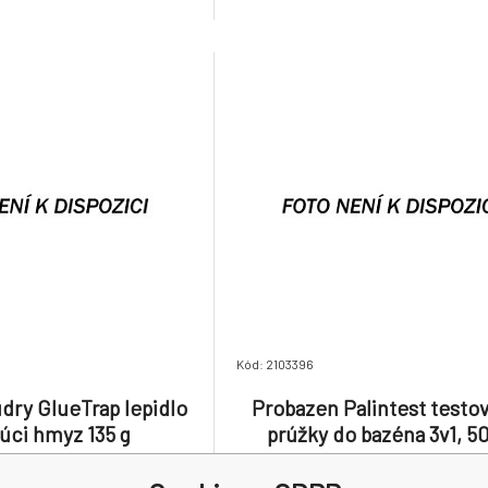
Kód: 2103396
dry GlueTrap lepidlo
Probazen Palintest testo
zúci hmyz 135 g
prúžky do bazéna 3v1, 50
2.44 EUR
14.44 EUR