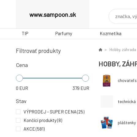
www.sampoon.sk
TIP
Parfumy
Kozmetika
Filtrovať produkty
Hobby, záhrada
HOBBY, ZÁH
Cena
chovateľs
0
EUR
379
EUR
Stav
technická 
VÝPRODEJ - SUPER CENA
(25)
Končící produkty
(8)
pláštenky
AKCE
(581)