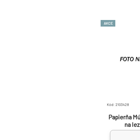
AKCE
Kód: 2103428
Papierňa Mú
na le