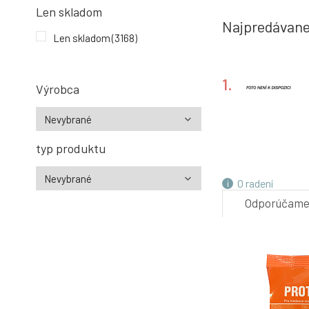
Len skladom
Najpredávane
Len skladom
(3168)
1.
Výrobca
typ produktu
4.
O radení
Odporúčam
7.