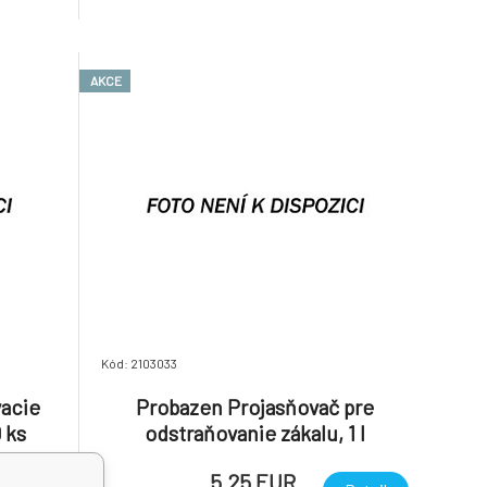
AKCE
Kód: 2103033
vacie
Probazen Projasňovač pre
 ks
odstraňovanie zákalu, 1 l
5.25 EUR