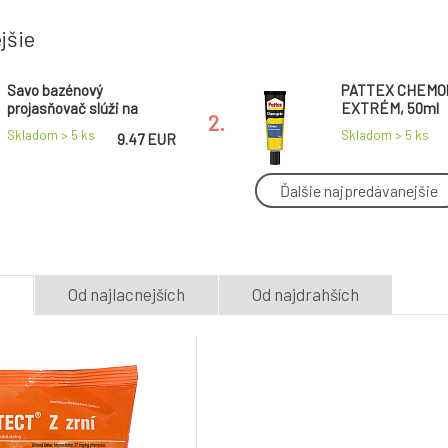
jšie
Savo bazénový
PATTEX CHEM
projasňovač slúži na
EXTRÉM, 50ml
2.
vyvločkovanie nečistôt,
Skladom > 5
ks
Skladom > 5
ks
9.47 EUR
900 g - dopredaj 409.
Ďalšie najpredávanejšie
Purina ONE Dual Nature
Purina ONE Bife
Sterilised granule pre
Indoor granule 
5.
mačky so spirulinou a
s kalkunom a ob
Skladom > 5
ks
Skladom > 5
ks
5.38 EUR
hovädzím 750g
750g
e
Od najlacnejších
Od najdrahších
Festtape Lemovka
Solo Citrónová s
kobercová páska červená
skle proti hmyzu
8.
50 mm × 10 m
Skladom > 5
ks
Skladom > 5
ks
3.32 EUR