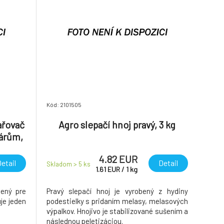
Kód: 2101505
ařovač
Agro slepačí hnoj pravý, 3 kg
márům,
4.82 EUR
etail
Detail
Skladom > 5
ks
1.61
EUR
/
1
kg
bený pre
Pravý slepačí hnoj je vyrobený z hydiny
je jeden
podestielky s pridaním melasy, melasových
výpalkov. Hnojivo je stabilizované sušením a
následnou peletizáciou.