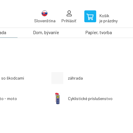
Košík
Slovenština
Prihlásiť
je prázdny
rada
Dom, bývanie
Papier, tvorba
j so škodcami
záhrada
to - moto
Cyklistické príslušenstvo