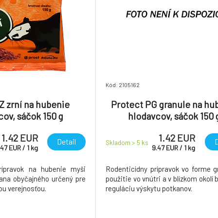
Kód: 2105162
Z zrní na hubenie
Protect PG granule na hu
cov, sáčok 150 g
hlodavcov, sáčok 150 
1.42 EUR
1.42 EUR
Detail
D
Skladom > 5
ks
.47
EUR
/
1
kg
9.47
EUR
/
1
kg
rípravok na hubenie myši
Rodenticídny prípravok vo forme g
ana obyčajného určený pre
použitie vo vnútri a v blízkom okolí
ou verejnosťou.
reguláciu výskytu potkanov.