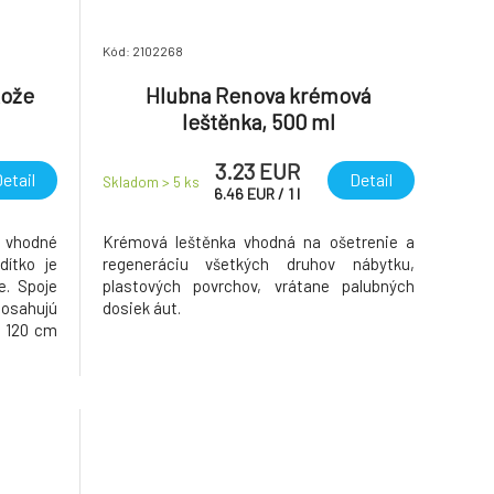
Kód: 2102268
kože
Hlubna Renova krémová
leštěnka, 500 ml
3.23 EUR
etail
Detail
Skladom > 5
ks
6.46
EUR
/
1
l
, vhodné
Krémová leštěnka vhodná na ošetrenie a
dítko je
regeneráciu všetkých druhov nábytku,
e. Spoje
plastových povrchov, vrátane palubných
osahujú
dosiek áut.
x 120 cm