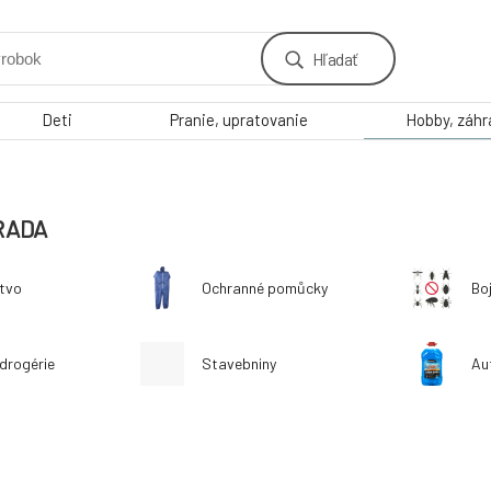
Hľadať
Deti
Pranie, upratovanie
Hobby, záh
RADA
tvo
Ochranné pomůcky
Bo
drogérie
Stavebniny
Au