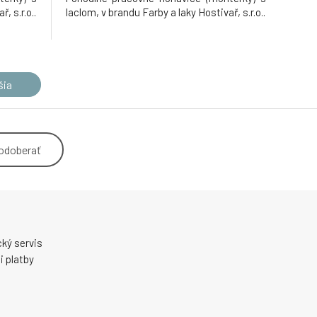
, s.r.o..
laclom, v brandu Farby a laky Hostivař, s.r.o..
šia
odoberať
ký servis
 platby