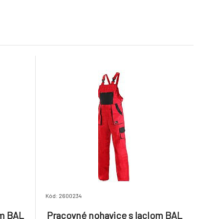
6.
vené,
Robin, červené, pánske,
Skladom > 5
ks
22.35 EUR
22.35 EUR
vel. 60
ce s
Pracovné nohavice s
 Robin,
laclom BAL Luxy Robin,
9.
 vel. 54
červené, dámske, vel. 48
Skladom > 5
ks
22.35 EUR
22.35 EUR
Kód: 2600234
om BAL
Pracovné nohavice s laclom BAL