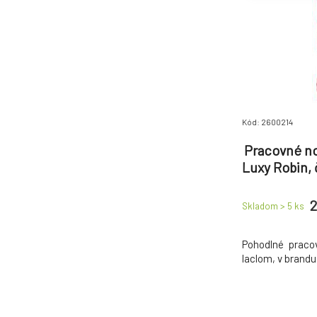
Kód: 2600214
Pracovné no
Luxy Robin, 
2
Skladom > 5
ks
Pohodlné praco
laclom, v brandu 