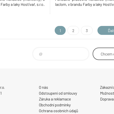
Farby a laky Hostivař, s.r.o..
laclom, v brandu Farby a laky Hostivař
1
2
3
Ďal
Chcem
.o.
O nás
Zákaznic
1
Odstoupení od smlouvy
Možnosti
Záruka a reklamace
Doprava
Obchodní podmínky
Ochrana osobních údajů