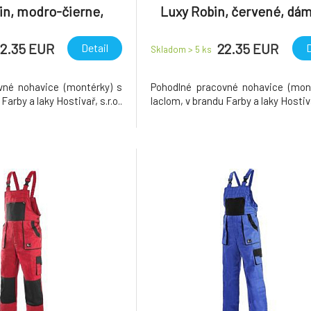
in, modro-čierne,
Luxy Robin, červené, dá
ske, veľ. 46
vel. 46
2.35 EUR
22.35 EUR
Detail
D
Skladom > 5
ks
vné nohavice (montérky) s
Pohodlné pracovné nohavice (mon
Farby a laky Hostivař, s.r.o..
laclom, v brandu Farby a laky Hostivař