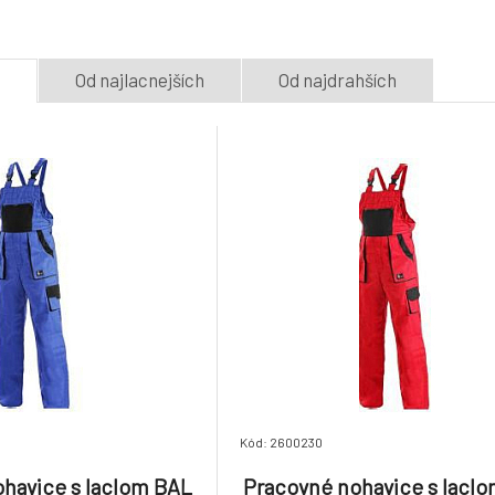
5.
modro-čierne, dámske,
Luxy Robin, čer
Skladom > 5
ks
Skladom > 5
ks
22.35 EUR
vel. 50
pánske, vel. 62
e
Od najlacnejších
Od najdrahších
Pracovné nohavice s
Pracovné nohavi
laclom BAL Luxy Robin,
laclom BAL Luxy
8.
červené, pánske, veľ. 54
červené, dámske,
Skladom > 5
ks
Skladom > 5
ks
22.35 EUR
Kód: 2600230
havice s laclom BAL
Pracovné nohavice s lacl