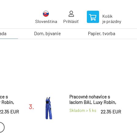
Košík
Slovenština
Prihlásiť
je prázdny
rada
Dom, bývanie
Papier, tvorba
ce s
Pracovné nohavice s
 Robin,
laclom BAL Luxy Robin,
3.
 vel. 66
modro-čierne, dámske,
Skladom > 5
ks
22.35 EUR
22.35 EUR
veľ. 52
ce s
Pracovné nohavice s
u BAL
náprsníkmi BAL Luxy