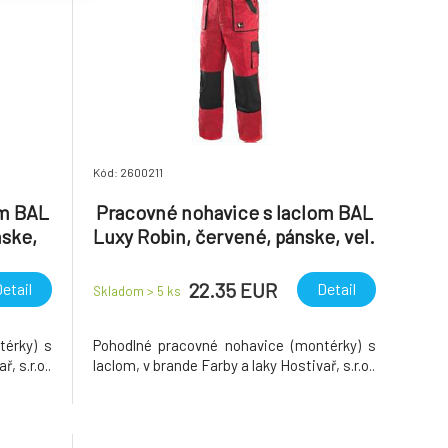
Kód: 2600211
om BAL
Pracovné nohavice s laclom BAL
mske,
Luxy Robin, červené, pánske, vel.
48
22.35 EUR
etail
Detail
Skladom > 5
ks
térky) s
Pohodlné pracovné nohavice (montérky) s
, s.r.o..
laclom, v brande Farby a laky Hostivař, s.r.o..