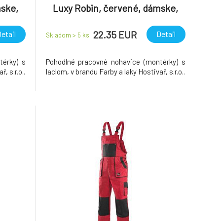
mske,
Luxy Robin, červené, dámske,
vel. 54
22.35 EUR
etail
Detail
Skladom > 5
ks
térky) s
Pohodlné pracovné nohavice (montérky) s
, s.r.o..
laclom, v brandu Farby a laky Hostivař, s.r.o..