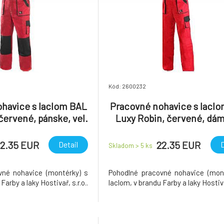
Kód: 2600232
havice s laclom BAL
Pracovné nohavice s lacl
červené, pánske, vel.
Luxy Robin, červené, dá
58
vel. 50
2.35 EUR
22.35 EUR
Detail
D
Skladom > 5
ks
vné nohavice (montérky) s
Pohodlné pracovné nohavice (mon
Farby a laky Hostivař, s.r.o..
laclom, v brandu Farby a laky Hostivař