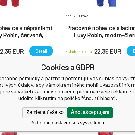
Kód: 2600242
havice s náprsníkmi
Pracovné nohavice s lacl
 Robin, červené,
Luxy Robin, modro-čier
ske, vel. 60
dámske, vel. 50
2.35 EUR
22.35 EUR
Detail
D
Skladom > 5
ks
Cookies a GDPR
vné nohavice (montérky) s
Pohodlné pracovné nohavice (mon
ačke Farby a laky Hostivař,
laclom, v značke Farby a laky H
hranné pomůcky a partneri potrebujú Váš súhlas na využi
s.r.o..
otlivých údajov, aby Vám okrem iného mohli ukazovať infor
júce sa Vašich záujmov pomocou personalizácie reklám. S
udelíte kliknutím na políčko "Áno, súhlasím".
Zamietnuť všetko
Áno, akceptujem
Podrobné nastavenia s vysvetlením