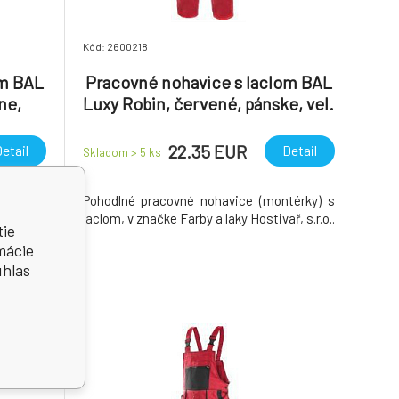
Kód: 2600218
om BAL
Pracovné nohavice s laclom BAL
ne,
Luxy Robin, červené, pánske, vel.
66
22.35 EUR
etail
Detail
Skladom > 5
ks
térky) s
Pohodlné pracovné nohavice (montérky) s
ostivař,
laclom, v značke Farby a laky Hostivař, s.r.o..
tie
mácie
úhlas