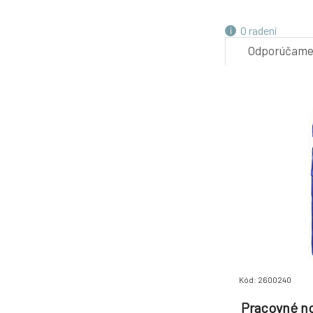
4.
O radení
Odporúčam
7.
Kód: 2600240
Pracovné no