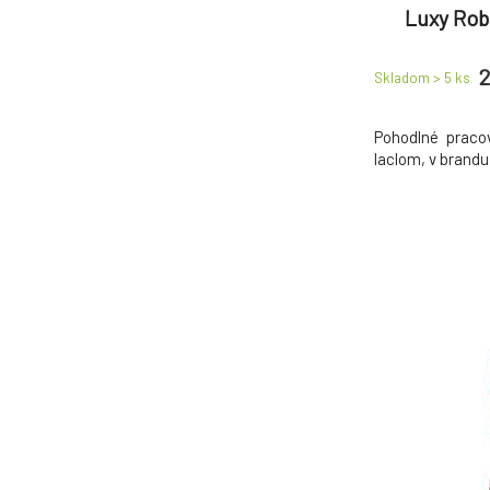
Luxy Rob
dám
2
Skladom > 5
ks
Pohodlné praco
laclom, v brandu 