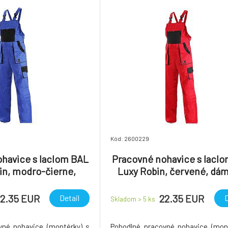
Kód: 2600229
havice s laclom BAL
Pracovné nohavice s lacl
in, modro-čierne,
Luxy Robin, červené, dá
ske, vel. 48
vel. 44
2.35 EUR
22.35 EUR
Detail
D
Skladom > 5
ks
vné nohavice (montérky) s
Pohodlné pracovné nohavice (mon