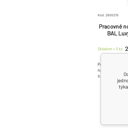
Kód: 2600215
Pracovné no
BAL Luxy
pán
2
Skladom > 5
ks
Pohodlné praco
náprsníkmi, v zn
Oc
s.r.o..
jedn
týka