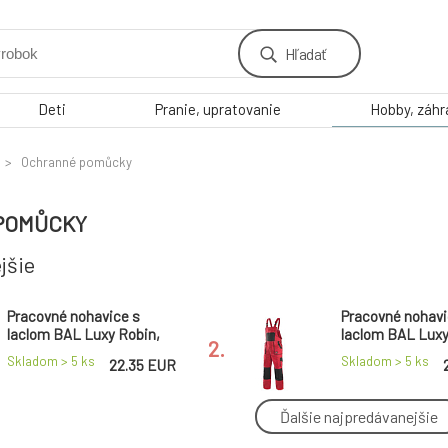
Hľadať
Deti
Pranie, upratovanie
Hobby, záh
Ochranné pomůcky
POMŮCKY
jšie
Pracovné nohavice s
Pracovné nohavi
laclom BAL Luxy Robin,
laclom BAL Luxy
2.
modro-čierne, dámske,
červené, pánske,
Skladom > 5
ks
Skladom > 5
ks
22.35 EUR
vel. 54
Ďalšie najpredávanejšie
Pracovné nohavice s
Pracovné nohavi
laclom BAL Luxy Robin,
trakovou časťo