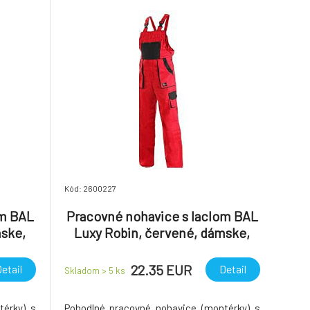
Kód: 2600227
om BAL
Pracovné nohavice s laclom BAL
mske,
Luxy Robin, červené, dámske,
vel. 40
22.35 EUR
etail
Detail
Skladom > 5
ks
térky) s
Pohodlné pracovné nohavice (montérky) s