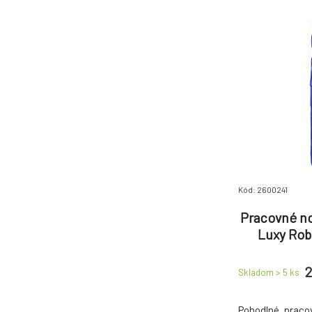
Kód: 2600241
Pracovné no
Luxy Rob
dám
2
Skladom > 5
ks
Pohodlné praco