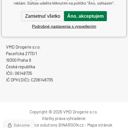
reklám. Súhlas udelíte kliknutím na políčko "Áno, súhlasím".
Textové stránky
Zamietnuť všetko
Áno, akceptujem
Podrobné nastavenia s vysvetlením
www.sampoon.sk
VMD Drogerie s.r.o.
Paceřická 2773/1
19300 Praha 9
Česká republika
IČO: 06148735
IČ DPH (DIČ): CZ06148735
Copyright © 2026 VMD Drogerie s.r.o.
Všetky práva vyhradené.
Ecommerce solutions
BINARGON.cz
-
Mapa stránok
Súkromie