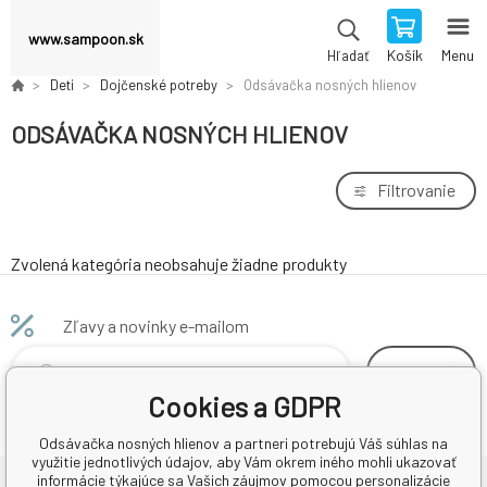
www.sampoon.sk
Košík
Menu
Hľadať
Deti
Dojčenské potreby
Odsávačka nosných hlienov
ODSÁVAČKA NOSNÝCH HLIENOV
Filtrovanie
Zvolená kategória neobsahuje žiadne produkty
Zľavy a novinky e-mailom
odoberať
Cookies a GDPR
Odsávačka nosných hlienov a partneri potrebujú Váš súhlas na
využitie jednotlivých údajov, aby Vám okrem iného mohli ukazovať
informácie týkajúce sa Vašich záujmov pomocou personalizácie
Ďalšie informácie