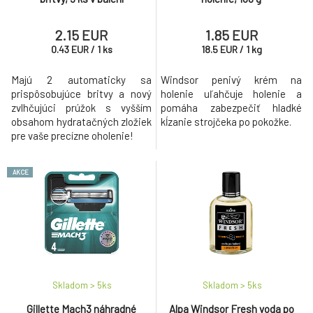
Nivea Men Sensitive Cool gél na holenie, 200
9.
ml
6.45 EUR
2.15 EUR
1.85 EUR
0.43
EUR
/
1
ks
18.5
EUR
/
1
kg
Majú 2 automaticky sa
Windsor penivý krém na
prispôsobujúce britvy a nový
holenie uľahčuje holenie a
zvlhčujúci prúžok s vyšším
pomáha zabezpečiť hladké
obsahom hydratačných zložiek
kĺzanie strojčeka po pokožke.
pre vaše precízne oholenie!
AKCE
Skladom > 5
ks
Skladom > 5
ks
Gillette Mach3 náhradné
Alpa Windsor Fresh voda po