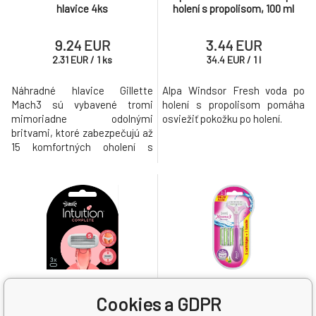
hlavice 4ks
holení s propolisom, 100 ml
9.24 EUR
3.44 EUR
2.31
EUR
/
1
ks
34.4
EUR
/
1
l
Náhradné hlavice Gillette
Alpa Windsor Fresh voda po
Mach3 sú vybavené tromi
holení s propolisom pomáha
mimoriadne odolnými
osviežiť pokožku po holení.
britvami, ktoré zabezpečujú až
15 komfortných oholení s
jednou hlavicou. Sú plne
kompatibilné so všetkými
rukoväťami série Mach3.
Balenie obsahuje 4 kusy
náhradných hlavíc.
Cookies a GDPR
Skladom > 5
ks
Skladom > 5
ks