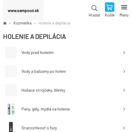
www.sampoon.sk
Košík
Menu
Hľadať
Kozmetika
Holenie a depilácia
HOLENIE A DEPILÁCIA
Vody pred holením
Vody a balzamy po holení
Holiace strojčeky, žiletky
Peny, gély, mydlá na holenie
Starostlivosť o fúzy