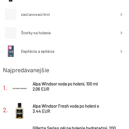
zastavovací krvi
Štetky na holenie
Depilácia a epilácia
Najpredávanejšie
Alpa Windsor voda po holení, 100 ml
1.
2.06 EUR
Alpa Windsor Fresh voda po holení s
2.
propolisom, 100 ml
3.44 EUR
Gillette Series gél na holenie hydratačný, 200