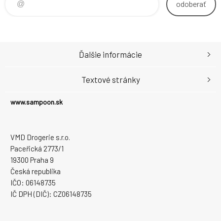
odoberať
Ďalšie informácie
Textové stránky
www.sampoon.sk
VMD Drogerie s.r.o.
Paceřická 2773/1
19300 Praha 9
Česká republika
IČO: 06148735
IČ DPH (DIČ): CZ06148735