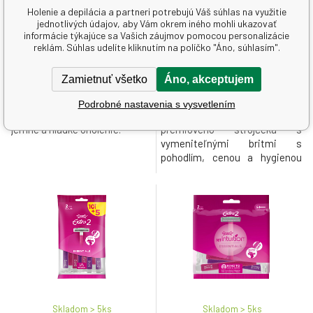
Wilkinson Sword Intuition
Wilkinson Xtreme3 Beauty
Holenie a depilácia a partneri potrebujú Váš súhlas na využitie
Complete náhradné hlavice, 3
Hybrid dámsky holiaci strojček,
jednotlivých údajov, aby Vám okrem iného mohli ukazovať
ks
5 ks
informácie týkajúce sa Vašich záujmov pomocou personalizácie
reklám. Súhlas udelíte kliknutím na políčko "Áno, súhlasím".
16.36 EUR
8.62 EUR
5.45
EUR
/
1
ks
1.72
EUR
/
1
ks
Zamietnuť všetko
Áno, akceptujem
Náhradné hlavice s 5 britmi a
Dámsky jednorazový holiaci
Podrobné nastavenia s vysvetlením
kyselinou hyalurónovou pre
strojček kombinuje výkon
jemné a hladké oholenie.
prémiového strojčeka s
vymeniteľnými britmi s
pohodlím, cenou a hygienou
jednorazového strojčeka.
Skladom > 5
ks
Skladom > 5
ks