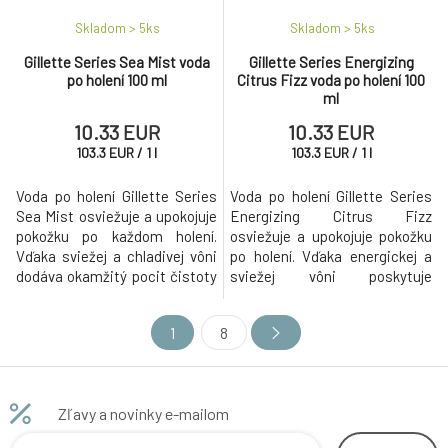
Skladom > 5
ks
Skladom > 5
ks
Gillette Series Sea Mist voda
Gillette Series Energizing
po holení 100 ml
Citrus Fizz voda po holení 100
ml
10.33 EUR
10.33 EUR
103.3
EUR
/
1
l
103.3
EUR
/
1
l
Voda po holení Gillette Series
Voda po holení Gillette Series
Sea Mist osviežuje a upokojuje
Energizing Citrus Fizz
pokožku po každom holení.
osviežuje a upokojuje pokožku
Vďaka sviežej a chladivej vôni
po holení. Vďaka energickej a
dodáva okamžitý pocit čistoty
sviežej vôni poskytuje
a osvieženia.
okamžitý pocit čistoty a
sviežosti.
1
8
Zľavy a novinky e-mailom