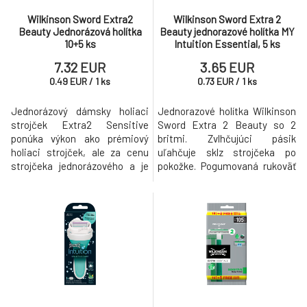
Wilkinson Sword Extra2
Wilkinson Sword Extra 2
Beauty Jednorázová holítka
Beauty jednorazové holítka MY
10+5 ks
Intuition Essential, 5 ks
7.32 EUR
3.65 EUR
0.49
EUR
/
1
ks
0.73
EUR
/
1
ks
Jednorázový dámsky holiaci
Jednorazové holítka Wilkinson
strojček Extra2 Sensitive
Sword Extra 2 Beauty so 2
ponúka výkon ako prémiový
britmi. Zvlhčujúci pásik
holiaci strojček, ale za cenu
uľahčuje sklz strojčeka po
strojčeka jednorázového a je
pokožke. Pogumovaná rukoväť
vhodný pre citlivú pokožku.
pre jednoduché a bezpečné
Zvlhčujúci pásik je obohatený o
uchopenie.
výťažok z Aloe Vera.