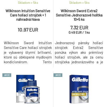
Skladom > 5
ks
Skladom > 5
ks
Wilkinson Intuition Sensitive
Wilkinson Sword Extra2
Care holiaci strojček + 1
Sensitive Jednorazové holítka
náhradná hlava
10+5 ks
7.32 EUR
10.97 EUR
0.49
EUR
/
1
ks
Wilkinson Sword Intuition
Jednorazový pánsky holiaci
Sensitive Care holiaci strojček
strojček Extra2 Sensitive
je vybavený štyrmi britvami,
ponúka výkon ako prémiový
ktoré sú obklopené mydlovým
holiaci strojček, ale za cenu
kondicionérom. Tento
strojčeka jednorázového a je
kondicionér obsahuje
vhodný pre citlivú pokožku.
hypoalergénne mlieko s 100%
Zvlhčujúci pásik je obohatený o
AKCE
AKCE
prírodným výťažkom z aloe vera
výťažok z Aloe Vera.
a vitamínom E.