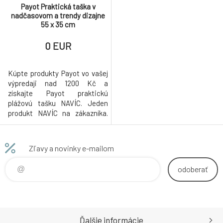
Payot Praktická taška v
nadčasovom a trendy dizajne
55 x 35 cm
0 EUR
Kúpte produkty Payot vo vašej
výpredaji nad 1200 Kč a
získajte Payot praktickú
plážovú tašku NAVÍC. Jeden
produkt NAVÍC na zákazníka.
Akcia platí do vypredania
produktu.
Zľavy a novinky e-mailom
odoberať
Ďalšie informácie