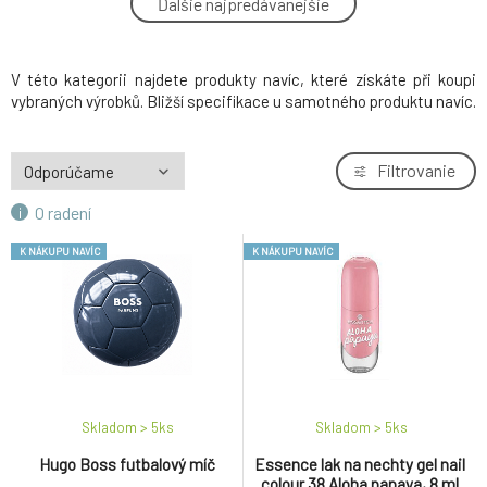
Ďalšie najpredávanejšie
4.
papaya, 8 ml
0 EUR
V této kategorii najdete produkty navíc, které získáte při koupi
Hugo Boss futbalový míč
5.
0 EUR
vybraných výrobků. Bližší specifikace u samotného produktu navíc.
Filtrovanie
O radení
K NÁKUPU NAVÍC
K NÁKUPU NAVÍC
Skladom > 5
ks
Skladom > 5
ks
Hugo Boss futbalový míč
Essence lak na nechty gel nail
colour 38 Aloha papaya, 8 ml