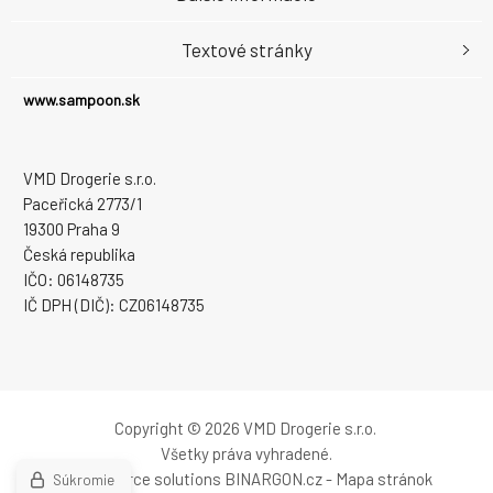
Textové stránky
www.sampoon.sk
VMD Drogerie s.r.o.
Paceřická 2773/1
19300 Praha 9
Česká republika
IČO: 06148735
IČ DPH (DIČ): CZ06148735
Copyright © 2026 VMD Drogerie s.r.o.
Všetky práva vyhradené.
Ecommerce solutions
BINARGON.cz
-
Mapa stránok
Súkromie