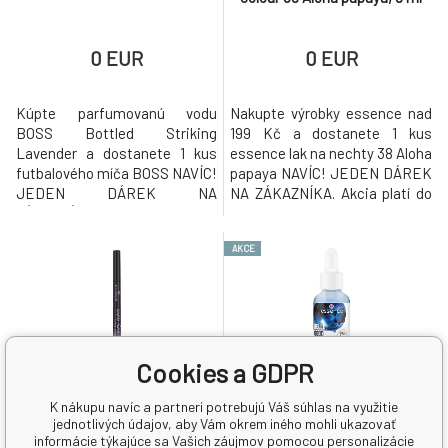
0 EUR
0 EUR
Kúpte parfumovanú vodu
Nakupte výrobky essence nad
BOSS Bottled Striking
199 Kč a dostanete 1 kus
Lavender a dostanete 1 kus
essence lak na nechty 38 Aloha
futbalového míča BOSS NAVÍC!
papaya NAVÍC! JEDEN DÁREK
JEDEN DÁREK NA
NA ZÁKAZNÍKA. Akcia platí do
ZÁKAZNÍKA. Akcia platí do
vypredania darčekov.
vypredania darčekov.
AKCE
Cookies a GDPR
K nákupu navíc a partneri potrebujú Váš súhlas na využitie
Skladom > 5
ks
Skladom > 5
ks
jednotlivých údajov, aby Vám okrem iného mohli ukazovať
informácie týkajúce sa Vašich záujmov pomocou personalizácie
Essence pero na očné linky
Essence Hello, Good stuff!