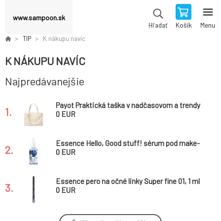
www.sampoon.sk
Košík
Menu
Hľadať
TIP
K nákupu navíc
K NÁKUPU NAVÍC
Najpredávanejšie
Payot Praktická taška v nadčasovom a trendy
1.
dizajne 55 x 35 cm
0 EUR
Essence Hello, Good stuff! sérum pod make-
2.
up, 30 ml
0 EUR
Essence pero na očné linky Super fine 01, 1 ml
3.
0 EUR
Essence lak na nechty gel nail colour 38 Aloha