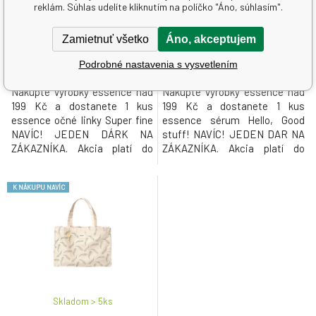
reklám. Súhlas udelíte kliknutím na políčko "Áno, súhlasím".
Super fine 01, 1 ml
sérum pod make-up, 30 ml
Zamietnuť všetko
Áno, akceptujem
0 EUR
0 EUR
Podrobné nastavenia s vysvetlením
Nakúpte výrobky essence nad
Nakúpte výrobky essence nad
199 Kč a dostanete 1 kus
199 Kč a dostanete 1 kus
essence očné linky Super fine
essence sérum Hello, Good
NAVÍC! JEDEN DÁRK NA
stuff! NAVÍC! JEDEN DAR NA
ZÁKAZNÍKA. Akcia platí do
ZÁKAZNÍKA. Akcia platí do
vypredania darčekov.
vypredania darčekov.
K NÁKUPU NAVÍC
Skladom > 5
ks