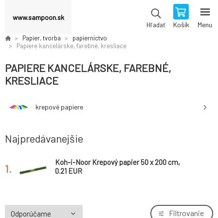
www.sampoon.sk
Košík
Menu
Hľadať
Papier, tvorba
papiernictvo
Papiere kancelárske, farebné, kresliace
PAPIERE KANCELÁRSKE, FAREBNÉ,
KRESLIACE
krepové papiere
Najpredávanejšie
Koh-i-Noor Krepový papier 50 x 200 cm,
1.
olivovo zelený
0.21 EUR
Filtrovanie