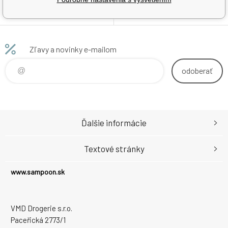
nielen v škôlkach a školských
družinách, ale aj u
profesionálnych aranžérov a
dekoratérov. Formát: 0,5 x 2 m
v roli Olivovo zelený
Zľavy a novinky e-mailom
odoberať
Ďalšie informácie
Textové stránky
www.sampoon.sk
VMD Drogerie s.r.o.
Paceřická 2773/1