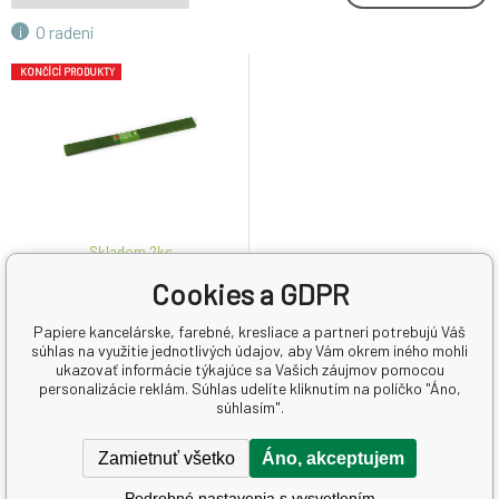
O radení
KONČÍCÍ PRODUKTY
Skladom 2
ks
Cookies a GDPR
Koh-i-Noor Krepový papier 50
x 200 cm, olivovo zelený
Papiere kancelárske, farebné, kresliace a partneri potrebujú Váš
súhlas na využitie jednotlivých údajov, aby Vám okrem iného mohli
0.21 EUR
ukazovať informácie týkajúce sa Vašich záujmov pomocou
personalizácie reklám. Súhlas udelíte kliknutím na políčko "Áno,
0.11
EUR
/
1
m
súhlasím".
Krepový dekoračný papier pre
Zamietnuť všetko
Áno, akceptujem
kreatívne použitie. Osvedčený
dekoračný materiál využívaný
Podrobné nastavenia s vysvetlením