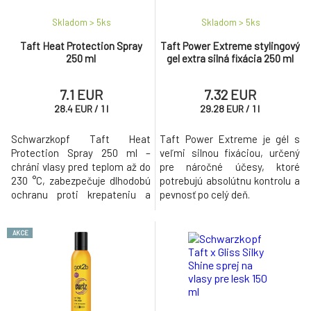
Skladom > 5
ks
Skladom > 5
ks
Taft Heat Protection Spray
Taft Power Extreme stylingový
250 ml
gel extra silná fixácia 250 ml
7.1 EUR
7.32 EUR
28.4
EUR
/
1
l
29.28
EUR
/
1
l
Schwarzkopf Taft Heat
Taft Power Extreme je gél s
Protection Spray 250 ml –
veľmi silnou fixáciou, určený
chráni vlasy pred teplom až do
pre náročné účesy, ktoré
230 °C, zabezpečuje dlhodobú
potrebujú absolútnu kontrolu a
ochranu proti krepateniu a
pevnosť po celý deň.
dodáva prirodzený lesk bez
zlepenia.
AKCE