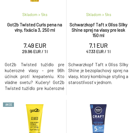
Skladom > 5
ks
Skladom > 5
ks
Got2b Twisted Curls pena na
Schwarzkopf Taft x Gliss Silky
vlny, fixácia 3, 250 ml
Shine sprej na vlasy pre lesk
150 ml
7.49 EUR
7.1 EUR
29.96
EUR
/
1
l
47.33
EUR
/
1
l
Got2b Twisted tužidlo pre
Schwarzkopf Taft x Gliss Silky
kučerozné vlasy - pre 96h
Shine je bezoplachový sprej na
účinok proti krepateniu. Kto
vlasy, ktorý kombinuje styling a
vládne svetu? Kučery! Got2b
starostlivosť v jednom.
Twisted tužidlo pre kučerozné
vlasy ponúka až 96h efekt proti
krepateniu vlasov a definované
AKCE
vlny a kučery.