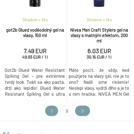
Skladom > 5
ks
Skladom > 5
ks
got2b Glued voděodolný gel na
Nivea Men Craft Stylers gel na
vlasy, 150 ml
vlasy s matným efektom, 200
ml
7.49 EUR
6.03 EUR
49.93
EUR
/
1
l
30.15
EUR
/
1
l
Got2b Glued Water Resistant
Máte pocit, že vždy, keď
Spiking Gel - pre extrémne
použijete na vlasy gél, nie je to
tvrdý look. Tváří sa ako pasta,
ono? Našli sme riešenie!
drží ako lepidlo! Glued Water
Neslepí vlasy, vydrží dlho a je to
Resistant Spiking Gel s ultra
s ním hračka: NIVEA MEN Gél
silnou fixáciou zmrazí vaše
na vlasy s matným
odvážne účesy až do ďalšieho
efektom.Máte pocit, že vždy,
1
9
umytia.
keď použijete na vlasy gél, nie
je to ono? Našli sme r