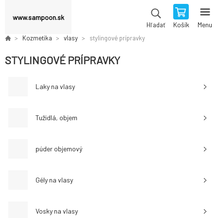
www.sampoon.sk
Košík
Menu
Hľadať
Kozmetika
vlasy
stylingové prípravky
STYLINGOVÉ PRÍPRAVKY
Laky na vlasy
Tužidlá, objem
púder objemový
Gély na vlasy
Vosky na vlasy