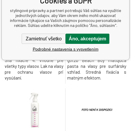
Cookies a GDPR
stylingové prípravky a partneri potrebujú Váš súhlas na využitie
Skladom > 5
ks
Skladom > 5
ks
jednotlivých údajov, aby Vám okrem iného mohli ukazovať
informácie týkajúce sa Vašich záujmov pomocou personalizácie
Taft Perfect Flex, lak na vlasy
got2b Beach Boy matující
reklám. Súhlas udelíte kliknutím na políčko "Áno, súhlasím".
ultra silne tužiaci, sila fixácie
pasta na vlasy, stredná fixácia,
4, 250 ml
100 ml
Zamietnuť všetko
Áno, akceptujem
4.3 EUR
7.49 EUR
17.2
EUR
/
1
l
74.9
EUR
/
1
l
Podrobné nastavenia s vysvetlením
Sila fixácie 4. Vhodné pre
got2b Beach Boy matujúca
všetky typy vlasov. Lak na vlasy
pasta na vlasy pre surfársky
pre ochranu vlasov pri
vzhľad. Stredná fixácia s
vysúšaní.
matným efektom.