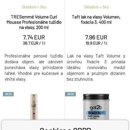
Skladom > 5
ks
Skladom > 5
ks
TRESemmé Volume Curl
Taft lak na vlasy Volumen,
Mousse Profesionálne tužidlo
fixácia 3, 400 ml
na vlasy, 200 ml
7.74 EUR
7.96 EUR
38.7
EUR
/
1
l
19.9
EUR
/
1
l
Profesionálne penové tužidlo
Lak na vlasy Taft Volume s
dodáva objem, ale zároveň
úrovňou fixácie 3 prináša
ponecháva vlasy prirodzene
ideálnu rovnováhu medzi
ľahké. Vhodné pre kučeravé a
objemom a pružným držaním
vlnité vlasy.
bez ztuhnutia.
AKCE
AKCE