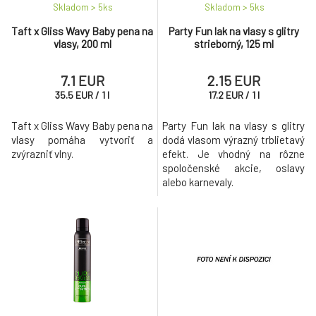
8.
Skladom > 5
ks
Skladom > 5
ks
ml
5.38 EUR
Taft x Gliss Wavy Baby pena na
Party Fun lak na vlasy s glitry
vlasy, 200 ml
strieborný, 125 ml
Taft lak na vlasy Power Mega, fixácia 5, 400
9.
ml
7.96 EUR
7.1 EUR
2.15 EUR
35.5
EUR
/
1
l
17.2
EUR
/
1
l
Taft x Gliss Wavy Baby pena na
Party Fun lak na vlasy s glitry
vlasy pomáha vytvoriť a
dodá vlasom výrazný trblietavý
zvýrazniť vlny.
efekt. Je vhodný na rôzne
spoločenské akcie, oslavy
alebo karnevaly.