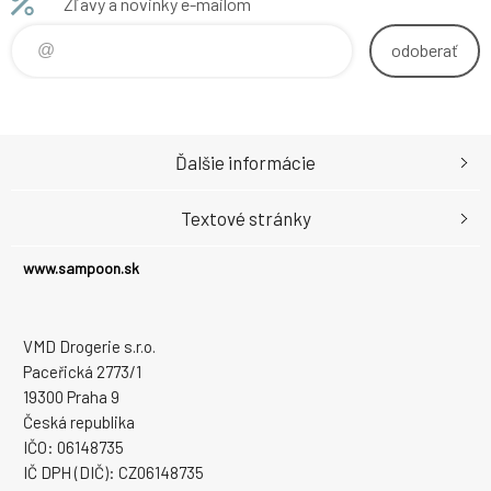
Zľavy a novinky e-mailom
odoberať
Ďalšie informácie
Textové stránky
www.sampoon.sk
VMD Drogerie s.r.o.
Paceřická 2773/1
19300 Praha 9
Česká republika
IČO: 06148735
IČ DPH (DIČ): CZ06148735