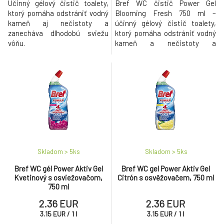
Účinný gélový čistič toalety,
Bref WC čistič Power Gel
ktorý pomáha odstrániť vodný
Blooming Fresh 750 ml –
kameň aj nečistoty a
účinný gélový čistič toalety,
zanecháva dlhodobú sviežu
ktorý pomáha odstrániť vodný
vôňu.
kameň a nečistoty a
zanecháva príjemnú kvetinovú
sviežosť.
Skladom > 5
ks
Skladom > 5
ks
Bref WC gél Power Aktiv Gel
Bref WC gel Power Aktiv Gel
Kvetinový s osviežovačom,
Citrón s osvěžovačem, 750 ml
750 ml
2.36 EUR
2.36 EUR
3.15
EUR
/
1
l
3.15
EUR
/
1
l