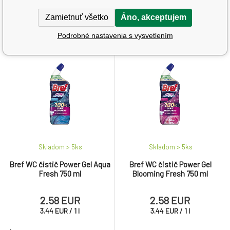
umývačky riadu s vôňou
špeciálny, silne alkalický,
citrónu.
nízkopeniaci čistič na vysoko
Zamietnuť všetko
Áno, akceptujem
znečistené podlahy a mastné
umývateľné povrchy. BEZ
Podrobné nastavenia s vysvetlením
PARFUMÁCIE.
Skladom > 5
ks
Skladom > 5
ks
Bref WC čistič Power Gel Aqua
Bref WC čistič Power Gel
Fresh 750 ml
Blooming Fresh 750 ml
2.58 EUR
2.58 EUR
3.44
EUR
/
1
l
3.44
EUR
/
1
l