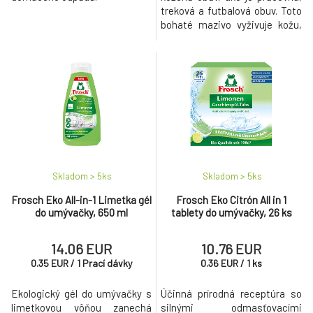
treková a futbalová obuv. Toto
bohaté mazivo vyživuje kožu,
udržuje ju hladkú a pružnú a
chráni ju pred vlhkosťou a
nečistotami.
Skladom > 5
ks
Skladom > 5
ks
Frosch Eko All-in-1 Limetka gél
Frosch Eko Citrón All in 1
do umývačky, 650 ml
tablety do umývačky, 26 ks
14.06 EUR
10.76 EUR
0.35
EUR
/
1
Prací dávky
0.36
EUR
/
1
ks
Ekologický gél do umývačky s
Účinná prírodná receptúra so
limetkovou vôňou zanechá
silnými odmasťovacími