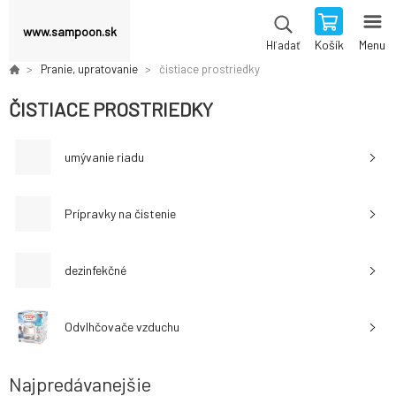
www.sampoon.sk
Košík
Menu
Hľadať
Pranie, upratovanie
čistiace prostriedky
ČISTIACE PROSTRIEDKY
umývanie riadu
Prípravky na čistenie
dezinfekčné
Odvlhčovače vzduchu
Najpredávanejšie