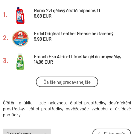
Rorax 2v1 gélový čistič odpadov, 1 l
1.
6.88 EUR
Erdal Original Leather Grease bezfarebný
2.
tukový krém na topánky, 150 ml
5.98 EUR
Frosch Eko All-in-1 Limetka gél do umývačky,
3.
650 ml
14.06 EUR
Frosch Eko Citrón All in 1 tablety do
Ďalšie najpredávanejšie
4.
umývačky, 26 ks
10.76 EUR
Čištění a úklid - zde naleznete čistící prostředky, desinfekční
Frosch Eko All-in-1 Citrón tablety do
5.
umývačky, 50 ks
17.87 EUR
prostředky, leštící prostředky, osvěžovače vzduchu a úklidové
pomůcky.
LAVON odmasťovač natural, 1 l
6.
4.3 EUR
Filtrovanie