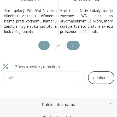
Bref gélový WC čistič vďaka
Bref Color Aktiv Eukalyptus je
silnému zloženiu účinnému
závesný WC blok so
najmä proti vodnému kameňu
štvornásobným účinkom, ktorý
zaisťuje hygienickú čistotu a
udržuje toaletu čistú a sviežu
lesk vašej toalety.
pri každom spláchnutí.
1
78
Zľavy a novinky e-mailom
odoberať
Ďalšie informácie