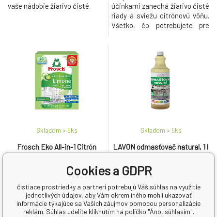
vaše nádobie žiarivo čisté.
účinkami zanechá žiarivo čisté
riady a sviežu citrónovú vôňu.
Všetko, čo potrebujete pre
krásne čisté a lesklé riady v
jednej tablete.
Skladom > 5
ks
Skladom > 5
ks
Frosch Eko All-in-1 Citrón
LAVON odmasťovač natural, 1 l
tablety do umývačky, 50 ks
Cookies a GDPR
17.87 EUR
4.3 EUR
čistiace prostriedky a partneri potrebujú Váš súhlas na využitie
0.36
EUR
/
1
ks
jednotlivých údajov, aby Vám okrem iného mohli ukazovať
informácie týkajúce sa Vašich záujmov pomocou personalizácie
reklám. Súhlas udelíte kliknutím na políčko "Áno, súhlasím".
Ekologické tablety do
Lavon odmasťovač natural 1 l je