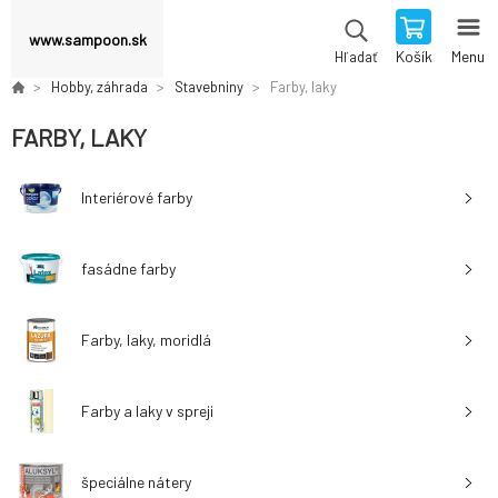
www.sampoon.sk
Košík
Menu
Hľadať
Hobby, záhrada
Stavebniny
Farby, laky
FARBY, LAKY
Interiérové ​​farby
fasádne farby
Farby, laky, moridlá
Farby a laky v spreji
špeciálne nátery