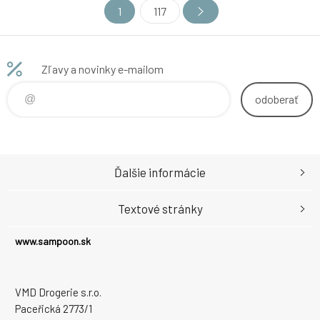
1
117
Zľavy a novinky e-mailom
odoberať
Ďalšie informácie
Textové stránky
www.sampoon.sk
VMD Drogerie s.r.o.
Paceřická 2773/1