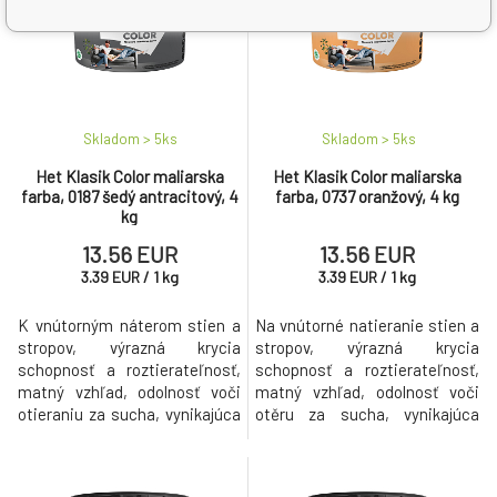
Skladom > 5
ks
Skladom > 5
ks
Het Klasik Color maliarska
Het Klasik Color maliarska
farba, 0187 šedý antracitový, 4
farba, 0737 oranžový, 4 kg
kg
13.56 EUR
13.56 EUR
3.39
EUR
/
1
kg
3.39
EUR
/
1
kg
K vnútorným náterom stien a
Na vnútorné natieranie stien a
stropov, výrazná krycia
stropov, výrazná krycia
schopnosť a roztierateľnosť,
schopnosť a roztierateľnosť,
matný vzhľad, odolnosť voči
matný vzhľad, odolnosť voči
otieraniu za sucha, vynikajúca
otěru za sucha, vynikajúca
paropriepustnosť.
paropriepustnosť.