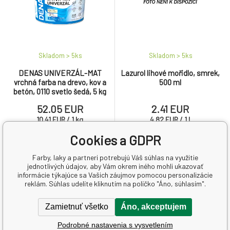
Skladom > 5
ks
Skladom > 5
ks
DENAS UNIVERZÁL-MAT
Lazurol lihové mořidlo, smrek,
vrchná farba na drevo, kov a
500 ml
betón, 0110 svetlo šedá, 5 kg
52.05 EUR
2.41 EUR
10.41
EUR
/
1
kg
4.82
EUR
/
1
l
Cookies a GDPR
Matná univerzálna vodou
Lazurol Lihové mořidlo je
riediteľná vrchná krycia farba
farebný koncentrát na lihovej
Farby, laky a partneri potrebujú Váš súhlas na využitie
na kov, drevo, betón, pozink,
báze. Je určené na morenie
jednotlivých údajov, aby Vám okrem iného mohli ukazovať
meď aj sadrokartón.
dreva a všetkých poréznych
informácie týkajúce sa Vašich záujmov pomocou personalizácie
materiálov (napr.betón, tehly).
reklám. Súhlas udelíte kliknutím na políčko "Áno, súhlasím".
Zvýrazňuje štruktúru dreva,
preniká hlboko do podkladu.
Zamietnuť všetko
Áno, akceptujem
Podrobné nastavenia s vysvetlením