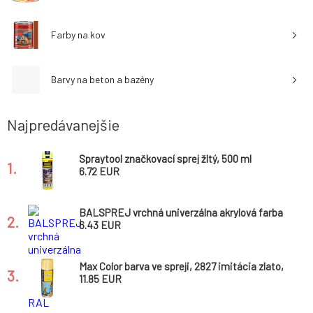
Farby na kov
Barvy na beton a bazény
Najpredávanejšie
Spraytool značkovací sprej žltý, 500 ml
1.
6.72 EUR
BALSPREJ vrchná univerzálna akrylová farba
2.
v spreji, RAL 5015 nebeská modrá, 400 ml
6.43 EUR
Max Color barva ve spreji, 2827 imitácia zlato,
3.
400 ml
11.85 EUR