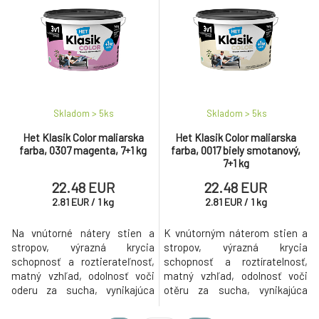
Skladom > 5
ks
Skladom > 5
ks
Het Klasik Color maliarska
Het Klasik Color maliarska
farba, 0307 magenta, 7+1 kg
farba, 0017 biely smotanový,
7+1 kg
22.48 EUR
22.48 EUR
2.81
EUR
/
1
kg
2.81
EUR
/
1
kg
Na vnútorné nátery stien a
K vnútorným náterom stien a
stropov, výrazná krycia
stropov, výrazná krycia
schopnosť a roztierateľnosť,
schopnosť a roztíratelnosť,
matný vzhľad, odolnosť voči
matný vzhľad, odolnosť voči
oderu za sucha, vynikajúca
otěru za sucha, vynikajúca
paropriepustnosť.
paropriepustnosť.