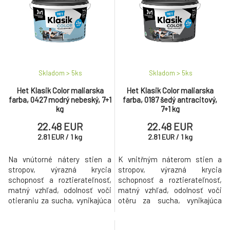
Skladom > 5
ks
Skladom > 5
ks
Het Klasik Color maliarska
Het Klasik Color maliarska
farba, 0427 modrý nebeský, 7+1
farba, 0187 šedý antracitový,
kg
7+1 kg
22.48 EUR
22.48 EUR
2.81
EUR
/
1
kg
2.81
EUR
/
1
kg
Na vnútorné nátery stien a
K vnitřným náterom stien a
stropov, výrazná krycia
stropov, výrazná krycia
schopnosť a roztierateľnosť,
schopnosť a roztierateľnosť,
matný vzhľad, odolnosť voči
matný vzhľad, odolnosť voči
otieraniu za sucha, vynikajúca
otěru za sucha, vynikajúca
paropropustnosť.
paropropustnosť.