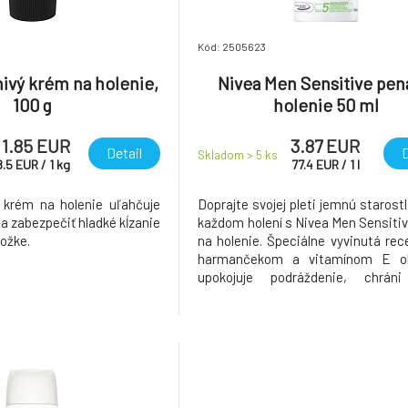
Kód: 2505623
ivý krém na holenie,
Nivea Men Sensitive pen
100 g
holenie 50 ml
1.85 EUR
3.87 EUR
Detail
D
Skladom > 5
ks
8.5
EUR
/
1
kg
77.4
EUR
/
1
l
 krém na holenie uľahčuje
Doprajte svojej pleti jemnú starostl
a zabezpečiť hladké kĺzanie
každom holení s Nivea Men Sensiti
ožke.
na holenie. Špeciálne vyvinutá rec
harmančekom a vitamínom E o
upokojuje podráždenie, chráni 
pokožku a uľahčuje hladký sklz žiletk