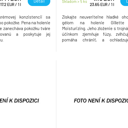
Detail
D
Skladom > 5
ks
17.2
EUR
/
1
l
23.65
EUR
/
1
l
krémovej konzistencii sa
Získajte neuveriteľne hladké oh
po pokožke. Pena na holenie
gélom na holenie Gillette 
ive zanecháva pokožku tváre
Moisturizing. Jeho zloženie s troj
tovanú a poskytuje jej
účinkom zjemňuje fúzy, zvlhču
u.
pomáha chrániť, a ochladzu
upokojuje pokožku.