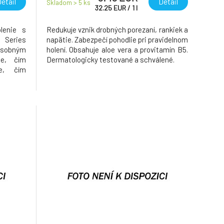
etail
Detail
Skladom > 5
ks
32.25
EUR
/
1
l
olenie s
Redukuje vznik drobných porezaní, rankiek a
Series
napätie. Zabezpečí pohodlie pri pravidelnom
násobným
holení. Obsahuje aloe vera a provitamín B5.
je, čím
Dermatologicky testované a schválené.
je, čím