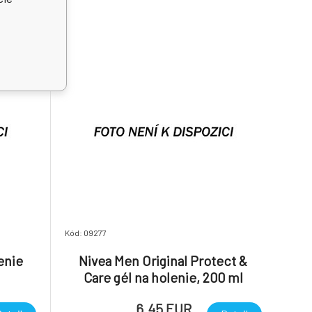
Kód: 09277
lenie
Nivea Men Original Protect &
Care gél na holenie, 200 ml
6.45 EUR