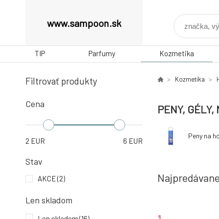
www.sampoon.sk
TIP
Parfumy
Kozmetika
Filtrovať produkty
Kozmetika
Cena
PENY, GÉLY,
Peny na ho
2
EUR
6
EUR
Stav
Najpredávane
AKCE
(2)
Len skladom
1.
Len skladom
(16)