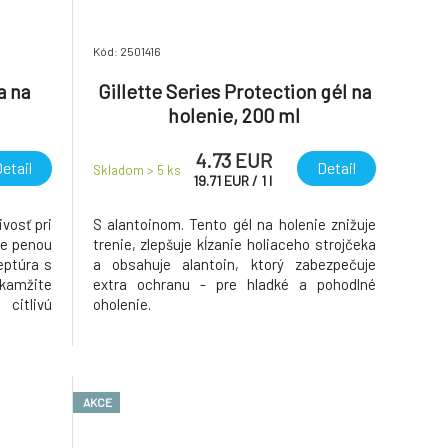
Kód: 2501416
a na
Gillette Series Protection gél na
holenie, 200 ml
4.73 EUR
etail
Detail
Skladom > 5
ks
19.71
EUR
/
1
l
ivosť pri
S alantoinom. Tento gél na holenie znižuje
ve penou
trenie, zlepšuje kĺzanie holiaceho strojčeka
eptúra s
a obsahuje alantoin, ktorý zabezpečuje
kamžite
extra ochranu - pre hladké a pohodlné
citlivú
oholenie.
y.
AKCE