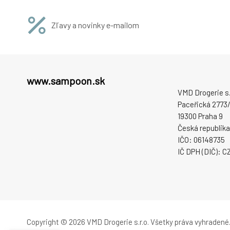
Zľavy a novinky e-mailom
www.sampoon.sk
VMD Drogerie s.r
Paceřická 2773/
19300 Praha 9
Česká republika
IČO: 06148735
IČ DPH (DIČ): 
Copyright © 2026 VMD Drogerie s.r.o.
Všetky práva vyhradené