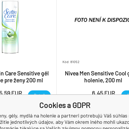
Kód: 81052
in Care Sensitive gél
Nivea Men Sensitive Cool 
ie pre ženy 200 ml
holenie, 200 ml
5.59 EUR
6.45 EUR
Detail
D
Skladom > 5
ks
7.95
EUR
/
1
l
32.25
EUR
/
1
l
Cookies a GDPR
na holení pro ženy zvláční
Šetrné zloženie je obohatené o h
ny, gély, mydlá na holenie a partneri potrebujú Váš súhlas
í skluz strojku a zajistí
a výťažky z morskej riasy. Chráni p
žitie jednotlivých údajov, aby Vám okrem iného mohli ukaz
oholení.
podráždením a pálením už počas hol
formácie týkajúce sa Vašich záujmov pomocou personalizá