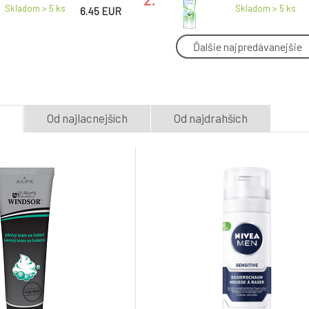
pre ženy 200 ml
Skladom > 5
ks
Skladom > 5
ks
6.45 EUR
Ďalšie najpredávanejšie
Nivea Men Sensitive pena
Alpa Windsor pe
na holenie, 200 ml
holenie, 200 ml
5.
Skladom > 5
ks
Skladom > 5
ks
5.38 EUR
e
Od najlacnejších
Od najdrahších
Gillette Sensitive pena na
Nivea Men Sensi
holenie, 300 ml
na holenie 50 ml
8.
Skladom > 5
ks
Skladom > 5
ks
3.44 EUR