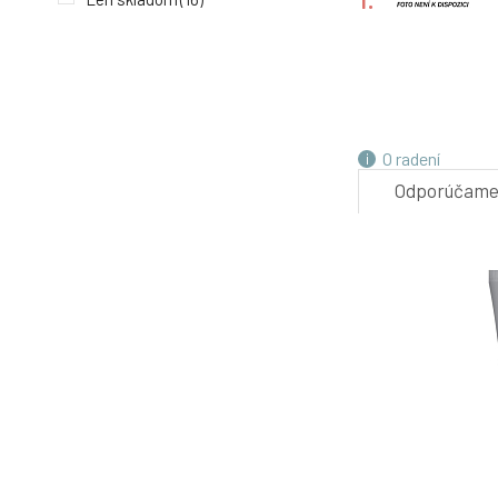
4.
O radení
Odporúčam
7.