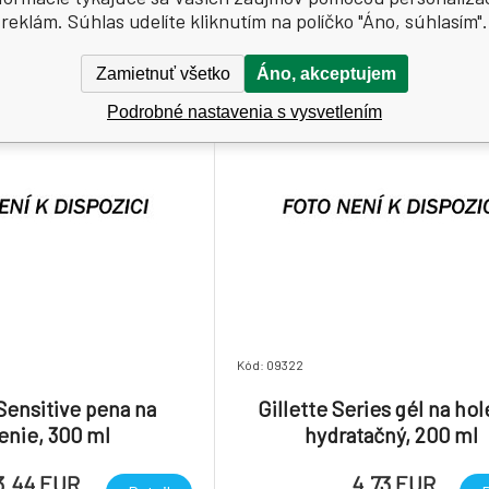
reklám. Súhlas udelíte kliknutím na políčko "Áno, súhlasím".
Zamietnuť všetko
Áno, akceptujem
Podrobné nastavenia s vysvetlením
Kód: 09322
 Sensitive pena na
Gillette Series gél na ho
enie, 300 ml
hydratačný, 200 ml
3.44 EUR
4.73 EUR