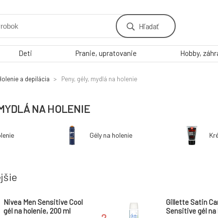
Hľadať
Deti
Pranie, upratovanie
Hobby, záh
Holenie a depilácia
Peny, gély, mydlá na holenie
 MYDLÁ NA HOLENIE
lenie
Gély na holenie
Kr
jšie
Nivea Men Sensitive Cool
Gillette Satin Ca
gél na holenie, 200 ml
Sensitive gél na
2.