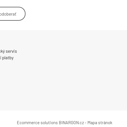
odoberať
ký servis
 platby
Ecommerce solutions
BINARGON.cz
-
Mapa stránok