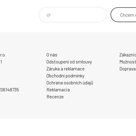
Chcem
.o.
O nás
Zákaznic
1
Odstoupení od smlouvy
Možnosti
Záruka a reklamace
Doprava
Obchodní podmínky
Ochrana osobních údajů
CZ06148735
Reklamacia
Recenze
.