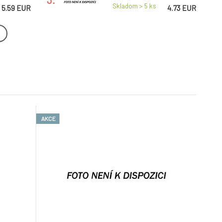
Skladom > 5
ks
5.59 EUR
4.73 EUR
na na
Nivea Men Protect & Care
pena na holenie, 200 ml
6.
Skladom > 5
ks
2.36 EUR
5.38 EUR
tive pena
Barbus Classic krém na
holenie s glycerínom, 75 g
9.
Skladom > 5
ks
3.87 EUR
1.94 EUR
AKCE