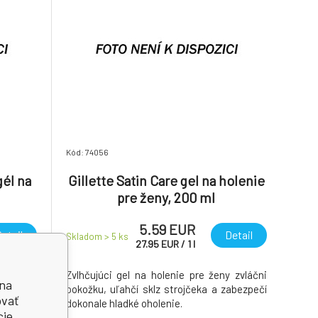
Kód: 74056
gél na
Gillette Satin Care gel na holenie
pre ženy, 200 ml
5.59 EUR
etail
Detail
Skladom > 5
ks
27.95
EUR
/
1
l
armanček
Zvlhčujúci gel na holenie pre ženy zvláčni
 na
leť pred
pokožku, uľahčí sklz strojčeka a zabezpečí
ovať
enia.
dokonale hladké oholenie.
cie