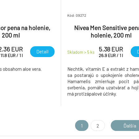
Kód: 09272
or pena na holenie,
Nivea Men Sensitive pen
200 ml
holenie, 200 ml
2.36 EUR
5.38 EUR
Detail
D
Skladom > 5
ks
11.8
EUR
/
1
l
26.9
EUR
/
1
l
 s obsahom aloe vera.
Nechtík, vitamín E a extrakt z ha
sa postarajú o upokojenie oholene
Hamamelis zmierňuje pocit pá
svrbenia, pomáha uzatvárať a hoji
má protizápalové účinky.
1
2
Ďalšia