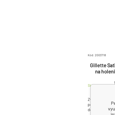
Kód: 2003718
Gillette Sat
na holen
Skladom > 5
ks
2
Zvlhčující gel 
Pe
pokožku, usnadn
vyu
dokonale hladké 
in