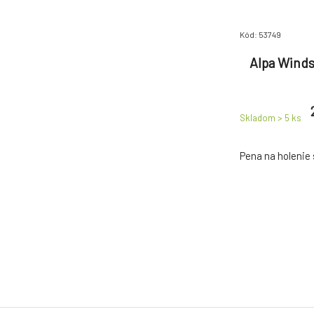
Kód: 53749
Alpa Winds
Skladom > 5
ks
Pena na holenie