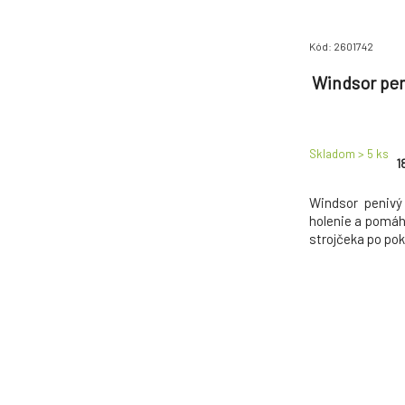
Kód: 2601742
Windsor pen
Skladom > 5
ks
1
Windsor penivý
holenie a pomáh
strojčeka po pok