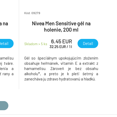
Kód: 09279
a na
Nivea Men Sensitive gél na
holenie, 200 ml
6.45 EUR
etail
Detail
Skladom > 5
ks
32.25
EUR
/
1
l
mamelisu
Gél so špeciálnym upokojujúcim zložením
j tváre.
obsahuje heřmánek, vitamín E a extrakt z
lenia a
hamamelisu. Zároveň je bez obsahu
ť rany a
alkoholu*, a preto je k pleti šetrný a
zanecháva ju zdravo hydratovanú a hladkú.