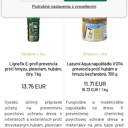
organizmom.
Podrobné nastavenia s vysvetlením
Skladom > 5
ks
Skladom > 5
ks
Lignofix E-profi prevencia
Lazurol Aqua napúšťadlo V1314
proti hmyzu, plesniam, hubám,
prevencia proti hubám a
číry, 1 kg
hmyzu bezfarebný, 700 g
11.71 EUR
13.75 EUR
16.73
EUR
/
1
kg
Vysoko účinný prípravok
Fungicídne a insekticídne
určený na preventívnu
napúšťadlo na drevo. K
povrchovú ochranu dreva v
preventívnej chemickej
interiéroch a exteriéroch proti
povrchovej ochrane dreva a
drevokazným hubám, plesniam
materiálov na jeho báze pred