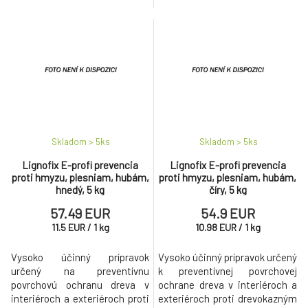
a drevokaznému hmyzu.
napadnutím drevozbarvujúcimi
i drevokaznými hubami a
drevokazným hmyzom.
Skladom > 5
ks
Skladom > 5
ks
Lignofix E-profi prevencia
Lignofix E-profi prevencia
proti hmyzu, plesniam, hubám,
proti hmyzu, plesniam, hubám,
hnedý, 5 kg
číry, 5 kg
57.49 EUR
54.9 EUR
11.5
EUR
/
1
kg
10.98
EUR
/
1
kg
Vysoko účinný prípravok
Vysoko účinný prípravok určený
určený na preventívnu
k preventívnej povrchovej
povrchovú ochranu dreva v
ochrane dreva v interiéroch a
interiéroch a exteriéroch proti
exteriéroch proti drevokazným