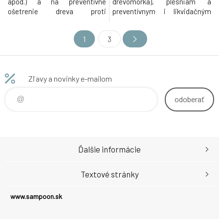
apod.) a na preventívne
drevomorka), plesniam a
ošetrenie dreva proti
preventívnym i likvidačným
drevokaznému hmyzu v
účinkom na drevokazný hmyz
interiéroch (strešné
(napr. červotoč, tesařík).
1
3
konštrukcie, obloženie,
schody, podlahy atď.) a v
exteriéroch bez priameho a
trvalého kontaktu...
Zľavy a novinky e-mailom
odoberať
Ďalšie informácie
Textové stránky
www.sampoon.sk