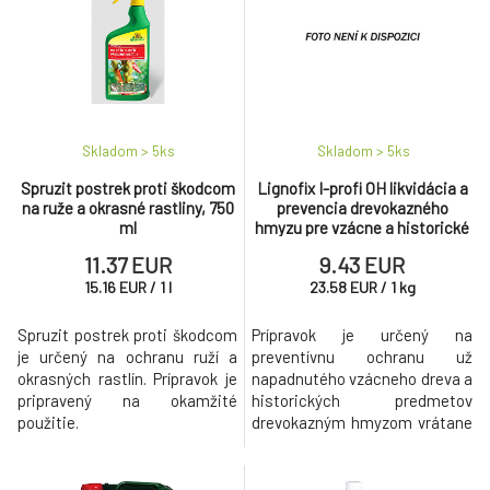
Lignofix E-profi prevencia proti hmyzu,
7.
plesniam, hubám, hnedý, 1 kg
14 EUR
Natura prírodný prostriedok na močenie
8.
Skladom > 5
ks
Skladom > 5
ks
cesnaku 100 ml
9.43 EUR
Spruzit postrek proti škodcom
Lignofix I-profi OH likvidácia a
na ruže a okrasné rastliny, 750
prevencia drevokazného
Lignofix Super prevencia proti drevokaznému
ml
hmyzu pre vzácne a historické
9.
hmyzu, čírý, 1 kg
55.33 EUR
drevo, 400 g
11.37 EUR
9.43 EUR
15.16
EUR
/
1
l
23.58
EUR
/
1
kg
Spruzit postrek proti škodcom
Prípravok je určený na
je určený na ochranu ruží a
preventívnu ochranu už
okrasných rastlín. Prípravok je
napadnutého vzácneho dreva a
pripravený na okamžité
historických predmetov
použitie.
drevokazným hmyzom vrátane
jeho likvidácie.