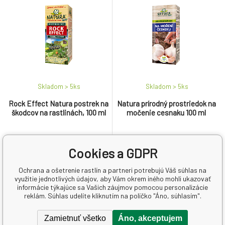
plesniam.
Skladom > 5
ks
Skladom > 5
ks
Rock Effect Natura postrek na
Natura prírodný prostriedok na
škodcov na rastlinách, 100 ml
močenie cesnaku 100 ml
4.17 EUR
9.43 EUR
41.7
EUR
/
1
l
94.3
EUR
/
1
l
Cookies a GDPR
Ochrana a ošetrenie rastlín a partneri potrebujú Váš súhlas na
Konzentrát na báze prírodných
Natura je ekologický prírodný
využitie jednotlivých údajov, aby Vám okrem iného mohli ukazovať
látok zvyšuje odolnosť a
prípravok určený na ochranu
informácie týkajúce sa Vašich záujmov pomocou personalizácie
obranyschopnosť rastlín proti
cesnaku pred pôdnymi
reklám. Súhlas udelíte kliknutím na políčko "Áno, súhlasím".
škodcom. Má kontaktný účinok
hubovými chorobami a
s protipožerovým efektom,
háďatkami.
Zamietnuť všetko
Áno, akceptujem
zároveň neškodí užitočným