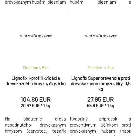
drevokazným hubám, plesniam
hubám, plesniam a
a drevokaznému hmyzu.
drevokaznému hmyzu.
Skladom > 5
ks
Skladom > 5
ks
Lignofix I-profi likvidácia
Lignofix Super prevencia proti
drevokazného hmyzu, číry, 5 kg
drevokaznému hmyzu, číry, 0,5
kg
104.86 EUR
27.95 EUR
20.97
EUR
/
1
kg
55.9
EUR
/
1
kg
Na ošetrenie dreva
Kvapalný prípravok s
napadnutého drevokazným
preventívnym účinkom proti
hmyzom (červotoč, tesařík
drevokazným hubám (napr.