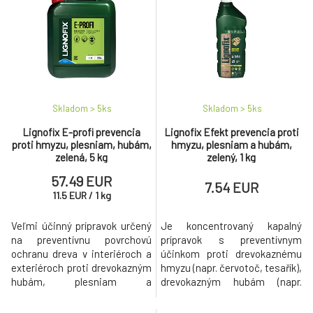
Skladom > 5
ks
Skladom > 5
ks
Lignofix E-profi prevencia
Lignofix Efekt prevencia proti
proti hmyzu, plesniam, hubám,
hmyzu, plesniam a hubám,
zelená, 5 kg
zelený, 1 kg
57.49 EUR
7.54 EUR
11.5
EUR
/
1
kg
Veľmi účinný prípravok určený
Je koncentrovaný kapalný
na preventívnu povrchovú
prípravok s preventívnym
ochranu dreva v interiéroch a
účinkom proti drevokaznému
exteriéroch proti drevokazným
hmyzu (napr. červotoč, tesařík),
hubám, plesniam a
drevokazným hubám (napr.
drevokaznému hmyzu.
drevomorka domáca),
drevozafarbujúcim hubám a