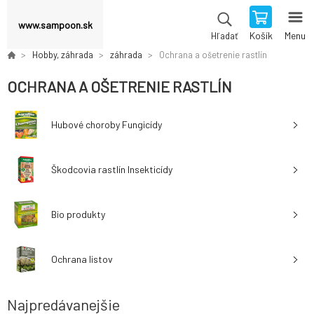
www.sampoon.sk
Košík
Menu
Hľadať
Hobby, záhrada
záhrada
Ochrana a ošetrenie rastlín
OCHRANA A OŠETRENIE RASTLÍN
Hubové choroby Fungicídy
Škodcovia rastlín Insekticídy
Bio produkty
Ochrana listov
Najpredávanejšie