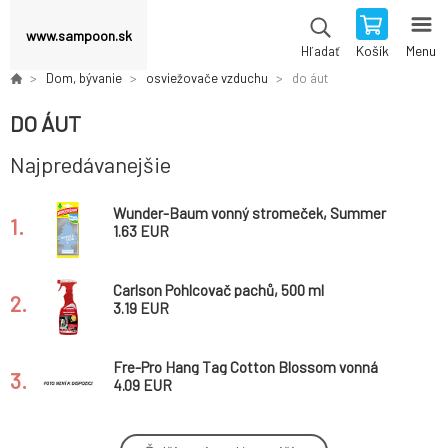
www.sampoon.sk
Košík
Menu
Hľadať
Dom, bývanie
osviežovače vzduchu
do áut
DO ÁUT
Najpredávanejšie
Wunder-Baum vonný stromeček, Summer
1.
Cotton, 1 ks
1.63 EUR
Carlson Pohlcovač pachů, 500 ml
2.
3.19 EUR
Fre-Pro Hang Tag Cotton Blossom vonná
3.
závěska
4.09 EUR
Fre-Pro Hang Tag Spiced Apple vonná