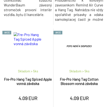
Osviežovač vzduchu
Príslušenstvo k vôňovým
WunderBaum závesný
zavesenkom Remind Air Curve
stromeček provoní interiér
a Hang Tag. Nahrádza nie vždy
vozidla, bytu či kancelárie.
spoľahlivé prísavky a vďaka
samolepiacej časti je možné
ho umiestniť aj na hrubé
povrchy. Na prevoňanie
AKCE
AKCE
bežných menších priestorov,
toaliet, kúpeľní, kancelárií – lze
aplikovať na steny, pod stôl
apod. Výhodou je možnosť
ukrytia na neviditeľné miesto.
skv
Skladom > 5
ks
Skladom > 5
ks
Fre-Pro Hang Tag Spiced Apple
Fre-Pro Hang Tag Cotton
vonná závěska
Blossom vonná závěska
4.09 EUR
4.09 EUR