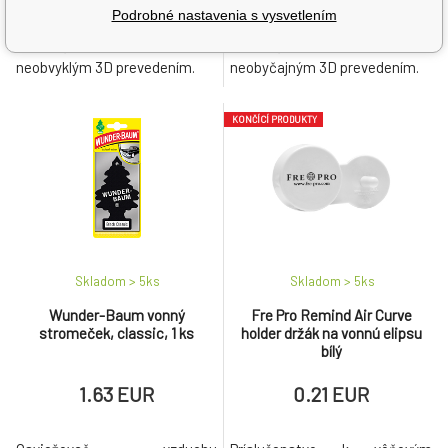
Podrobné nastavenia s vysvetlením
Jedinečná vôňa do auta s
Jedinečná vôňa do auta s
neobvyklým 3D prevedením.
neobyčajným 3D prevedením.
KONČÍCÍ PRODUKTY
Skladom > 5
ks
Skladom > 5
ks
Wunder-Baum vonný
Fre Pro Remind Air Curve
stromeček, classic, 1 ks
holder držák na vonnú elipsu
bílý
1.63 EUR
0.21 EUR