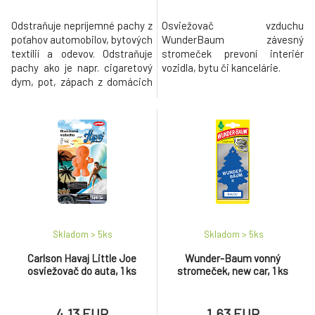
Odstraňuje nepríjemné pachy z
Osviežovač vzduchu
poťahov automobilov, bytových
WunderBaum závesný
textílií a odevov. Odstraňuje
stromeček prevoní interiér
pachy ako je napr. cigaretový
vozidla, bytu či kancelárie.
dym, pot, zápach z domácich
zvierat a ďalšie.
Skladom > 5
ks
Skladom > 5
ks
Carlson Havaj Little Joe
Wunder-Baum vonný
osviežovač do auta, 1 ks
stromeček, new car, 1 ks
4.13 EUR
1.63 EUR