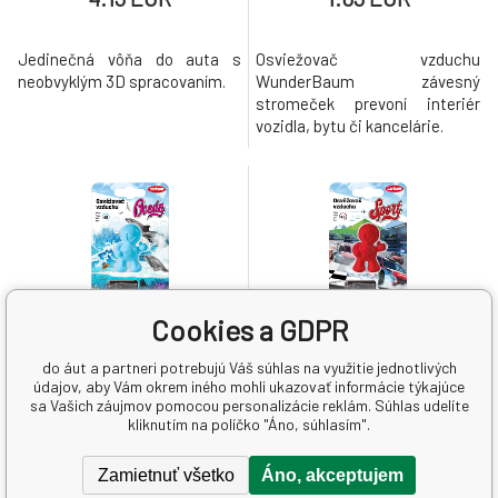
Jedinečná vôňa do auta s
Osviežovač vzduchu
neobvyklým 3D spracovaním.
WunderBaum závesný
stromeček prevoní interiér
vozidla, bytu či kancelárie.
Cookies a GDPR
Skladom > 5
ks
Skladom > 5
ks
do áut a partneri potrebujú Váš súhlas na využitie jednotlivých
údajov, aby Vám okrem iného mohli ukazovať informácie týkajúce
Carlson Oceán Little Joe
Carlson Sport Little Joe
sa Vašich záujmov pomocou personalizácie reklám. Súhlas udelíte
osviežovač do auta, 1 ks
osviežovač do auta, 1 ks
kliknutím na políčko "Áno, súhlasím".
Zamietnuť všetko
Áno, akceptujem
4.13 EUR
4.13 EUR