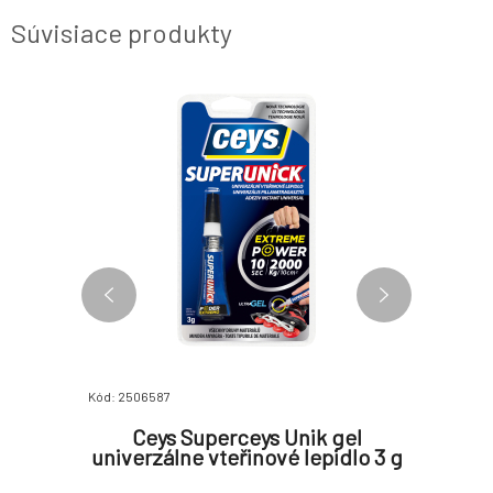
Súvisiace produkty
Kód: 2506587
Kód: 25028
luenové
Ceys Superceys Unik gel
ME
mu, kov,
univerzálne vteřinové lepidlo 3 g