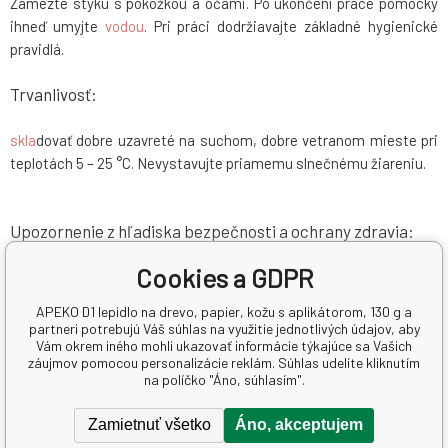
Zamezte styku s pokožkou a očami. Po ukončení práce pomôcky
ihneď umyjte
vodou
. Pri práci dodržiavajte základné hygienické
pravidlá.
Trvanlivosť:
skla
dovať dobre uzavreté na suchom, dobre vetranom mieste pri
teplotách 5 – 25 °C. Nevystavujte priamemu slnečnému žiareniu.
Upozornenie z hľadiska bezpečnosti a ochrany zdravia:
Cookies a GDPR
Výrobok nie je klasifikovaný ako nebezpečný pre zdravie. Lepidlo
nesmie prísť do styku s potravinami! Pri práci dodržiavajte
APEKO D1 lepidlo na drevo, papier, kožu s aplikátorom, 130 g a
základné hygienické pravidlá!
Obsahuje 1,2-benzoizotiazol-3(2H)-
partneri potrebujú Váš súhlas na využitie jednotlivých údajov, aby
Vám okrem iného mohli ukazovať informácie týkajúce sa Vašich
on, reakčná zmes: 5-
chlór
-2-methylizotiazol-3(2H)-on [číslo ES
záujmov pomocou personalizácie reklám. Súhlas udelíte kliknutím
247-500-7] a 2-methylizotiazol-3(2H)-on [číslo ES 220-239-6]
na políčko "Áno, súhlasím".
(3:1). Môže vyvolať alergickú reakciu.
Zamietnuť všetko
Áno, akceptujem
Pri zasiahnutí
očí
: Dôkladne vyplachujte veľkým množstvom
vody