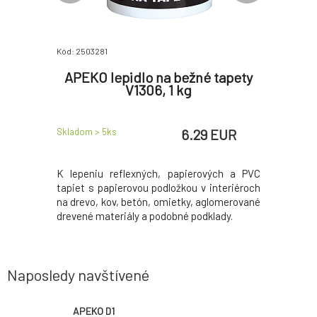
Kód: 2503281
Kód: 250148
revo,
APEKO lepidlo na bežné tapety
APEK
m, 250 g
V1306, 1 kg
papier,
 EUR
6.29 EUR
Skladom > 5
ks
Skladom > 
R
/
1
kg
celárie,
K lepeniu reflexných, papierových a PVC
Pre dom
niverzálne
tapiet s papierovou podložkou v interiéroch
modelárst
epí papier,
na drevo, kov, betón, omietky, aglomerované
disperzné 
materiály a
drevené materiály a podobné podklady.
drevo, kor
ďalšie sav
Naposledy navštívené
APEKO D1