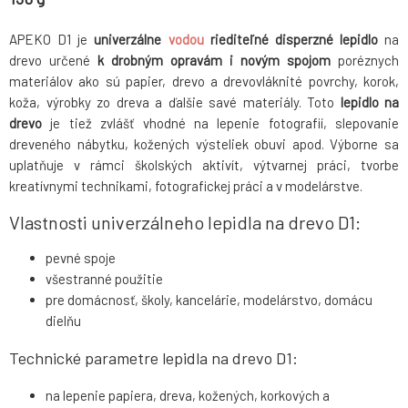
APEKO D1 je
univerzálne
vodou
riediteľné disperzné lepidlo
na
drevo určené
k drobným opravám i novým spojom
poréznych
materiálov ako sú papier, drevo a drevovláknité povrchy, korok,
koža, výrobky zo dreva a ďalšie savé materiály. Toto
lepidlo na
drevo
je tiež zvlášť vhodné na lepenie fotografií, slepovanie
dreveného nábytku, kožených výsteliek obuvi apod.
Výborne sa
uplatňuje v rámci školských aktivít, výtvarnej práci, tvorbe
kreatívnymi technikami, fotografickej práci a v modelárstve.
Vlastnosti univerzálneho lepidla na drevo D1:
pevné spoje
všestranné použitie
pre domácnosť, školy, kancelárie, modelárstvo, domácu
dielňu
Technické parametre lepidla na drevo D1:
na lepenie papiera, dreva, kožených, korkových a