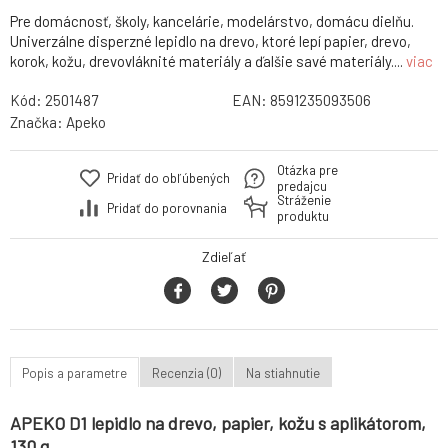
Pre domácnosť, školy, kancelárie, modelárstvo, domácu dielňu.
Univerzálne disperzné lepidlo na drevo, ktoré lepí papier, drevo,
korok, kožu, drevovláknité materiály a ďalšie savé materiály....
viac
Kód:
2501487
EAN:
8591235093506
Značka:
Apeko
Otázka pre
Pridať do obľúbených
predajcu
Stráženie
Pridať do porovnania
produktu
Zdieľať
Popis a parametre
Recenzia (0)
Na stiahnutie
APEKO D1 lepidlo na drevo, papier, kožu s aplikátorom,
130 g