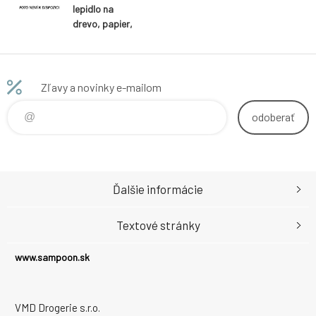
lepidlo na
drevo, papier,
kožu s
aplikátorom,
130 g
Zľavy a novinky e-mailom
odoberať
Ďalšie informácie
Textové stránky
www.sampoon.sk
VMD Drogerie s.r.o.