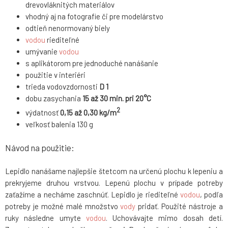
drevovláknitých materiálov
vhodný aj na fotografie či pre modelárstvo
odtieň nenormovaný biely
vodou
riediteľné
umývanie
vodou
s aplikátorom pre jednoduché nanášanie
použitie v interiéri
trieda vodovzdornosti
D 1
dobu zasychania
15 až 30 min. pri 20°C
2
výdatnosť
0,15 až 0,30 kg/m
veľkosť balenia 130 g
Návod na použitie:
Lepidlo nanášame najlepšie štetcom na určenú plochu k lepeniu a
prekryjeme druhou vrstvou. Lepenú plochu v prípade potreby
zaťažíme a necháme zaschnúť. Lepidlo je riediteľné
vodou
, podľa
potreby je možné malé množstvo
vody
pridať. Použité nástroje a
ruky následne umyte
vodou
.
Uchovávajte mimo dosah detí.