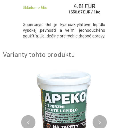
 EUR
4.61 EUR
Skladom > 5
ks
Skladom > 
R
/
1
l
1 536.67
EUR
/
1
kg
né lepidlo
Superceys Gel je kyanoakrylátové lepidlo
METYLAN N
 určené na
vysokej pevnosti a veľmi jednoduchého
tapety; 
vými (napr.
použitia. Je ideálne pre rýchle drobné opravy.
papierov
umakart -
tapiet od
Varianty tohto produktu