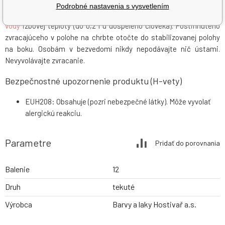
po dobu minimálne 15 min., a to aj pod očnými viečkami. Vyjmite
Podrobné nastavenia s vysvetlením
kontaktné šošovky. Pri náhodnom požití: Vypite malé množstvo
vody
izbovej teploty (do 0,2 l u dospelého človeka). Postihnutého
zvracajúceho v polohe na chrbte otočte do stabilizovanej polohy
na boku. Osobám v bezvedomí nikdy nepodávajte nič ústami.
Nevyvolávajte zvracanie.
Bezpečnostné upozornenie produktu (H-vety)
EUH208: Obsahuje (pozri nebezpečné látky). Môže vyvolať
alergickú reakciu.
Parametre
Pridať do porovnania
Balenie
12
Druh
tekuté
Výrobca
Barvy a laky Hostivař a.s.