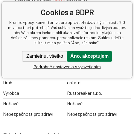
Opláchnite pokožku
vodou
/osprchujte.
P305+P351+P338: PRI ZASAHU OČÍ: Niekoľko minút opatrne
Cookies a GDPR
vyplachujte
vodou
. Vyberte kontaktné šošovky, ak sú
nasadené a ak ich možno ľahko vybrať. Pokračujte vo
Brunox Epoxy, konvertor rzi, pre opravu zhrdzavených miest, 100
ml a partneri potrebujú Váš súhlas na využitie jednotlivých údajov,
vyplachovaní.
aby Vám okrem iného mohli ukazovať informácie týkajúce sa
P403+P235:
skla
dujte na dobre vetranom mieste.
Vašich záujmov pomocou personalizácie reklám. Súhlas udelíte
Uchovávajte v chlade.
kliknutím na políčko "Áno, súhlasím".
P501: Odstráňte obsah/obal podľa inštrukcií na výrobku.
Zamietnuť všetko
Áno, akceptujem
Parametre
Pridať do porovnania
Podrobné nastavenia s vysvetlením
Druh
ostatní
Výrobca
Rustbreaker s.r.o.
Hořlavé
Hořlavé
Nebezpečnost pro zdraví
Nebezpečnost pro zdraví