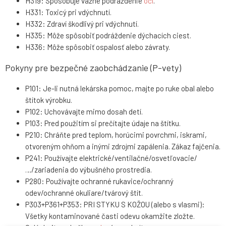
H319: Spôsobuje vážne podráždenie
očí
.
H331: Toxicý pri vdýchnutí.
H332: Zdraví škodlivý pri vdýchnutí.
H335: Môže spôsobiť podráždenie dýchacích ciest.
H336: Môže spôsobiť ospalosť alebo závraty.
Pokyny pre bezpečné zaobchádzanie (P-vety)
P101: Je-li nutná lekárska pomoc, majte po ruke obal alebo
štítok výrobku.
P102: Uchovávajte mimo dosah detí.
P103: Pred použitím si prečítajte údaje na štítku.
P210: Chráňte pred teplom, horúcimi povrchmi, iskrami,
otvoreným ohňom a inými zdrojmi zapálenia. Zákaz fajčenia.
P241: Používajte elektrické/ventilačné/osvetľovacie/
…/zariadenia do výbušného prostredia.
P280: Používajte ochranné rukavice/ochranný
odev/ochranné okuliare/tvárový štít.
P303+P361+P353: PRI STYKU S KOŽOU (alebo s vlasmi):
Všetky kontaminované časti odevu okamžite zložte.