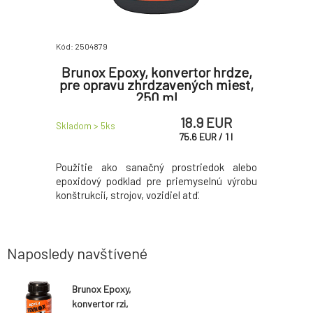
Kód: 2504879
Kód: 25048
nvertor
Brunox Epoxy, konvertor hrdze,
Brunox
avených
pre opravu zhrdzavených miest,
hrdze,
250 ml
 EUR
18.9 EUR
Skladom > 5
ks
Skladom > 
UR
/
1
l
75.6
EUR
/
1
l
dok alebo
Použitie ako sanačný prostriedok alebo
Použitie
lnú výrobu
epoxidový podklad pre priemyselnú výrobu
epoxidový
konštrukcií, strojov, vozidiel atď.
konštrukcií
Naposledy navštívené
Brunox Epoxy,
konvertor rzi,