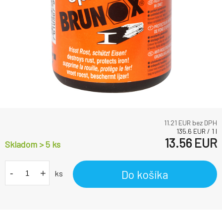
11.21
EUR bez DPH
135.6
EUR
/
1
l
13.56
EUR
Skladom > 5
ks
-
+
Do košíka
ks