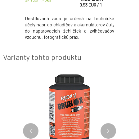
Skladom > 5
ks
Skladom > 
UR
/
1
l
0.53
EUR
/
1
l
00 použití.
Destilovaná voda je určená na technické
Osvedčená
i korózii,
účely napr. do chladičov a akumulátorov áut,
typov ost
hanizmov,
do naparovacích žehličiek a zvlhčovačov
Chráni z
vzduchu, fotografickú prax.
koróziou.
a mechan
častí.
Varianty tohto produktu