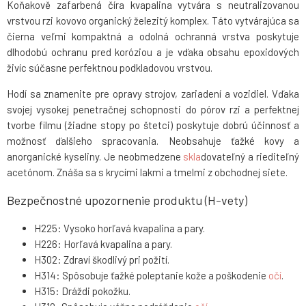
Koňakově zafarbená číra kvapalina vytvára s neutralizovanou
vrstvou rzi kovovo organický železitý komplex. Táto vytvárajúca sa
čierna veľmi kompaktná a odolná ochranná vrstva poskytuje
dlhodobú ochranu pred koróziou a je vďaka obsahu epoxidových
živíc súčasne perfektnou podkladovou vrstvou.
Hodí sa znamenite pre opravy strojov, zariadení a vozidiel. Vďaka
svojej vysokej penetračnej schopnosti do pórov rzi a perfektnej
tvorbe filmu (žiadne stopy po štetci) poskytuje dobrú účinnosť a
možnosť ďalšieho spracovania. Neobsahuje ťažké kovy a
anorganické kyseliny. Je neobmedzene
skla
dovateľný a riediteľný
acetónom. Znáša sa s krycími lakmi a tmelmi z obchodnej siete.
Bezpečnostné upozornenie produktu (H-vety)
H225: Vysoko horľavá kvapalina a pary.
H226: Horľavá kvapalina a pary.
H302: Zdraví škodlivý pri požití.
H314: Spôsobuje ťažké poleptanie kože a poškodenie
očí
.
H315: Dráždi pokožku.