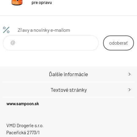
pre opravu
zhrdzavených
miest, 100 ml
Zľavy a novinky e-mailom
odoberať
Ďalšie informácie
Textové stránky
www.sampoon.sk
VMD Drogerie s.r.o.
Paceřická 2773/1