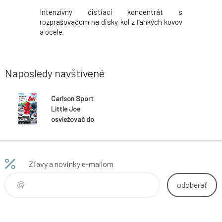
spoľahlivo
Intenzívny čistiaci koncentrát s
Účinný pr
 a zanechá
rozprašovačom na disky kol z ľahkých kovov
Jednoduc
ý na ďalšiu
a ocele.
dverí aut
účinný.
Naposledy navštívené
Carlson Sport
Little Joe
osviežovač do
auta, 1 ks
Zľavy a novinky e-mailom
odoberať