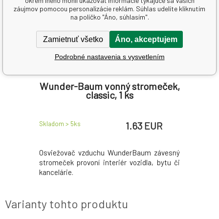
okrem iného mohli ukazovať informácie týkajúce sa Vašich
záujmov pomocou personalizácie reklám. Súhlas udelíte kliknutím
na políčko "Áno, súhlasím".
Zamietnuť všetko
Áno, akceptujem
Podrobné nastavenia s vysvetlením
Kód: 2504588
Kód: 25075
tton
Wunder-Baum vonný stromeček,
Car
ska
classic, 1 ks
osv
 EUR
1.63 EUR
Skladom > 5
ks
Skladom > 
veseniu na
Osviežovač vzduchu WunderBaum závesný
Jedinečn
 Revolučný
stromeček provoní interiér vozidla, bytu či
prevedení
kancelárie.
Varianty tohto produktu