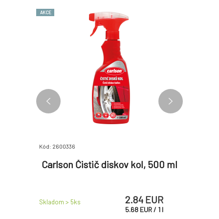
AKCE
Kód: 2600336
Kód: 250463
vosku 1l
Carlson Čistič diskov kol, 500 ml
Carls
účinok
2.84 EUR
 EUR
Skladom > 5
ks
Skladom > 
5.68
EUR
/
1
l