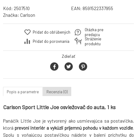
Kód:
2507510
EAN:
8591522337955
Značka:
Carlson
Otázka pre
Pridať do obľúbených
predajcu
Stráženie
Pridať do porovnania
produktu
Zdieľať
Popis a parametre
Recenzia (0)
Carlson Sport Little Joe osviežovač do auta, 1 ks
Panáčik Little Joe je vytvorený ako usmievajúca sa postavička,
ktorá
prevoní interiér a vykúzli príjemnú pohodu v každom vozidle
.
Spolu s voňajúcou postavičkou nájdete v balení príchytku do