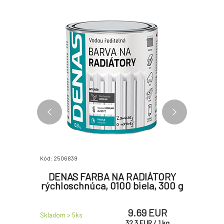
Kód: 2506839
Kód: 250646
 vrchná
DENAS FARBA NA RADIÁTORY
DENAS
betón,
rýchloschnúca, 0100 biela, 300 g
na beto
700 g
 EUR
9.69 EUR
Skladom > 5
ks
Skladom > 
R
/
1
kg
32.3
EUR
/
1
kg