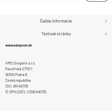
Ďalšie informácie
Textové stránky
www.sampoon.sk
VMD Drogerie s.r.o.
Paceřická 2773/1
19300 Praha 9
Česká republika
IČO: 06148735
IČ DPH (DIČ): CZ06148735