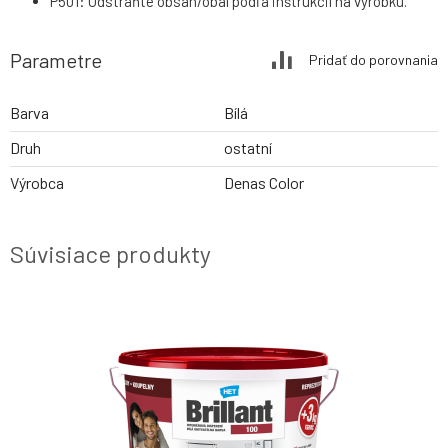
P501: Odstráňte obsah/obal podľa inštrukcií na výrobku.
Parametre
Pridať do porovnania
Barva
Bílá
Druh
ostatní
Výrobca
Denas Color
Súvisiace produkty