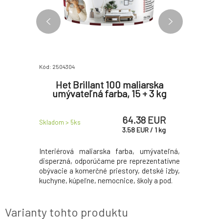
Kód: 2504304
Kód: 25028
S2177
Het Brillant 100 maliarska
Laz
na kov,
umývateľná farba, 15 + 3 kg
tenkovr
 EUR
64.38 EUR
Skladom > 5
ks
Skladom > 
UR
/
1
l
3.58
EUR
/
1
kg
ntikorózna
Interiérová maliarska farba, umývateľná,
Lazúra na 
re nátery
disperzná, odporúčame pre reprezentatívne
k ochran
idovaných
obývacie a komerčné priestory, detské izby,
dreva, 
. strechy,
kuchyne, kúpeľne, nemocnice, školy a pod.
vplyvom, a
oty, stĺpy,
Varianty tohto produktu