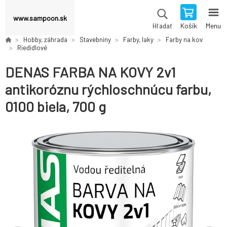
www.sampoon.sk
Košík
Menu
Hľadať
Hobby, záhrada
Stavebniny
Farby, laky
Farby na kov
Riedidlové
DENAS FARBA NA KOVY 2v1
antikoróznu rýchloschnúcu farbu,
0100 biela, 700 g