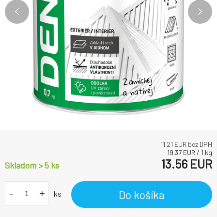
11.21
EUR bez DPH
19.37
EUR
/
1
kg
13.56
EUR
Skladom > 5
ks
-
+
Do košíka
ks