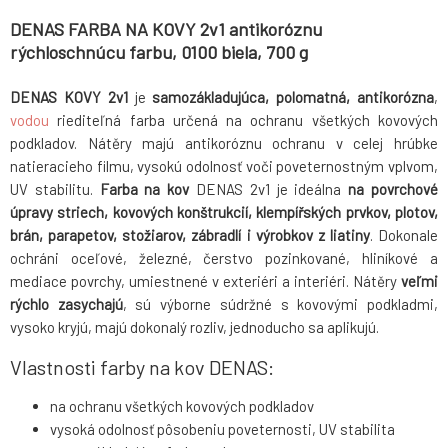
DENAS FARBA NA KOVY 2v1 antikoróznu
rýchloschnúcu farbu, 0100 biela, 700 g
DENAS KOVY 2v1
je
samozákladujúca, polomatná, antikorózna
,
vodou
riediteľná farba určená na ochranu všetkých kovových
podkladov. Nátěry majú antikoróznu ochranu v celej hrúbke
natieracieho filmu, vysokú odolnosť voči poveternostným vplvom,
UV stabilitu.
Farba na kov
DENAS 2v1 je ideálna
na povrchové
úpravy striech, kovových konštrukcií, klempířských prvkov, plotov,
brán, parapetov, stožiarov, zábradlí i výrobkov z liatiny
. Dokonale
ochráni oceľové, železné, čerstvo pozinkované, hliníkové a
mediace povrchy, umiestnené v exteriéri a interiéri. Nátěry
veľmi
rýchlo zasychajú
, sú výborne súdržné s kovovými podkladmi,
vysoko kryjú, majú dokonalý rozliv, jednoducho sa aplikujú.
Vlastnosti farby na kov DENAS:
na ochranu všetkých kovových podkladov
vysoká odolnosť pôsobeniu poveternosti, UV stabilita