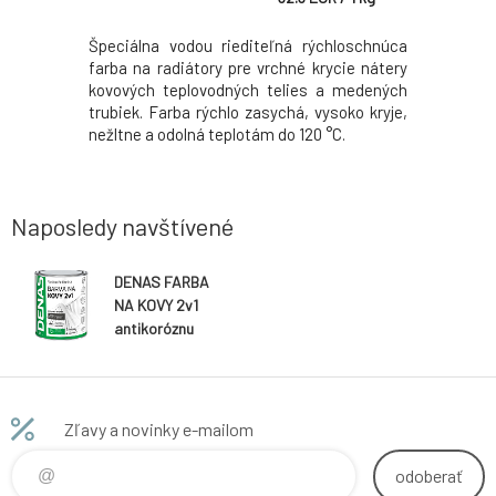
ľná vrchná
Špeciálna vodou riediteľná rýchloschnúca
Vrchná kry
n, pozink,
farba na radiátory pre vrchné krycie nátery
na beton 
ie úpravy
kovových teplovodných telies a medených
betónu
 záhradného
trubiek. Farba rýchlo zasychá, vysoko kryje,
vláknocem
.
nežltne a odolná teplotám do 120 °C.
podkladov.
Naposledy navštívené
DENAS FARBA
NA KOVY 2v1
antikoróznu
rýchloschnúcu
farbu, 0100
biela, 700 g
Zľavy a novinky e-mailom
odoberať