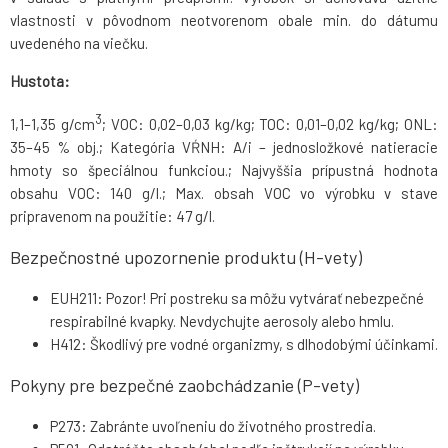
vlastnosti v pôvodnom neotvorenom obale min. do dátumu
uvedeného na viečku.
Hustota:
3
1,1–1,35 g/cm
; VOC: 0,02–0,03 kg/kg; TOC: 0,01–0,02 kg/kg; ONL:
35–45 % obj.; Kategória VŔNH: A/i – jednosložkové natieracie
hmoty so špeciálnou funkciou.; Najvyššia prípustná hodnota
obsahu VOC: 140 g/l.; Max. obsah VOC vo výrobku v stave
pripravenom na použitie: 47 g/l.
Bezpečnostné upozornenie produktu (H-vety)
EUH211: Pozor! Pri postreku sa môžu vytvárať nebezpečné
respirabilné kvapky. Nevdychujte aerosoly alebo hmlu.
H412: Škodlivý pre vodné organizmy, s dlhodobými účinkami.
Pokyny pre bezpečné zaobchádzanie (P-vety)
P273: Zabránte uvoľneniu do životného prostredia.