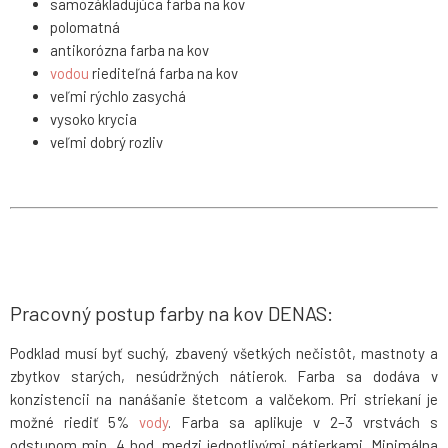
samozákladujúca farba na kov
polomatná
antikorózna farba na kov
vodou
riediteľná farba na kov
veľmi rýchlo zasychá
vysoko krycia
veľmi dobrý rozliv
Pracovný postup farby na kov DENAS:
Podklad musí byť suchý, zbavený všetkých nečistôt, mastnoty a
zbytkov starých, nesúdržných nátierok. Farba sa dodáva v
konzistencii na nanášanie štetcom a valčekom. Pri striekaní je
možné riediť 5%
vody
. Farba sa aplikuje v 2–3 vrstvách s
odstupom min. 4 hod. medzi jednotlivými nátierkami. Minimálna