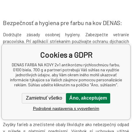
Bezpečnosť a hygiena pre farbu na kov DENAS:
Dodržujte zásady osobnej hygieny. Zabezpečte vetranie
pracoviska. Pri aplikácii striekaním používajte ochranu dýchacích
orgánov. Pri zasiahnutí pokožky umyte postihnuté miesto
vodou
a
Cookies a GDPR
mydlom. Pri zasiahnutí
očí
vypláchnite prúdom
vody
. Pri požití
vypláchnite ústa
vodou
, nevyvolávajte zvracanie. V prípade
DENAS FARBA NA KOVY 2v1 antikoróznu rýchloschnúcu farbu,
zdravotných ťažkostí vyhľadajte lekárske ošetrenie.
0100 biela, 700 g a partneri potrebujú Váš súhlas na využitie
jednotlivých údajov, aby Vám okrem iného mohli ukazovať
Údaje o nebezpečnosti:
informácie týkajúce sa Vašich záujmov pomocou personalizácie
reklám. Súhlas udelíte kliknutím na políčko "Áno, súhlasím".
H 412 Škodlivý pre vodné organizmy, s dlhodobými účinkami
Zamietnuť všetko
Áno, akceptujem
Podrobné nastavenia s vysvetlením
Likvidácia odpadov:
Zvyšky farieb a znečistené obaly likvidujte ako nebezpečný odpad
v súlade s platnými predpismi. Výrobok si uchováva užitné