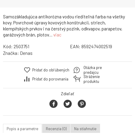
Samozákladujúca antikorózna vodou riediteľná farba na všetky
kovy. Povrchové úpravy kovových konštrukcií, striech,
klempířských prvkov i na čerstvý pozink, odkvapov, parapetov,
garážových brán, plotov....
viac
Kód:
2503751
EAN:
8592474002519
Značka:
Denas
Otázka pre
Pridať do obľúbených
predajcu
Stráženie
Pridať do porovnania
produktu
Zdieľať
Popis a parametre
Recenzia (0)
Na stiahnutie