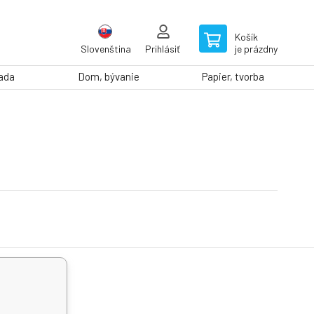
Košík
Slovenština
Prihlásiť
je prázdny
rada
Dom, bývanie
Papier, tvorba
odoberať