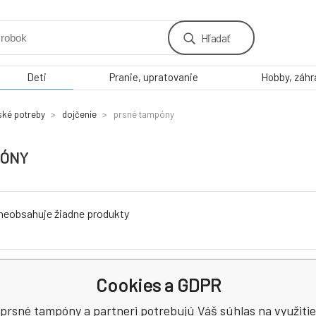
Hľadať
Deti
Pranie, upratovanie
Hobby, záh
ské potreby
dojčenie
prsné tampóny
PÓNY
 neobsahuje žiadne produkty
Cookies a GDPR
Chcem
prsné tampóny a partneri potrebujú Váš súhlas na využitie