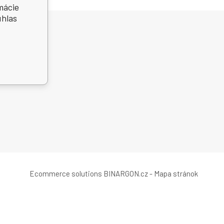
mácie
úhlas
ký servis
 platby
Ecommerce solutions
BINARGON.cz
-
Mapa stránok