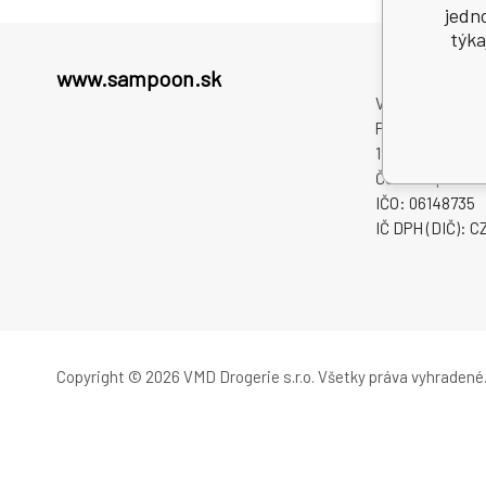
jedn
týka
www.sampoon.sk
VMD Drogerie s.r
Paceřická 2773/
19300 Praha 9
Česká republika
IČO: 06148735
IČ DPH (DIČ): 
Copyright © 2026 VMD Drogerie s.r.o.
Všetky práva vyhradené