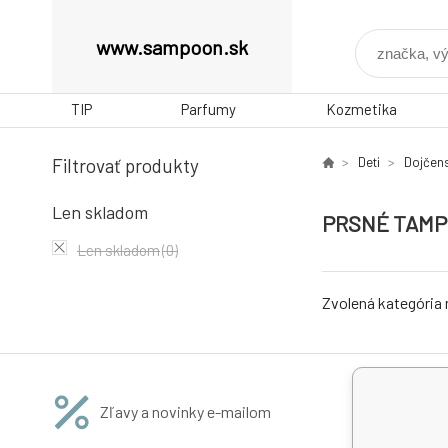
www.sampoon.sk
TIP
Parfumy
Kozmetika
Filtrovať produkty
Deti
Dojčen
Len skladom
PRSNÉ TAM
Len skladom
(0)
Zvolená kategória
Zľavy a novinky e-mailom