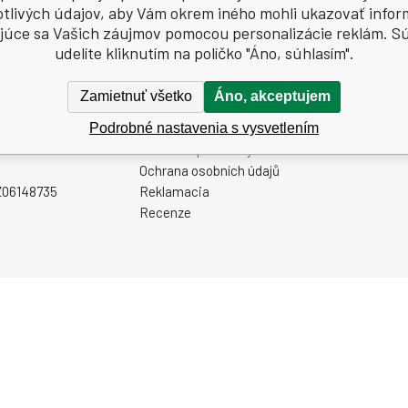
otlivých údajov, aby Vám okrem iného mohli ukazovať infor
júce sa Vašich záujmov pomocou personalizácie reklám. S
udelíte kliknutím na políčko "Áno, súhlasím".
.o.
O nás
Zákaznic
Zamietnuť všetko
Áno, akceptujem
1
Odstoupení od smlouvy
Možnosti
Podrobné nastavenia s vysvetlením
Záruka a reklamace
Doprava
Obchodní podmínky
Ochrana osobních údajů
CZ06148735
Reklamacia
Recenze
.