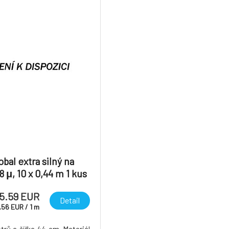
obal extra silný na
18 μ, 10 x 0,44 m 1 kus
5.59 EUR
Detail
.56
EUR
/
1
m