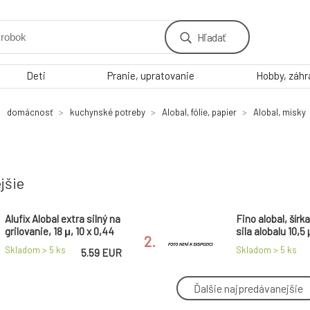
Hľadať
Deti
Pranie, upratovanie
Hobby, záh
domácnosť
kuchynské potreby
Alobal, fólie, papier
Alobal, misky
jšie
Alufix Alobal extra silný na
Fino alobal, šírk
grilovanie, 18 μ, 10 x 0,44
sila alobalu 10,5 
2.
m 1 kus
metrov
Skladom > 5
ks
Skladom > 5
ks
5.59 EUR
Ďalšie najpredávanejšie
Fino alobal, šírka 29 cm,
viGO alobal 9µ, š
sila alobalu 10,5 µ, dĺžka
cm, dĺžka 10 m