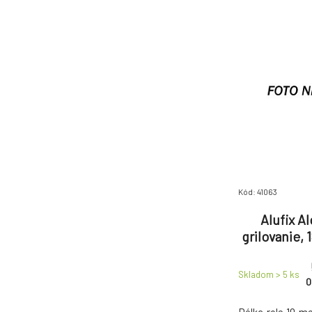
Kód: 41063
Alufix Al
grilovanie, 
Skladom > 5
ks
0