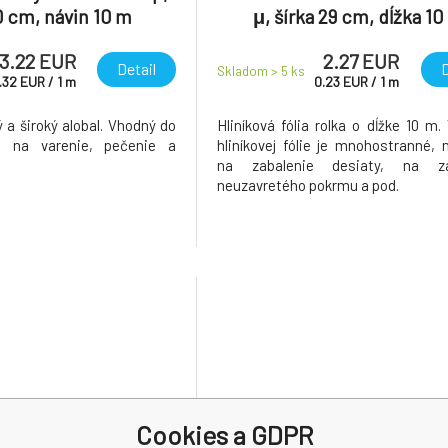
0 cm, návin 10 m
μ, šírka 29 cm, dĺžka 10
3.22 EUR
2.27 EUR
Detail
D
Skladom > 5
ks
.32
EUR
/
1
m
0.23
EUR
/
1
m
ný a široký alobal. Vhodný do
Hliníková fólia rolka o dĺžke 10 m.
e na varenie, pečenie a
hliníkovej fólie je mnohostranné, n
na zabalenie desiaty, na za
neuzavretého pokrmu a pod.
Cookies a GDPR