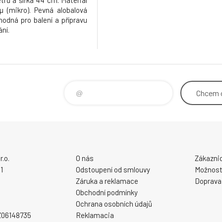
trů a šířka 44 cm. Materiál
 µ (mikro). Pevná alobalová
 vhodná pro balení a přípravu
ání.
Chcem
.o.
O nás
Zákaznic
1
Odstoupení od smlouvy
Možnosti
Záruka a reklamace
Doprava
Obchodní podmínky
Ochrana osobních údajů
CZ06148735
Reklamacia