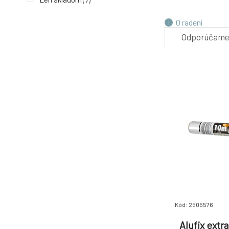
4.
O radení
Odporúčam
7.
Kód: 2505576
Alufix extra 