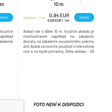
 m
10 m
0.94 EUR
etail
Detail
Skladom > 5
ks
0.09
EUR
/
1
m
 Využitie
Alobal role o dĺžke 10 m. Využitie alobalu je
apríklad
mnohostranné napríklad na zabalenie
balenie
desiaty, na zabalenie neuzavretého pokrmu
atď. Alobal sa nesmie používať v mikrovlnnej
rúre a na kyslé potraviny. Šírka alobalu - 29
cm. Materiál - hliník. Farba strieborná