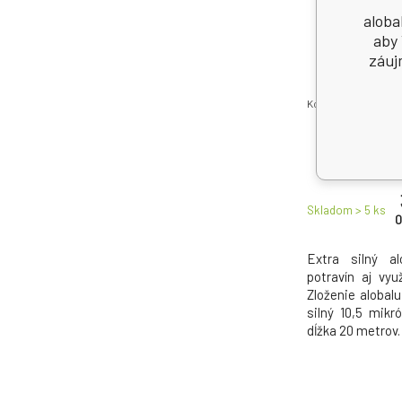
aloba
aby 
záuj
Kód: 2307192
Fino aloba
alobalu 
Skladom > 5
ks
0
Extra silný a
potravín aj vyu
Zloženie alobalu 
silný 10,5 mikr
dĺžka 20 metrov.