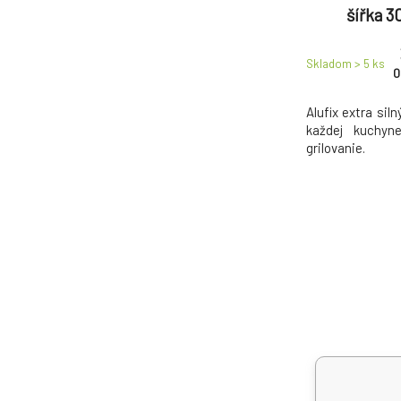
šířka 3
Skladom > 5
ks
0
Alufix extra sil
každej kuchyn
grilovanie.