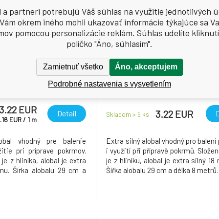
l a partneri potrebujú Váš súhlas na využitie jednotlivých ú
Vám okrem iného mohli ukazovať informácie týkajúce sa V
mov pomocou personalizácie reklám. Súhlas udelíte kliknut
políčko "Áno, súhlasím".
Kód: 2103230
Zamietnuť všetko
Áno, akceptujem
l, šírka 29 cm, sila
Fino Alobal na grilovanie, s
Podrobné nastavenia s vysvetlením
10,5 µ, dĺžka 20 m
μ, dĺžka 8 metrov
3.22 EUR
3.22 EUR
Detail
D
Skladom > 5
ks
.16
EUR
/
1
m
lobal vhodný pre balenie
Extra silný alobal vhodný pro balení
žitie pri príprave pokrmov.
i využití při přípravě pokrmů. Složen
je z hliníka, alobal je extra
je z hliníku, alobal je extra silný 18
ónu. Šírka alobalu 29 cm a
Šířka alobalu 29 cm a délka 8 metrů.