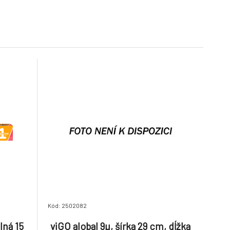
6.
dĺžka 10 m
Skladom > 5
ks
0.94 EUR
2.27 EUR
Kód: 2502082
lná 15
viGO alobal 9µ, šírka 29 cm, dĺžka