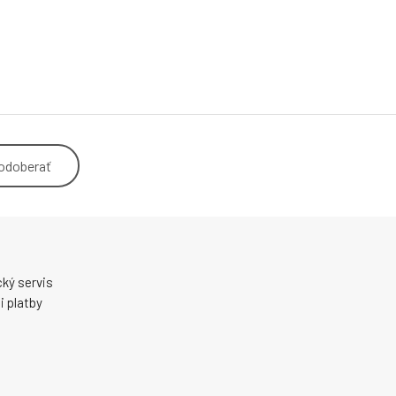
odoberať
ký servis
 platby