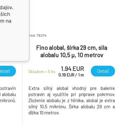
dajov,
ašich
ím na
Kód: 76274
ila 18
Fino alobal, šírka 29 cm, sila
alobalu 10,5 µ, 10 metrov
1.94 EUR
etail
Detail
Skladom > 5
ks
0.19
EUR
/
1
m
 potravin
Extra silný alobal vhodný pre balenie
í alobalu
potravín aj využitie pri príprave pokrmov.
 mikronů.
Zloženie alobalu je z hliníka, alobal je extra
silný 10,5 mikrónu. Šírka alobalu 29 cm a
dĺžka 10 metrov.