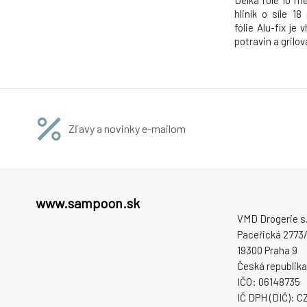
Délka role 10 me
hliník o síle 18
fólie Alu-fix je
potravin a grilov
Zľavy a novinky e-mailom
www.sampoon.sk
VMD Drogerie s.r
Paceřická 2773/
19300 Praha 9
Česká republika
IČO: 06148735
IČ DPH (DIČ): 