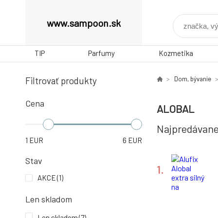
www.sampoon.sk
TIP
Parfumy
Kozmetika
Filtrovať produkty
Dom, bývanie
Cena
ALOBAL
Najpredávane
1
EUR
6
EUR
Stav
1.
AKCE
(1)
Len skladom
Len skladom
(7)