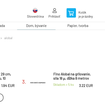
Košík
Slovenština
Prihlásiť
je prázdny
rada
Dom, bývanie
Papier, tvorba
alobal
a 29 cm,
Fino Alobal na grilovanie,
µ, 10
sila 18 μ, dĺžka 8 metrov
3.
Skladom > 5
ks
1.94 EUR
3.22 EUR
írka 29
viGO hliníková fólia extra
silná 15 μ, šírka 29 cm,