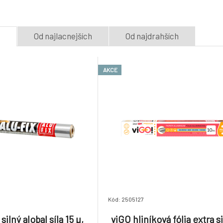
5.
20 m
Skladom > 5
ks
Skladom > 5
ks
3.22 EUR
e
Od najlacnejších
Od najdrahších
Alufix extra silný alobal
síla 15 µ, šířka 30 cm,
návin 10 m
Skladom > 5
ks
3.22 EUR
AKCE
Kód: 2505127
silný alobal síla 15 µ,
viGO hliníková fólia extra si