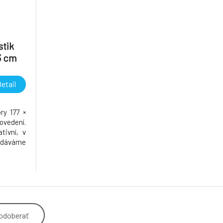
stik
,3 cm
etail
ry 177 ×
ovedení.
tivní, v
dodáváme
odoberať