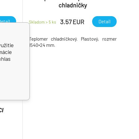
chladničky
3.57 EUR
etail
Detail
Skladom > 5
ks
Teplomer chladničkový. Plastový, rozmer
užitie
1540×24 mm.
mácie
úhlas