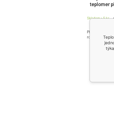
teplomer p
Skladom > 5
ks
Ploché okenný
Teplo
rozmery 140 × 2
jedn
týka