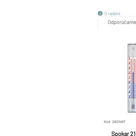
4.
O radení
Odporúčam
Kód: 2601467
Spokar 21