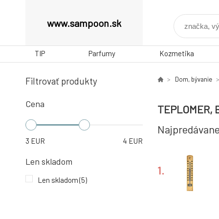
www.sampoon.sk
TIP
Parfumy
Kozmetika
Filtrovať produkty
Dom, bývanie
Cena
TEPLOMER, 
Najpredávane
3
EUR
4
EUR
Len skladom
1.
Len skladom
(5)