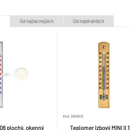
5.
Skladom > 5
ks
Skladom > 5
ks
3.1 EUR
e
Od najlacnejších
Od najdrahších
Kód: 2601512
06 plochý, okenný
Teplomer izbový MINI II 