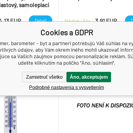
lastový, samolepiaci
4.13 EUR
3.91 EUR
Detail
D
Skladom > 5
ks
Cookies a GDPR
 teplomer, samolepiaci,
Izbový drevený lakovaný teplomer.
mer, barometer - byt a partneri potrebujú Váš súhlas na vy
5 mm, plastový.
otlivých údajov, aby Vám okrem iného mohli ukazovať infor
júce sa Vašich záujmov pomocou personalizácie reklám. S
udelíte kliknutím na políčko "Áno, súhlasím".
Zamietnuť všetko
Áno, akceptujem
Podrobné nastavenia s vysvetlením