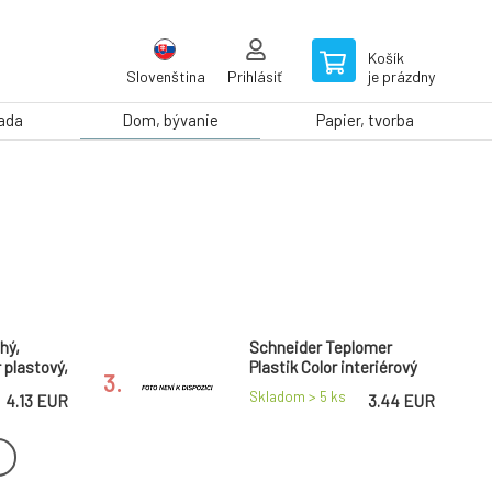
Košík
Slovenština
Prihlásiť
je prázdny
rada
Dom, bývanie
Papier, tvorba
hý,
Schneider Teplomer
 plastový,
Plastik Color interiérový
3.
17,8 x 3,3 cm rôzne farby 1
Skladom > 5
ks
4.13 EUR
3.44 EUR
kus
lomer do