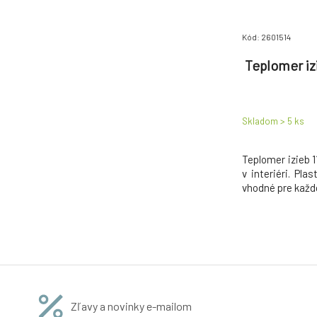
Kód: 2601514
Teplomer izie
Skladom > 5
ks
Teplomer izieb 1
v interiéri. Pla
vhodné pre každ
Zľavy a novinky e-mailom