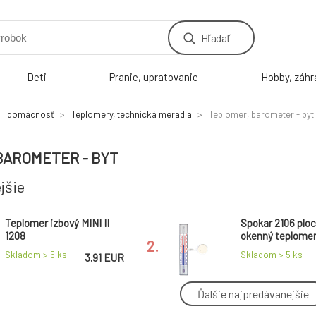
Hľadať
Deti
Pranie, upratovanie
Hobby, záh
domácnosť
Teplomery, technická meradla
Teplomer, barometer - byt
BAROMETER - BYT
jšie
Teplomer izbový MINI II
Spokar 2106 ploc
1208
okenný teplomer
2.
samolepiaci
Skladom > 5
ks
Skladom > 5
ks
3.91 EUR
Ďalšie najpredávanejšie
Teplomer izieb 1101 plast,
Spokar 5101 Tep
177 × 34 mm
chladničky