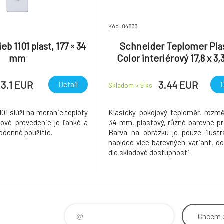
Kód: 84833
b 1101 plast, 177 × 34
Schneider Teplomer Pla
mm
Color interiérový 17,8 x 3
rôzne farby 1 kus
3.1 EUR
3.44 EUR
Detail
D
Skladom > 5
ks
101 slúži na meranie teploty
Klasický pokojový teploměr, rozmě
stové prevedenie je ľahké a
34 mm, plastový, různé barevné pr
odenné použitie.
Barva na obrázku je pouze ilustra
nabídce více barevných variant, 
dle skladové dostupnosti.
Chcem