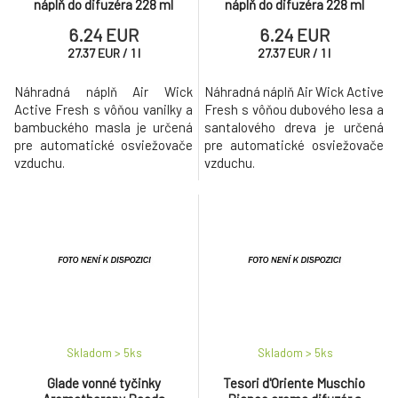
náplň do difuzéra 228 ml
náplň do difuzéra 228 ml
6.24 EUR
6.24 EUR
27.37
EUR
/
1
l
27.37
EUR
/
1
l
Náhradná náplň Air Wick
Náhradná náplň Air Wick Active
Active Fresh s vôňou vanilky a
Fresh s vôňou dubového lesa a
bambuckého masla je určená
santalového dreva je určená
pre automatické osviežovače
pre automatické osviežovače
vzduchu.
vzduchu.
Skladom > 5
ks
Skladom > 5
ks
Glade vonné tyčinky
Tesori d'Oriente Muschio