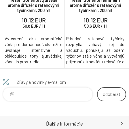
Tesori d'Oriente Ayurveda
Tesori d'Oriente Hammam
aroma difuzér s ratanovými
aroma difuzér s ratanovými
tyčinkami, 200 ml
tyčinkami, 200 ml
10.12 EUR
10.12 EUR
50.6
EUR
/
1
l
50.6
EUR
/
1
l
Vytvorené ako aromatická
Prírodné ratanové tyčinky
vôňa pre domácnosť, okamžite
rozptýlia voňavý olej do
uvoľňuje intenzívne a
vzduchu, ponúkajú až osem
obklopujúce tóny ájurvédskej
týždňov stálé vône a vytvárajú
vône do prostredia.
príjemnú atmosféru relaxácie a
pohody vo všetkých
priestoroch.
Zľavy a novinky e-mailom
odoberať
Ďalšie informácie