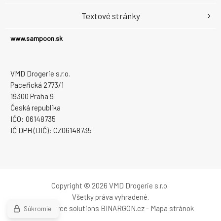
Textové stránky
www.sampoon.sk
VMD Drogerie s.r.o.
Paceřická 2773/1
19300 Praha 9
Česká republika
IČO: 06148735
IČ DPH (DIČ): CZ06148735
Copyright © 2026 VMD Drogerie s.r.o.
Všetky práva vyhradené.
Ecommerce solutions
BINARGON.cz
-
Mapa stránok
Súkromie