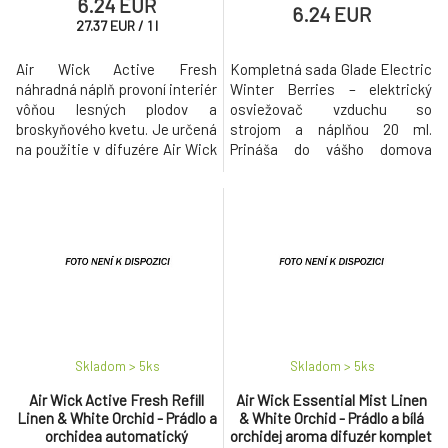
6.24 EUR
6.24 EUR
27.37
EUR
/
1
l
Air Wick Active Fresh
Kompletná sada Glade Electric
náhradná náplň provoní interiér
Winter Berries – elektrický
vôňou lesných plodov a
osviežovač vzduchu so
broskyňového kvetu. Je určená
strojom a náplňou 20 ml.
na použitie v difuzére Air Wick
Prináša do vášho domova
Active Fresh.
dlhotrvajúcu vôňu zimných
bobúľ a lesného ovocia.
Skladom > 5
ks
Skladom > 5
ks
Air Wick Active Fresh Refill
Air Wick Essential Mist Linen
Linen & White Orchid - Prádlo a
& White Orchid - Prádlo a bílá
orchidea automatický
orchidej aroma difuzér komplet