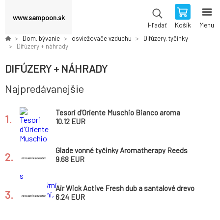
www.sampoon.sk
Košík
Menu
Hľadať
Dom, bývanie
osviežovače vzduchu
Difúzery, tyčinky
Difúzery + náhrady
DIFÚZERY + NÁHRADY
Najpredávanejšie
Tesori d'Oriente Muschio Bianco aroma
1.
difuzér s ratanovými tyčinkami, 200 ml
10.12 EUR
Glade vonné tyčinky Aromatherapy Reeds
2.
Refreshing Energy, 80 ml
9.68 EUR
Air Wick Active Fresh dub a santalové drevo
3.
náhradná náplň do difuzéra 228 ml
6.24 EUR