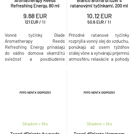
Aromatherapy Reeds
Bianco aroma difuzér s
Refreshing Energy, 80 ml
ratanovými tyčinkami, 200 ml
9.68 EUR
10.12 EUR
121
EUR
/
1
l
50.6
EUR
/
1
l
Vonné tyčinky Glade
Prírodné ratanové tyčinky
Aromatherapy Reeds
rozptýlia vonný olej do vzduchu,
Refreshing Energy prinášajú
ponúkajú až osem týždňov
do vášho domova okamžitú
stálej vône a vytvárajú príjemnú
sviežosť a povzbudenie
atmosféru relaxácie a pohody
zmyslov.
vo všetkých priestoroch.
Skladom > 5
ks
Skladom > 5
ks