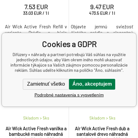
osvěžovač komplet 228 ml
20 ml
7.53 EUR
9.47 EUR
33.03
EUR
/
1
l
473.5
EUR
/
1
l
Air Wick Active Fresh Refill v
Objavte jemnú sviežosť
variante Prádlo a biela
čistého prádla a elegantnú
orchidea je automatický
vôňu kvetov s aroma
Cookies a GDPR
osviežovač vzduchu, ktorý
difuzérom Air Wick Essential
prináša do vášho domova
Mist Linen & White Orchid.
Difúzery + náhrady a partneri potrebujú Váš súhlas na využitie
sviežu vôňu čistého prádla s
jednotlivých údajov, aby Vám okrem iného mohli ukazovať
jemnými kvetinovými tónmi
informácie týkajúce sa Vašich záujmov pomocou personalizácie
bielej orchidey.
reklám. Súhlas udelíte kliknutím na políčko "Áno, súhlasím".
Zamietnuť všetko
Áno, akceptujem
Podrobné nastavenia s vysvetlením
Skladom > 5
ks
Skladom > 5
ks
Air Wick Active Fresh vanilka a
Air Wick Active Fresh dub a
bambucké maslo náhradná
santalové drevo náhradná