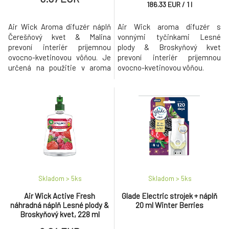
186.33
EUR
/
1
l
Air Wick Aroma difuzér náplň
Air Wick aroma difuzér s
Čerešňový kvet & Malina
vonnými tyčinkami Lesné
prevoní interiér príjemnou
plody & Broskyňový kvet
ovocno-kvetinovou vôňou. Je
prevoní interiér príjemnou
určená na použitie v aroma
ovocno-kvetinovou vôňou.
difuzéroch Air Wick.
Skladom > 5
ks
Skladom > 5
ks
Air Wick Active Fresh
Glade Electric strojek + náplň
náhradná náplň Lesné plody &
20 ml Winter Berries
Broskyňový kvet, 228 ml