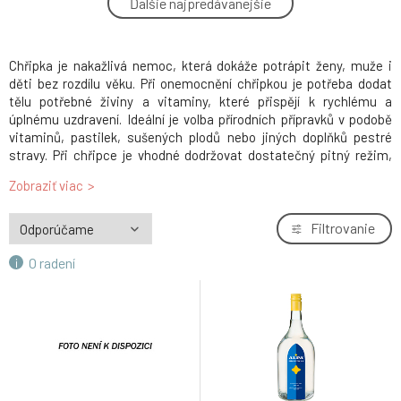
Ďalšie najpredávanejšie
4.
bylinami, 200 ml
3.44 EUR
Chřipka je nakažlivá nemoc, která dokáže potrápit ženy, muže i
děti bez rozdílu věku. Při onemocnění chřipkou je potřeba dodat
tělu potřebné živiny a vitaminy, které přispějí k rychlému a
úplnému uzdravení. Ideální je volba přírodních přípravků v podobě
vitaminů, pastilek, sušených plodů nebo jiných doplňků pestré
stravy. Při chřipce je vhodné dodržovat dostatečný pitný režim,
nejvhodnější jsou bylinkové nebo ovocné čaje, ovocné šťávy, sirupy
Zobraziť viac
nebo jiné nápoje s obsahem přírodních léčivých látek a vitaminů.
Dopřejte si rychlé uzdravení - vyzrajte na chřipku pomocí mocné
přírody!
Filtrovanie
Skutečná chřipka je doprovázena vysokou horečkou, bolestmi
O radení
hlavy, svalů a kloubů. Jsme unavení, malátní a trpíme
nechutenstvím. Akutní fáze zpravidla odezní po pěti až sedmi
dnech, asi v pětině případů však na ni může navázat bakteriální
infekce. Ta velmi často vede k zánětu průdušek.
Zkuste některý z těchto minerálů:
Beryl
,
Jantar
černý,
Fluorit
,
Jadeit
,
Měsíční kámen
,