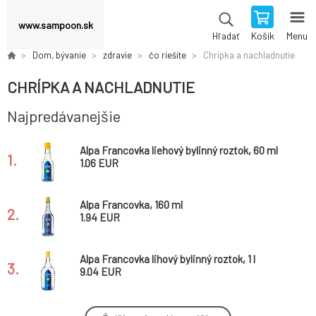
www.sampoon.sk
Košík
Menu
Hľadať
Dom, bývanie
zdravie
čo riešite
Chrípka a nachladnutie
CHRÍPKA A NACHLADNUTIE
Najpredávanejšie
Alpa Francovka liehový bylinný roztok, 60 ml
1.
1.06 EUR
Alpa Francovka, 160 ml
2.
1.94 EUR
Alpa Francovka lihový bylinný roztok, 1 l
3.
9.04 EUR
Herbavera Konopné psie sadlo s kafrom a