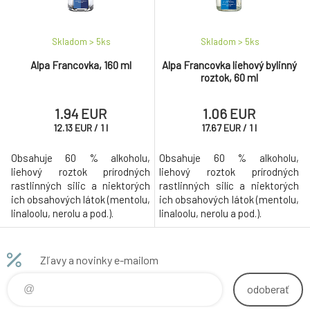
Skladom > 5
ks
Skladom > 5
ks
Alpa Francovka, 160 ml
Alpa Francovka liehový bylinný
roztok, 60 ml
1.94 EUR
1.06 EUR
12.13
EUR
/
1
l
17.67
EUR
/
1
l
Obsahuje 60 % alkoholu,
Obsahuje 60 % alkoholu,
liehový roztok prírodných
liehový roztok prírodných
rastlinných silic a niektorých
rastlinných silíc a niektorých
ich obsahových látok (mentolu,
ich obsahových látok (mentolu,
linaloolu, nerolu a pod.).
linaloolu, nerolu a pod.).
Zľavy a novinky e-mailom
odoberať