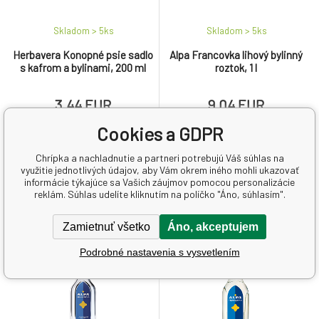
Smaragd
,
Topaz
,
Turmalín
zelený
Skladom > 5
ks
Skladom > 5
ks
Herbavera Konopné psie sadlo
Alpa Francovka lihový bylinný
s kafrom a bylinami, 200 ml
roztok, 1 l
3.44 EUR
9.04 EUR
17.2
EUR
/
1
l
9.04
EUR
/
1
l
Cookies a GDPR
Masážny krém s obsahom
Obsahuje 60 % alkoholu, lihový
Chrípka a nachladnutie a partneri potrebujú Váš súhlas na
vybraných bylín s výbornými
roztok prírodných rastlinných
využitie jednotlivých údajov, aby Vám okrem iného mohli ukazovať
účinkami na uvoľnenie
silíc a niektorých ich
informácie týkajúce sa Vašich záujmov pomocou personalizácie
organizmu. Jemná masáž na
obsahových látok (mentolu,
reklám. Súhlas udelíte kliknutím na políčko "Áno, súhlasím".
hrudníku a chrbte spríjemňuje
linaloolu, nerolu a pod.).
dýchanie pri nachladnutí, kašli
Zamietnuť všetko
Áno, akceptujem
a nádche.
Podrobné nastavenia s vysvetlením