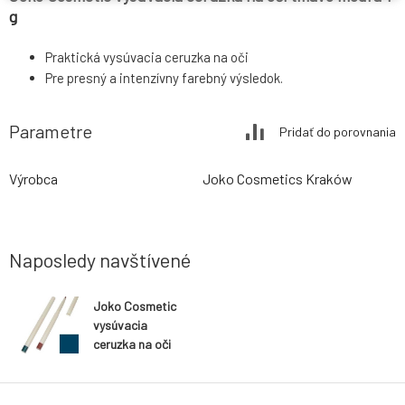
g
Praktická vysúvacia ceruzka na oči
Pre presný a intenzívny farebný výsledok.
Parametre
Pridať do porovnania
Výrobca
Joko Cosmetics Kraków
Naposledy navštívené
Joko Cosmetic
vysúvacia
ceruzka na oči
tmavo modrá 1
g