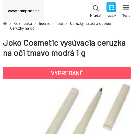
www.sampoon.sk
Košík
Menu
Hľadať
Kozmetika
líčenie
oči
Ceruzky na oči a obočie
Ceruzky na oči
Joko Cosmetic vysúvacia ceruzka
na oči tmavo modrá 1 g
VYPREDANÉ