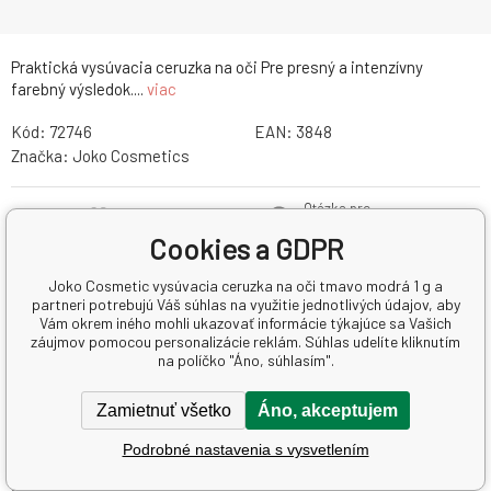
Praktická vysúvacia ceruzka na oči Pre presný a intenzívny
farebný výsledok....
viac
Kód:
72746
EAN:
3848
Značka:
Joko Cosmetics
Otázka pre
Pridať do obľúbených
predajcu
Cookies a GDPR
Stráženie
Pridať do porovnania
produktu
Joko Cosmetic vysúvacia ceruzka na oči tmavo modrá 1 g a
Zdieľať
partneri potrebujú Váš súhlas na využitie jednotlivých údajov, aby
Vám okrem iného mohli ukazovať informácie týkajúce sa Vašich
záujmov pomocou personalizácie reklám. Súhlas udelíte kliknutím
na políčko "Áno, súhlasím".
Zamietnuť všetko
Áno, akceptujem
Popis a parametre
Recenzia (0)
Podrobné nastavenia s vysvetlením
Joko Cosmetic vysúvacia ceruzka na oči tmavo modrá 1