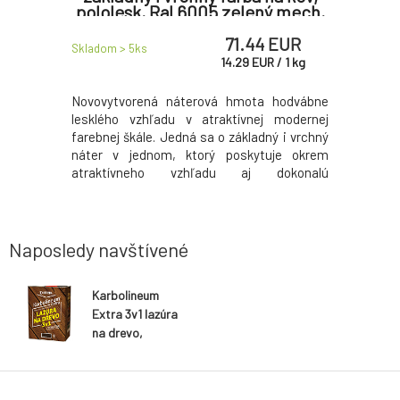
pololesk, Ral 6005 zelený mech,
5 kg
EUR
71.44 EUR
Skladom > 5
ks
Skladom > 
/
1
kg
14.29
EUR
/
1
kg
á hmota s
Novovytvorená náterová hmota hodvábne
Asfaltový 
ôsobí ako
lesklého vzhľadu v atraktívnej modernej
k ochran
úšťadlo a
farebnej škále. Jedná sa o základný i vrchný
automobi
ý náter v
náter v jednom, ktorý poskytuje okrem
korozív
atraktívneho vzhľadu aj dokonalú
posypovýc
antikoróznu ochranu.
Naposledy navštívené
Karbolineum
Extra 3v1 lazúra
na drevo,
orech, 8 kg