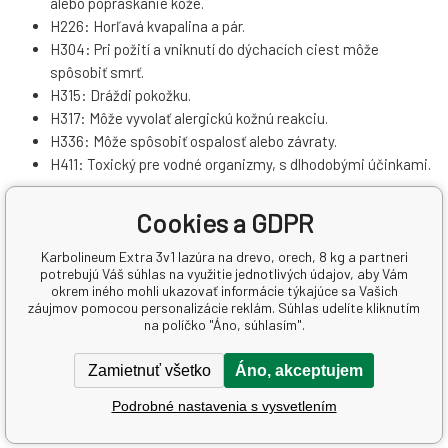
alebo popraskanie kože.
H226: Horľavá kvapalina a pár.
H304: Pri požití a vniknutí do dýchacích ciest môže
spôsobiť smrť.
H315: Dráždi pokožku.
H317: Môže vyvolať alergickú kožnú reakciu.
H336: Môže spôsobiť ospalosť alebo závraty.
H411: Toxický pre vodné organizmy, s dlhodobými účinkami.
Pokyny na bezpečné zaobchádzanie (P-vety)
Cookies a GDPR
P102: Uchovávajte mimo dosahu detí.
Karbolineum Extra 3v1 lazúra na drevo, orech, 8 kg a partneri
P210: Chráňte pred teplom, horúcimi povrchmi, iskrami,
potrebujú Váš súhlas na využitie jednotlivých údajov, aby Vám
okrem iného mohli ukazovať informácie týkajúce sa Vašich
otvoreným ohňom a inými zdrojmi zapálenia. Zákaz fajčenia.
záujmov pomocou personalizácie reklám. Súhlas udelíte kliknutím
P233: Uchovávajte obal tesne uzavretý.
na políčko "Áno, súhlasím".
P262: Zabraňte styku s očami, pokožkou alebo oblečením.
P264: Po manipulácii dôkladne umyte všetky zasiahnuté
Zamietnuť všetko
Áno, akceptujem
časti tela, napríklad ruky
Podrobné nastavenia s vysvetlením
P271: Používajte iba vonku alebo v dobre vetraných
priestoroch.