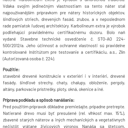
Vďaka svojim jedinečným vlastnostiam sa tento náter stal
najpoužívanějším prípravkom pre nátery historických objektov,
šindľových striech, drevených fasád, zrubov, a v neposlednom
rade pamiatok ľudovej architektúry. Karbolineum extra je výrobok
podliehajúci pravidelnému certifikačnému dozoru. Bolo naň
vydané Stavebne technické osvedčenie č. STO-AO 224-
500/2012/a. Jeho účinnosť a ochranné vlastnosti sú pravidelne
kontrolované Inštitútom pre testovanie a certifikáciu, a.s., Zlín
(Autorizovaná osoba č. 224).
Použitie:
stavebné drevené konštrukcie v exteriéri i v interiéri, drevené
fasády, šindľové strechy, chaty, chalupy, obloženie, pergoly,
altány, parkovacie prístrešky, ploty, okná, okenice a iné.
Príprava podkladu a spôsob nanášania:
Pred použitím prípravok dôkladne premiešajte, prípadne pretrepte.
Natierané drevo musí byť presušené (rel. vlhkosť max. 15%),
zbavené starých náterov a iných mechanických a vegetatívnych
nečistôt vrátane živicových výronov. Nanáša sa štetcom,