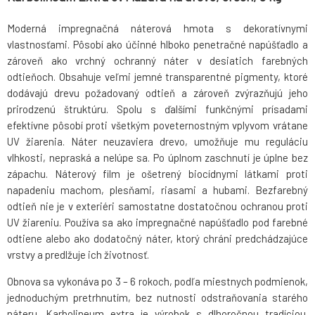
Moderná impregnačná náterová hmota s dekoratívnymi
vlastnosťami. Pôsobí ako účinné hlboko penetračné napúšťadlo a
zároveň ako vrchný ochranný náter v desiatich farebných
odtieňoch. Obsahuje veľmi jemné transparentné pigmenty, ktoré
dodávajú drevu požadovaný odtieň a zároveň zvýrazňujú jeho
prirodzenú štruktúru. Spolu s ďalšími funkčnými prísadami
efektívne pôsobí proti všetkým poveternostným vplyvom vrátane
UV žiarenia. Náter neuzaviera drevo, umožňuje mu reguláciu
vlhkosti, nepraská a nelúpe sa. Po úplnom zaschnutí je úplne bez
zápachu. Náterový film je ošetrený biocídnymi látkami proti
napadeniu machom, plesňami, riasami a hubami. Bezfarebný
odtieň nie je v exteriéri samostatne dostatočnou ochranou proti
UV žiareniu. Používa sa ako impregnačné napúšťadlo pod farebné
odtiene alebo ako dodatočný náter, ktorý chráni predchádzajúce
vrstvy a predlžuje ich životnosť.
Obnova sa vykonáva po 3 – 6 rokoch, podľa miestnych podmienok,
jednoduchým pretrhnutím, bez nutnosti odstraňovania starého
náteru. Karbolineum extra je výrobok s dlhoročnou tradíciou.