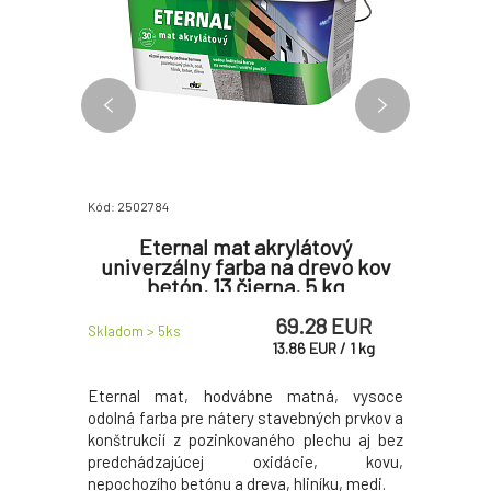
Kód: 2502784
Kód: 25039
d vodu,
Eternal mat akrylátový
Hostagr
 700 g
univerzálny farba na drevo kov
vrc
betón, 13 čierna, 5 kg
p
 EUR
69.28 EUR
Skladom > 5
ks
Skladom > 
R
/
1
kg
13.86
EUR
/
1
kg
u voči UV
Eternal mat, hodvábne matná, vysoce
Základná
odotesným
odolná farba pre nátery stavebných prvkov a
železo
 silážnych
konštrukcií z pozinkovaného plechu aj bez
jednovrs
 tiež pre
predchádzajúcej oxidácie, kovu,
oceľových
štrukcií a
nepochozího betónu a dreva, hliníku, medi.
mostov, 