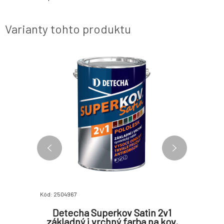
priamym p
Varianty tohto produktu
Kód: 2504967
Kód: 25027
zúra na
Detecha Superkov Satin 2v1
Tlumex
g
základný i vrchný farba na kov,
na auto