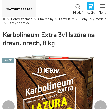
www.sampoon.sk
Košík
Menu
Hľadať
Hobby, záhrada
Stavebniny
Farby, laky
Farby, laky, moridlá
Farby na drevo
Karbolineum Extra 3v1 lazúra na
drevo, orech, 8 kg
AKCE