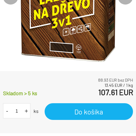
88.93
EUR bez DPH
13.45
EUR
/
1
kg
107.61
EUR
Skladom > 5
ks
-
+
Do košíka
ks