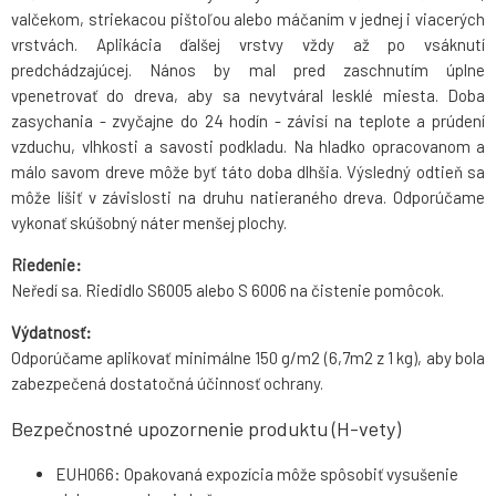
valčekom, striekacou pištoľou alebo máčaním v jednej i viacerých
vrstvách. Aplikácia ďalšej vrstvy vždy až po vsáknutí
predchádzajúcej. Nános by mal pred zaschnutím úplne
vpenetrovať do dreva, aby sa nevytváral lesklé miesta. Doba
zasychania - zvyčajne do 24 hodín - závisí na teplote a prúdení
vzduchu, vlhkosti a savosti podkladu. Na hladko opracovanom a
málo savom dreve môže byť táto doba dlhšia. Výsledný odtieň sa
môže líšiť v závislosti na druhu natieraného dreva. Odporúčame
vykonať skúšobný náter menšej plochy.
Riedenie:
Neředí sa. Riedidlo S6005 alebo S 6006 na čistenie pomôcok.
Výdatnosť:
Odporúčame aplikovať minimálne 150 g/m2 (6,7m2 z 1 kg), aby bola
zabezpečená dostatočná účinnosť ochrany.
Bezpečnostné upozornenie produktu (H-vety)
EUH066: Opakovaná expozícia môže spôsobiť vysušenie