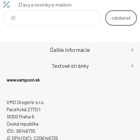
Zľavy a novinky e-mailom
odoberať
Ďalšie informácie
Textové stránky
www.sampoon.sk
VMD Drogerie s.r.o.
Paceřická 2773/1
19300 Praha 9
Česká republika
IČO: 06148735
IČ DPH (DIČ): CZ06148735