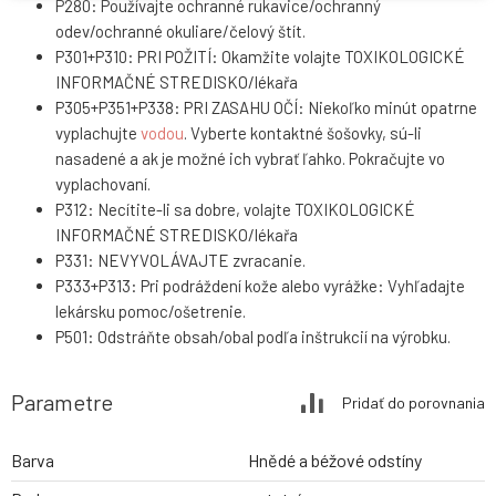
P280: Používajte ochranné rukavice/ochranný
odev/ochranné okuliare/čelový štít.
P301+P310: PRI POŽITÍ: Okamžite volajte TOXIKOLOGICKÉ
INFORMAČNÉ STREDISKO/lékařa
P305+P351+P338: PRI ZASAHU OČÍ: Niekoľko minút opatrne
vyplachujte
vodou
. Vyberte kontaktné šošovky, sú-li
nasadené a ak je možné ich vybrať ľahko. Pokračujte vo
vyplachovaní.
P312: Necítite-li sa dobre, volajte TOXIKOLOGICKÉ
INFORMAČNÉ STREDISKO/lékařa
P331: NEVYVOLÁVAJTE zvracanie.
P333+P313: Pri podráždení kože alebo vyrážke: Vyhľadajte
lekársku pomoc/ošetrenie.
P501: Odstráňte obsah/obal podľa inštrukcií na výrobku.
Parametre
Pridať do porovnania
Barva
Hnědé a béžové odstíny