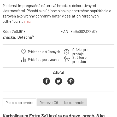
Moderná impregnačná náterová hmota s dekoratívnymi
vlastnosťami. Pôsobí ako účinné hlboko penetračné napúšťadlo a
zároveň ako vrchný ochranný náter v desiatich farebných
odtieňoch....
viac
Kód:
2503618
EAN:
8595002322707
Značka:
Detecha®
Otázka pre
Pridať do obľúbených
predajcu
Stráženie
Pridať do porovnania
produktu
Zdieľať
Popis a parametre
Recenzia (0)
Na stiahnutie
Karbolineum Extra 3v1 lazúra na drevo, orech, 8 kg