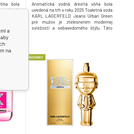
vôňa bola
Aromatická vodná drevitá vôňa bola
letná voda
uvedená na trh v roku 2025 Toaletná voda
an Green
KARL LAGERFELD Jeans Urban Green
modernej
pre mužov je ztelesnením modernej
ýlu. Táto
sviežosti a sebavedomého štýlu. Táto
 ml a
ompozícia
aromaticko-drevitá fougère kompozícia
 aby
 ktorá sa
zachytáva energiu generácie, ktorá sa
ich
driť svoju
nebojí vystúpiť z davu a vyjadriť svoju
ím na
nene a s
osobnosť odvážne, uvoľnene a s
NOVINKY
ľahkosťou. Vô