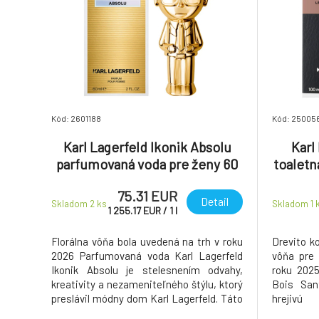
Kód: 2601188
Kód: 25005
Karl Lagerfeld Ikonik Absolu
Karl
parfumovaná voda pre ženy 60
toaletn
ml
75.31 EUR
Detail
Skladom 2
ks
Skladom 1
1 255.17
EUR
/
1
l
Florálna vôňa bola uvedená na trh v roku
Drevito k
2026 Parfumovaná voda Karl Lagerfeld
vôňa pre
Ikonik Absolu je stelesnením odvahy,
roku 2025
kreativity a nezameniteľného štýlu, ktorý
Bois Sant
preslávil módny dom Karl Lagerfeld. Táto
hrejivú
ikonická vôňa v sebe nesie podpis
santalov