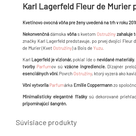
Karl Lagerfeld Fleur de Murier
Kvetinovo ovocná vôňa pre ženy uvedená na trh v roku 201
Nekonvenčná
dámska
vôňa
s kvetom
Ostružiny
zahaluje t
značky Karl Lagerfeld predstavuje, po prvej dvojici Fleur 
de Murier (Kvet
Ostružiny
) a Bois de
Yuzu
.
Karl
Lagerfeld je
vizionár,
pokiaľ ide o
nevídané
materiály.
tvorby
Parfum
ov sú
vzácne ingrediencie.
Dizajnér prelo
esenciálnych vôní.
Povrch
Ostružiny
, ktorý vyzerá ako kavi
V
ôni vytvorila
Parfum
árka
Emilie Coppermann
zo spoločno
Minimalisticky elegantné fľašky
sú dekorované priehľ
pripomínajúci šangrén.
Súvisiace produkty