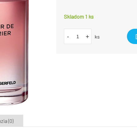
Skladom 1
ks
-
+
ks
ia (0)