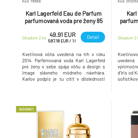
Kód: 78866
Kód: 25005
Karl Lagerfeld Eau de Parfum
Karl
parfumovaná voda pre ženy 85
parfum
ml
49.91 EUR
Detail
Skladom 2
ks
Skladom 2
587.18
EUR
/
1
l
Kvetinová vôňa uvedená na trh v roku
Kvetinov
2014. Parfémovaná voda Karl Lagerfeld
uvedená 
pre ženy v sebe spája vôňu a design s
výnimočnú
image slávneho módneho návrhára.
d'Iris od 
Karlov podpis je tu cítiť v dôslednosti
sofistiko
výberu kvalitných surovín, kontrastu
Tento ná
čiernej a bielej, elegancie a modernosti.
jemného 
Karl Lagerfeld je priekopníkom nového
jednej z
pohľadu na módu. Jeho dve nové vône
parfumérsk
NOVINKY