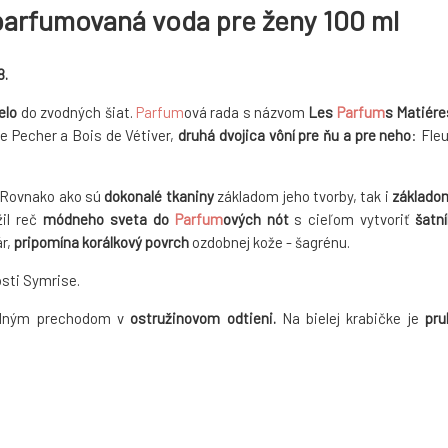
 parfumovaná voda pre ženy 100 ml
8.
elo
do zvodných šiat.
Parfum
ová rada s názvom
Les
Parfum
s Matiére
de Pecher a Bois de Vétiver,
druhá dvojica
vôní pre ňu a pre neho
: Fleu
Rovnako ako sú
dokonalé tkaniny
základom jeho tvorby, tak i
základo
žil reč
módneho sveta do
Parfum
ových nót
s cieľom vytvoriť
šatní
ár,
pripomína korálkový povrch
ozdobnej kože - šagrénu.
sti Symrise.
adným prechodom v
ostružinovom odtieni.
Na bielej krabičke je
pru