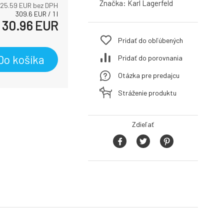
Značka:
Karl Lagerfeld
25.59
EUR bez DPH
309.6
EUR
/
1
l
30.96
EUR
Pridať do obľúbených
Do košíka
Pridať do porovnania
Otázka pre predajcu
Stráženie produktu
Zdieľať