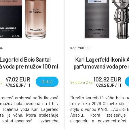
64
Kód: 2601185
 Lagerfeld Bois Santal
Karl Lagerfeld Ikonik 
á voda pre mužov 100 ml
parfumovaná voda pre
100 ml
47.02 EUR
102.92 EUR
Detail
ks
Skladom 2
ks
470.2
EUR
/
1
l
1 029.2
EUR
/
1
l
orenená ambrová sofistikovaná
Drevito-korenistá vôňa bola 
 mužov bola uvedená na trh v
trh v roku 2026 Objavte silu 
 Toaletná voda Karl Lagerfeld
štýlu s vôňou KARL LAGERFE
al je vôňa, ktorá stelesňuje
Absolu, ktorá ztelesňuje
 sofistikovanosť vzácneho
eleganciu a nezameniteľný 
ého dreva. Tento intenzívny,
moderného muža. Táto par