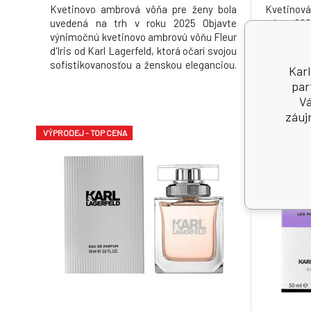
Kvetinovo ambrová vôňa pre ženy bola
Kvetinov
uvedená na trh v roku 2025 Objavte
roku 20
výnimočnú kvetinovo ambrovú vôňu Fleur
LAGERFEL
d'Iris od Karl Lagerfeld, ktorá očarí svojou
predstav
sofistikovanosťou a ženskou eleganciou.
ktorá d
Karl
Tento nádherný parfum vás zahalí do
súčasnej
par
jemného pudrového objatia kosatca,
ambrová 
Vá
jednej z najviac cenenej kvitiny v
ženy, kto
záuj
parfumérskom svete. Fleur d'Iris sa ot
odvážny 
VÝPRODEJ - TOP CENA
vyjadriť j