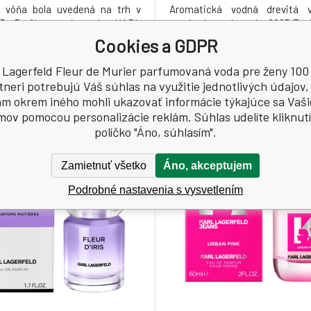
á vôňa bola uvedená na trh v
Aromatická vodná drevitá 
25 Parfémovaná voda KARL
uvedená na trh v roku 2025 Toa
D Jeans Urban Coral pre ženy
KARL LAGERFELD Jeans Urb
Cookies a GDPR
uje modernú, sebaistú vôňu,
pre mužov je ztelesnením 
okonale vystihuje energiu
sviežosti a sebevedomého št
 Lagerfeld Fleur de Murier parfumovaná voda pre ženy 100
 generácie. Táto kvetinovo
aromaticko-drevná fougère k
tneri potrebujú Váš súhlas na využitie jednotlivých údajov,
kompozícia je navrhnutá pre
zachytáva energiu generácie,
m okrem iného mohli ukazovať informácie týkajúce sa Vaš
ré milujú slobodu, hravosť a
nebojí vystúpiť z davu a vyja
mov pomocou personalizácie reklám. Súhlas udelíte kliknut
štýl, a chcú svoju osobnosť
osobnosť odvážne, uvoľ
políčko "Áno, súhlasím".
edinečným
ľahkosťou. Vôň
Zamietnuť všetko
Áno, akceptujem
Podrobné nastavenia s vysvetlením