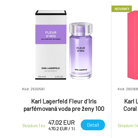
NOVINKY
Kód: 2500561
Kód: 260168
Karl Lagerfeld Fleur d´Iris
Karl 
parfémovaná voda pre ženy 100
Coral
ml
47.02 EUR
Detail
Skladom 1
ks
Skladom 1
470.2
EUR
/
1
l