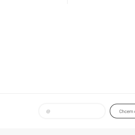
parfum je dokonalým spojením
voda je poctou kreativite
finovanosti, ktoré vyžarujú z
legendárneho návrhára Karla La
žky tejto bohatej kompozície. V
prináša kompozíciu, ktorá p
hranice be
Chcem