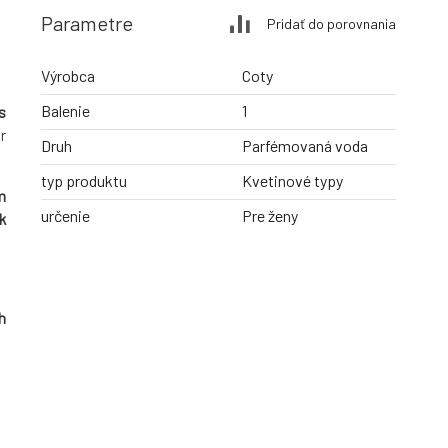
Parametre
Pridať do porovnania
Výrobca
Coty
Balenie
1
s
r
Druh
Parfémovaná voda
typ produktu
Kvetinové typy
m
určenie
Pre ženy
k
h