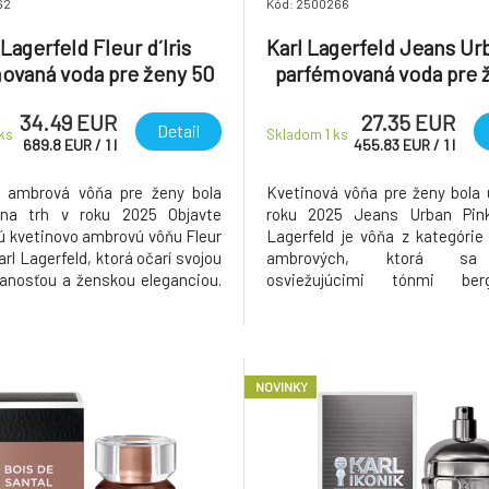
62
Kód: 2500266
 Lagerfeld Fleur d´Iris
Karl Lagerfeld Jeans Ur
ovaná voda pre ženy 50
parfémovaná voda pre 
ml
ml
34.49 EUR
27.35 EUR
Detail
ks
Skladom 1
ks
689.8
EUR
/
1
l
455.83
EUR
/
1
l
o ambrová vôňa pre ženy bola
Kvetinová vôňa pre ženy bola
na trh v roku 2025 Objavte
roku 2025 Jeans Urban Pin
 kvetinovo ambrovú vôňu Fleur
Lagerfeld je vôňa z kategórie
Karl Lagerfeld, ktorá očarí svojou
ambrových, ktorá sa
vanosťou a ženskou eleganciou.
osviežujúcimi tónmi berg
dherný parfum vás zahalí do
esencie. V jej srdci rozkvi
púdrového objatia kosatca,
turecká ruža, ktorá prináša
 najviac cenených kvetín v
jiskru a ženský pôvab. Záver tvo
om svete. Fleur d'Iris sa
a upokojujúce tóny bourbonske
NOVINKY
ktoré vô