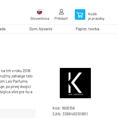
Košík
Slovenština
Prihlásiť
je prázdny
rada
Dom, bývanie
Papier, tvorba
a trh v roku 2018.
žiny zahaluje telo
zvom Les Parfums
e, po prvej dvojici
vojica vôní pre ňu a
Kód:
1806156
EAN:
3386460101851