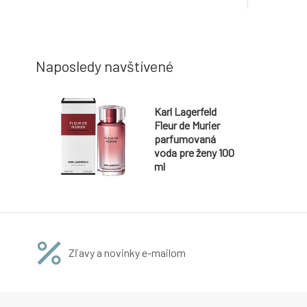
vizionára Karla Lagerfelda a premieňa ho
drevitý 
na moderný, zmyselný a návykový
sily a ra
parfumový zážitok. Je určená tým,
každej slo
Naposledy navštívené
Karl Lagerfeld
Fleur de Murier
parfumovaná
voda pre ženy 100
ml
Zľavy a novinky e-mailom