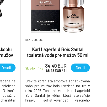
Kód: 2500565
Absolu
Karl Lagerfeld Bois Santal
 mužov
toaletná voda pre mužov 50 ml
34.49 EUR
Detail
Detail
Skladom 1
ks
68.98
EUR
/
1
l
uvedená na
Drevité korenistá ambrová sofistikovaná
ikonického
vôňa pre mužov bola uvedená na trh v
LD Ikonik
roku 2025 Toaletná voda Karl Lagerfeld
 odvážnu
Bois Santal je vôňa, ktorá stelesňuje
charakter
hrejivú sofistikovanosť vzácneho
fumovaná
santalového dreva. Tento intenzívny,