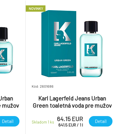
NOVINKY
Kód: 2601686
 Urban
Karl Lagerfeld Jeans Urban
e mužov
Green toaletná voda pre mužov
100 ml
64.15 EUR
Detail
Detail
Skladom 1
ks
641.5
EUR
/
1
l