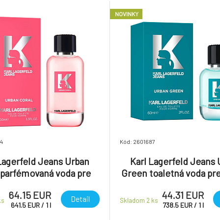
NOVINKY
4
Kód: 2601687
Lagerfeld Jeans Urban
Karl Lagerfeld Jeans
 parfémovaná voda pre
Green toaletná voda pr
ženy 100 ml
60 ml
64.15 EUR
44.31 EUR
Detail
ks
Skladom 2
ks
641.5
EUR
/
1
l
738.5
EUR
/
1
l