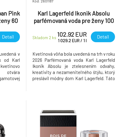
Kód: 2601187
ban Pink
Karl Lagerfeld Ikonik Absolu
ženy 60
parfémovaná voda pre ženy 100
ml
102.92 EUR
Detail
Detail
Skladom 2
ks
1 029.2
EUR
/
1
l
 uvedená v
Kvetinová vôňa bola uvedená na trh v roku
k od Karl
2026 Parfémovaná voda Karl Lagerfeld
 kvetinovo
Ikonik Absolu je ztelesnením odvahy,
 otvára
kreativity a nezameniteľného štýlu, ktorý
amotovej
preslávil módny dom Karl Lagerfeld. Táto
tá opojná
ikonická vôňa v sebe nesie podpis
 zmyselnú
vizionára Karla Lagerfelda a premieňa ho
ria hrejivé
na moderný, zmyselný a návykový
j vanilky,
parfumový zážitok. Je určená tým,