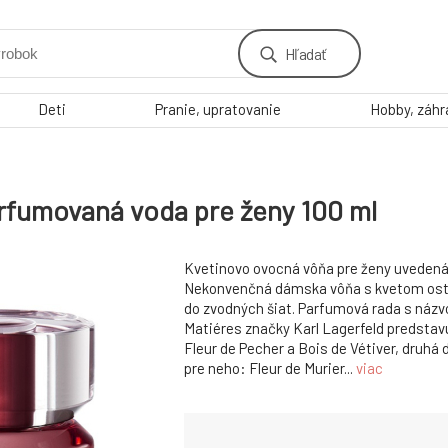
Hľadať
Deti
Pranie, upratovanie
Hobby, záh
arfumovaná voda pre ženy 100 ml
Kvetinovo ovocná vôňa pre ženy uvedená n
Nekonvenčná dámska vôňa s kvetom ostru
do zvodných šiat. Parfumová rada s ná
Matiéres značky Karl Lagerfeld predstavuj
Fleur de Pecher a Bois de Vétiver, druhá d
pre neho: Fleur de Murier...
viac