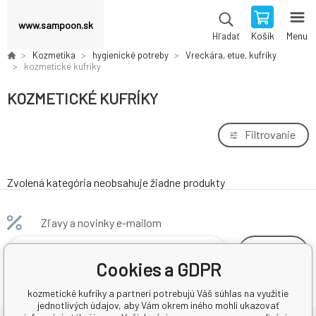
www.sampoon.sk
Košík
Menu
Hľadať
Kozmetika
hygienické potreby
Vreckára, etue, kufríky
kozmetické kufríky
KOZMETICKÉ KUFRÍKY
Filtrovanie
Zvolená kategória neobsahuje žiadne produkty
Zľavy a novinky e-mailom
odoberať
Cookies a GDPR
kozmetické kufríky a partneri potrebujú Váš súhlas na využitie
jednotlivých údajov, aby Vám okrem iného mohli ukazovať