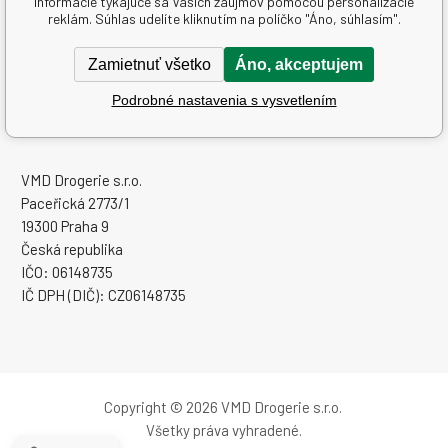
informácie týkajúce sa Vašich záujmov pomocou personalizácie
Ďalšie informácie
reklám. Súhlas udelíte kliknutím na políčko "Áno, súhlasím".
Textové stránky
Zamietnuť všetko
Áno, akceptujem
Podrobné nastavenia s vysvetlením
www.sampoon.sk
VMD Drogerie s.r.o.
Paceřická 2773/1
19300 Praha 9
Česká republika
IČO: 06148735
IČ DPH (DIČ): CZ06148735
Copyright © 2026 VMD Drogerie s.r.o.
Všetky práva vyhradené.