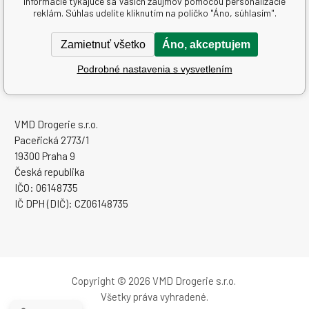
informácie týkajúce sa Vašich záujmov pomocou personalizácie
Ďalšie informácie
reklám. Súhlas udelíte kliknutím na políčko "Áno, súhlasím".
Textové stránky
Zamietnuť všetko
Áno, akceptujem
Podrobné nastavenia s vysvetlením
www.sampoon.sk
VMD Drogerie s.r.o.
Paceřická 2773/1
19300 Praha 9
Česká republika
IČO: 06148735
IČ DPH (DIČ): CZ06148735
Copyright © 2026 VMD Drogerie s.r.o.
Všetky práva vyhradené.