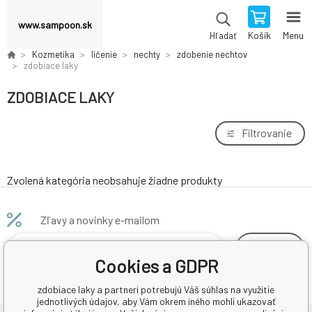
www.sampoon.sk
Košík
Menu
Hľadať
Kozmetika
líčenie
nechty
zdobenie nechtov
zdobiace laky
ZDOBIACE LAKY
Filtrovanie
Zvolená kategória neobsahuje žiadne produkty
Zľavy a novinky e-mailom
odoberať
Cookies a GDPR
zdobiace laky a partneri potrebujú Váš súhlas na využitie
jednotlivých údajov, aby Vám okrem iného mohli ukazovať