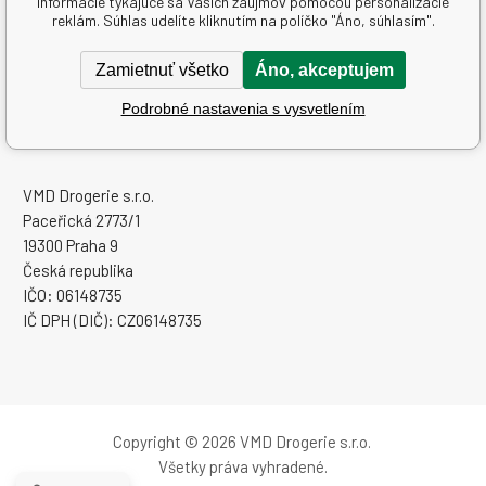
informácie týkajúce sa Vašich záujmov pomocou personalizácie
Ďalšie informácie
reklám. Súhlas udelíte kliknutím na políčko "Áno, súhlasím".
Textové stránky
Zamietnuť všetko
Áno, akceptujem
Podrobné nastavenia s vysvetlením
www.sampoon.sk
VMD Drogerie s.r.o.
Paceřická 2773/1
19300 Praha 9
Česká republika
IČO: 06148735
IČ DPH (DIČ): CZ06148735
Copyright © 2026 VMD Drogerie s.r.o.
Všetky práva vyhradené.