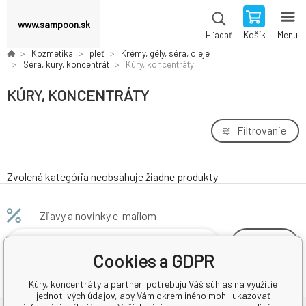
www.sampoon.sk
Košík
Menu
Hľadať
Kozmetika
pleť
Krémy, gély, séra, oleje
Séra, kúry, koncentrát
Kúry, koncentráty
KÚRY, KONCENTRÁTY
Filtrovanie
Zvolená kategória neobsahuje žiadne produkty
Zľavy a novinky e-mailom
odoberať
Cookies a GDPR
Kúry, koncentráty a partneri potrebujú Váš súhlas na využitie
jednotlivých údajov, aby Vám okrem iného mohli ukazovať