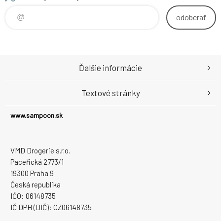
odoberať
Ďalšie informácie
Textové stránky
www.sampoon.sk
VMD Drogerie s.r.o.
Paceřická 2773/1
19300 Praha 9
Česká republika
IČO: 06148735
IČ DPH (DIČ): CZ06148735