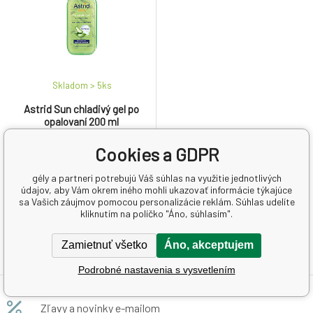
Skladom > 5
ks
Astrid Sun chladivý gel po
opalovaní 200 ml
Cookies a GDPR
7.32 EUR
36.6
EUR
/
1
l
gély a partneri potrebujú Váš súhlas na využitie jednotlivých
údajov, aby Vám okrem iného mohli ukazovať informácie týkajúce
sa Vašich záujmov pomocou personalizácie reklám. Súhlas udelíte
Chladivý gel Astrid Sun
kliknutím na políčko "Áno, súhlasím".
poskytuje okamžitú úľavu a
osvieženie pokožke po
opalovaní. Jeho ľahká, gélová
Zamietnuť všetko
Áno, akceptujem
textura sa rýchlo vstrebáva a
Podrobné nastavenia s vysvetlením
nezanecháva mastný film.
Zľavy a novinky e-mailom