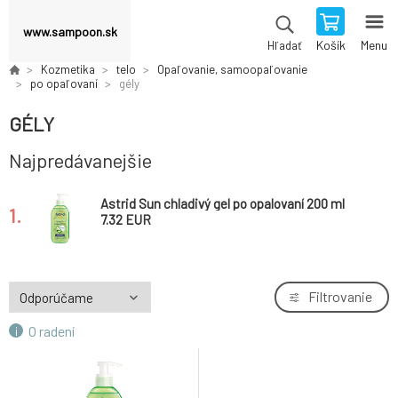
www.sampoon.sk
Košík
Menu
Hľadať
Kozmetika
telo
Opaľovanie, samoopaľovanie
po opaľovaní
gély
GÉLY
Najpredávanejšie
Astrid Sun chladivý gel po opalovaní 200 ml
1.
7.32 EUR
Filtrovanie
O radení