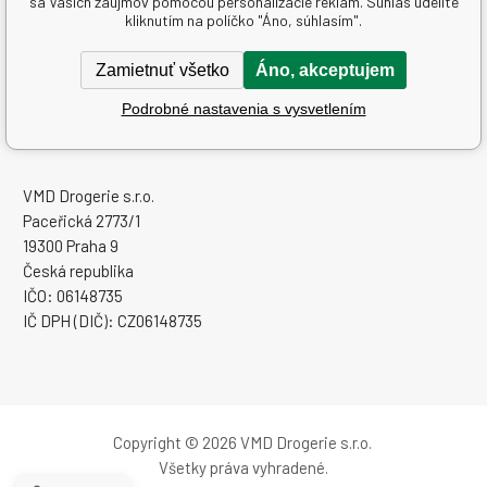
sa Vašich záujmov pomocou personalizácie reklám. Súhlas udelíte
Ďalšie informácie
kliknutím na políčko "Áno, súhlasím".
Textové stránky
Zamietnuť všetko
Áno, akceptujem
Podrobné nastavenia s vysvetlením
www.sampoon.sk
VMD Drogerie s.r.o.
Paceřická 2773/1
19300 Praha 9
Česká republika
IČO: 06148735
IČ DPH (DIČ): CZ06148735
Copyright © 2026 VMD Drogerie s.r.o.
Všetky práva vyhradené.