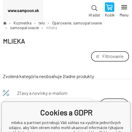
www.sampoon.sk
Košík
Menu
Hľadať
Kozmetika
telo
Opaľovanie, samoopaľovanie
samoopaľovacie
mlieka
MLIEKA
Filtrovanie
Zvolená kategória neobsahuje žiadne produkty
Zľavy a novinky e-mailom
odoberať
Cookies a GDPR
mlieka a partneri potrebujú Váš súhlas na využitie jednotlivých
údajov, aby Vám okrem iného mohli ukazovať informácie týkajúce