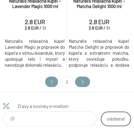
Naturalis relaxačná kúpeľ –
Naturalis relaxačná kúpeľ -
Lavender Magic 1000 ml
Matcha Delight 1000 ml
2.8 EUR
2.8 EUR
2.8
EUR
/
1
l
2.8
EUR
/
1
l
Naturalis relaxačná kúpeľ
Naturalis relaxačná kúpeľ
Lavender Magic je prípravok do
Matcha Delight je prípravok do
kúpeľa s vôňou levandule, ktorý
kúpeľa s extraktom matcha,
upokojuje telo i myseľ a
ktorý osviežuje pokožku,
navodzuje dokonalú relaxáciu.
podporuje relaxáciu a dodáva
pocit čistoty.
1
2
Zľavy a novinky e-mailom
odoberať