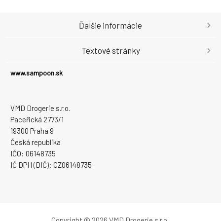
Ďalšie informácie
Textové stránky
www.sampoon.sk
VMD Drogerie s.r.o.
Paceřická 2773/1
19300 Praha 9
Česká republika
IČO: 06148735
IČ DPH (DIČ): CZ06148735
Copyright © 2026 VMD Drogerie s.r.o.