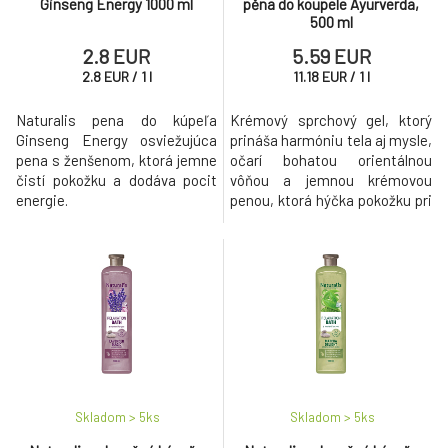
Ginseng Energy 1000 ml
pěna do koupele Ayurverda,
500 ml
2.8 EUR
5.59 EUR
2.8
EUR
/
1
l
11.18
EUR
/
1
l
Naturalis pena do kúpeľa
Krémový sprchový gel, ktorý
Ginseng Energy osviežujúca
prináša harmóniu tela aj mysle,
pena s ženšenom, ktorá jemne
očarí bohatou orientálnou
čistí pokožku a dodáva pocit
vôňou a jemnou krémovou
energie.
penou, ktorá hýčka pokožku pri
každom dotyku.
Skladom > 5
ks
Skladom > 5
ks