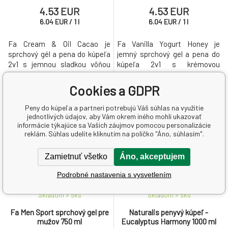
4.53 EUR
4.53 EUR
6.04
EUR
/
1
l
6.04
EUR
/
1
l
Fa Cream & Oil Cacao je
Fa Vanilla Yogurt Honey je
sprchový gél a pena do kúpeľa
jemný sprchový gel a pena do
2v1 s jemnou sladkou vôňou
kúpeľa 2v1 s krémovou
kakaového masla. Obsahuje
vanilkovou vôňou a tónmi
kokosový olej, ktorý pomáha
medu. Obsahuje probiotické
Cookies a GDPR
pokožku zjemniť a hydratovať.
zloženie a je určený na
každodenné použitie.
Peny do kúpeľa a partneri potrebujú Váš súhlas na využitie
jednotlivých údajov, aby Vám okrem iného mohli ukazovať
informácie týkajúce sa Vašich záujmov pomocou personalizácie
reklám. Súhlas udelíte kliknutím na políčko "Áno, súhlasím".
Zamietnuť všetko
Áno, akceptujem
Podrobné nastavenia s vysvetlením
Skladom > 5
ks
Skladom > 5
ks
Fa Men Sport sprchový gel pre
Naturalis penyvý kúpeľ -
mužov 750 ml
Eucalyptus Harmony 1000 ml