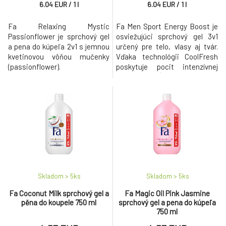
6.04
EUR
/
1
l
6.04
EUR
/
1
l
Fa Relaxing Mystic
Fa Men Sport Energy Boost je
Passionflower je sprchový gel
osviežujúci sprchový gel 3v1
a pena do kúpeľa 2v1 s jemnou
určený pre telo, vlasy aj tvár.
kvetinovou vôňou mučenky
Vďaka technológii CoolFresh
(passionflower).
poskytuje pocit intenzívnej
sviežosti a hĺbkového čistenia
po každom použití.
Skladom > 5
ks
Skladom > 5
ks
Fa Coconut Milk sprchový gel a
Fa Magic Oil Pink Jasmine
pěna do koupele 750 ml
sprchový gel a pena do kúpeľa
750 ml