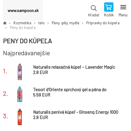
www.sampoon.sk
Košík
Menu
Hľadať
Kozmetika
telo
Peny, gély, mydlá
Prípravky do kúpeľa
Peny do kúpeľa
PENY DO KÚPEĽA
Najpredávanejšie
Naturalis relaxačná kúpeľ – Lavender Magic
1.
1000 ml
2.8 EUR
Tesori d'Oriente sprchový gel a pěna do
2.
koupele Ayurverda, 500 ml
5.59 EUR
Naturalis penivá kúpeľ - Ginseng Energy 1000
3.
ml
2.8 EUR