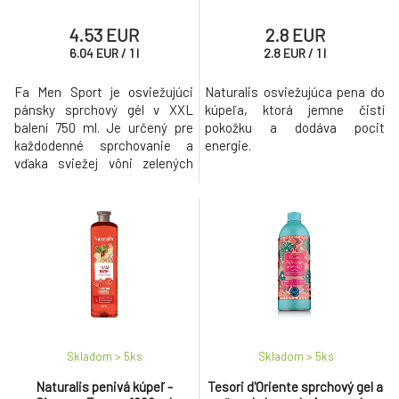
4.53 EUR
2.8 EUR
6.04
EUR
/
1
l
2.8
EUR
/
1
l
Fa Men Sport je osviežujúci
Naturalis osviežujúca pena do
pánsky sprchový gél v XXL
kúpeľa, ktorá jemne čistí
balení 750 ml. Je určený pre
pokožku a dodáva pocit
každodenné sprchovanie a
energie.
vďaka sviežej vôni zelených
citrusov dodáva pocit energie
a čistoty.
Skladom > 5
ks
Skladom > 5
ks
Naturalis penivá kúpeľ -
Tesori d'Oriente sprchový gel a