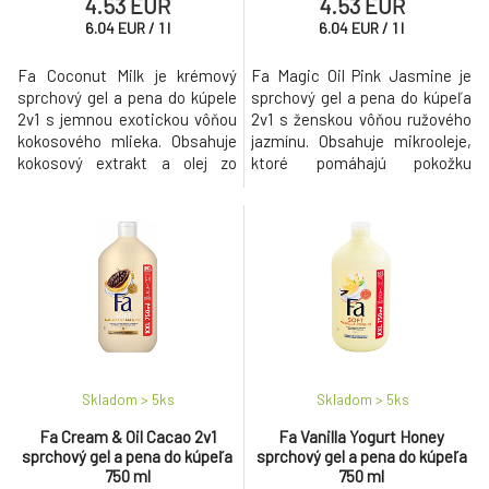
4.53 EUR
4.53 EUR
6.04
EUR
/
1
l
6.04
EUR
/
1
l
Fa Coconut Milk je krémový
Fa Magic Oil Pink Jasmine je
sprchový gel a pena do kúpele
sprchový gel a pena do kúpeľa
2v1 s jemnou exotickou vôňou
2v1 s ženskou vôňou ružového
kokosového mlieka. Obsahuje
jazmínu. Obsahuje mikrooleje,
kokosový extrakt a olej zo
ktoré pomáhajú pokožku
sladkých mandlí, ktoré
zjemniť a chrániť pred
pomáhajú pokožku vyživovať a
vysušovaním.
chrániť pred vysušovaním.
Skladom > 5
ks
Skladom > 5
ks
Fa Cream & Oil Cacao 2v1
Fa Vanilla Yogurt Honey
sprchový gel a pena do kúpeľa
sprchový gel a pena do kúpeľa
750 ml
750 ml