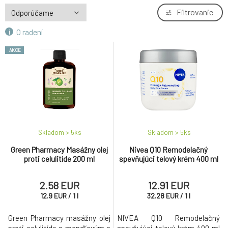
Filtrovanie
O radení
AKCE
Skladom > 5
ks
Skladom > 5
ks
Green Pharmacy Masážny olej
Nivea Q10 Remodelačný
proti celulitíde 200 ml
spevňujúci telový krém 400 ml
2.58 EUR
12.91 EUR
12.9
EUR
/
1
l
32.28
EUR
/
1
l
Green Pharmacy masážny olej
NIVEA Q10 Remodelačný