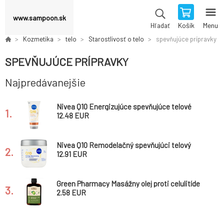
www.sampoon.sk
Košík
Menu
Hľadať
Kozmetika
telo
Starostlivosť o telo
spevňujúce prípravky
SPEVŇUJÚCE PRÍPRAVKY
Najpredávanejšie
Nivea Q10 Energizujúce spevňujúce telové
1.
sérum 200 ml
12.48 EUR
Nivea Q10 Remodelačný spevňujúci telový
2.
krém 400 ml
12.91 EUR
Green Pharmacy Masážny olej proti celulitíde
3.
200 ml
2.58 EUR