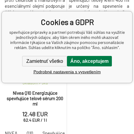
proti celulitíde s mandľovým a
spevňujúci telový krém 400 ml
esenciálnymi olejmi podporuje
je určený na spevnenie a
účinky masáže, stará sa o
regeneráciu pokožky najmä v
problematické partie a
problémových partiách ako
Cookies a GDPR
zanecháva pokožku hladkú a
bruško, zadoček alebo dekolt.
jemnú.
spevňujúce prípravky a partneri potrebujú Váš súhlas na využitie
jednotlivých údajov, aby Vám okrem iného mohli ukazovať
informácie týkajúce sa Vašich záujmov pomocou personalizácie
reklám. Súhlas udelíte kliknutím na políčko "Áno, súhlasím".
Zamietnuť všetko
Áno, akceptujem
Podrobné nastavenia s vysvetlením
Skladom > 5
ks
Nivea Q10 Energizujúce
spevňujúce telové sérum 200
ml
12.48 EUR
62.4
EUR
/
1
l
NIVEA Q10 Spevňujúce