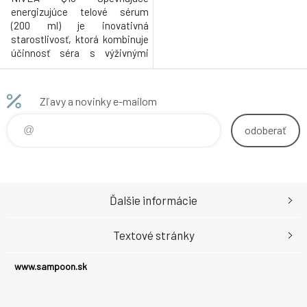
energizujúce telové sérum
(200 ml) je inovativná
starostlivosť, ktorá kombinuje
účinnosť séra s výživnými
vlastnosťami telového mlieka.
Zľavy a novinky e-mailom
odoberať
Ďalšie informácie
Textové stránky
www.sampoon.sk