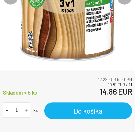
12.28
EUR bez DPH
19.81
EUR
/
1
l
14.86
EUR
Skladom > 5
ks
-
+
Do košíka
ks