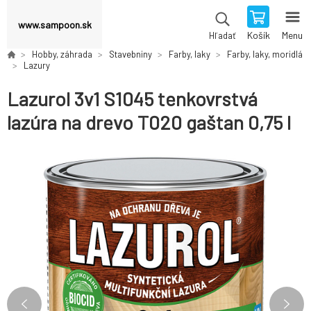
www.sampoon.sk
Košík
Menu
Hľadať
Hobby, záhrada
Stavebniny
Farby, laky
Farby, laky, moridlá
Lazury
Lazurol 3v1 S1045 tenkovrstvá
lazúra na drevo T020 gaštan 0,75 l