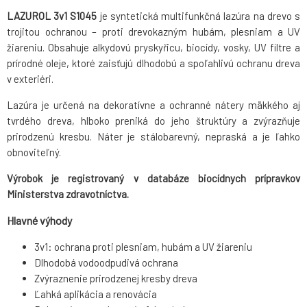
LAZUROL 3v1 S1045
je syntetická multifunkčná lazúra na drevo s
trojitou ochranou – proti drevokazným hubám, plesniam a UV
žiareniu. Obsahuje alkydovú pryskyřicu, biocídy, vosky, UV filtre a
prírodné oleje, ktoré zaisťujú dlhodobú a spoľahlivú ochranu dreva
v exteriéri.
Lazúra je určená na dekoratívne a ochranné nátery mäkkého aj
tvrdého dreva, hlboko preniká do jeho štruktúry a zvýrazňuje
prirodzenú kresbu. Náter je stálobarevný, nepraská a je ľahko
obnoviteľný.
Výrobok je registrovaný v databáze biocídnych prípravkov
Ministerstva zdravotníctva.
Hlavné výhody
3v1: ochrana proti plesniam, hubám a UV žiareniu
Dlhodobá vodoodpudivá ochrana
Zvýraznenie prirodzenej kresby dreva
Ľahká aplikácia a renovácia