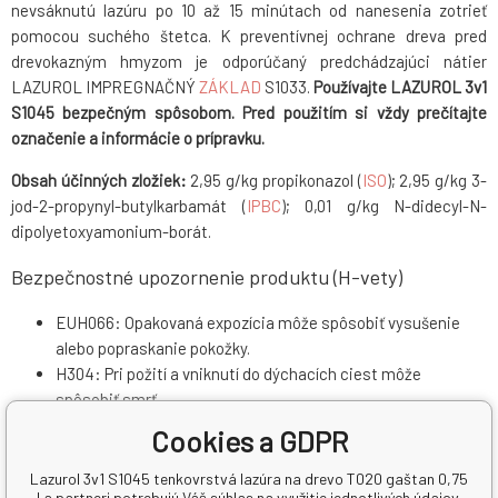
nevsáknutú lazúru po 10 až 15 minútach od nanesenia zotrieť
pomocou suchého štetca. K preventívnej ochrane dreva pred
drevokazným hmyzom je odporúčaný predchádzajúci nátier
LAZUROL IMPREGNAČNÝ
ZÁKLAD
S1033.
Používajte LAZUROL 3v1
S1045 bezpečným spôsobom. Pred použitím si vždy prečítajte
označenie a informácie o prípravku.
Obsah účinných zložiek:
2,95 g/kg propikonazol (
ISO
); 2,95 g/kg 3-
jod-2-propynyl-butylkarbamát (
IPBC
); 0,01 g/kg N-didecyl-N-
dipolyetoxyamonium-borát.
Bezpečnostné upozornenie produktu (H-vety)
EUH066: Opakovaná expozícia môže spôsobiť vysušenie
alebo popraskanie pokožky.
H304: Pri požití a vniknutí do dýchacích ciest môže
spôsobiť smrť.
H317: Môže vyvolať alergickú kožnú reakciu.
Cookies a GDPR
H412: Škodlivý pre vodné organizmy, s dlhodobými účinkami.
Lazurol 3v1 S1045 tenkovrstvá lazúra na drevo T020 gaštan 0,75
Pokyny pre bezpečné zaobchádzanie (P-vety)
l a partneri potrebujú Váš súhlas na využitie jednotlivých údajov,