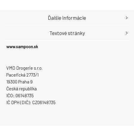
Ďalšie informácie
Textové stránky
www.sampoon.sk
VMD Drogerie s.r.o.
Paceřická 2773/1
19300 Praha 9
Česká republika
IČO: 06148735
IČ DPH (DIČ): CZ06148735