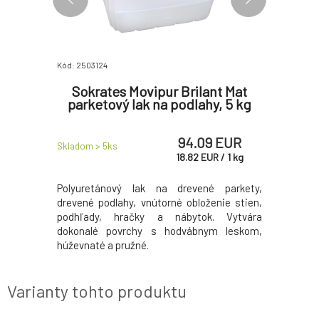
Kód: 2503124
Kód: 25028
ál lesk
Sokrates Movipur Brilant Mat
Laz
drevo,
parketový lak na podlahy, 5 kg
tenk
750 ml
 EUR
94.09 EUR
Skladom > 5
ks
Skladom > 
UR
/
1
l
18.82
EUR
/
1
kg
v, dreva a
Polyuretánový lak na drevené parkety,
Lazúra na 
kajšie aj
drevené podlahy, vnútorné obloženie stien,
k ochran
 kryvost,
podhľady, hračky a nábytok. Vytvára
dreva, 
nosť voči
dokonalé povrchy s hodvábnym leskom,
vplyvom, a
húževnaté a pružné.
Varianty tohto produktu