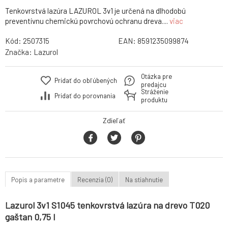
Tenkovrstvá lazúra LAZUROL 3v1 je určená na dlhodobú
preventívnu chemickú povrchovú ochranu dreva....
viac
Kód:
2507315
EAN:
8591235099874
Značka:
Lazurol
Otázka pre
Pridať do obľúbených
predajcu
Stráženie
Pridať do porovnania
produktu
Zdieľať
Popis a parametre
Recenzia (0)
Na stiahnutie
Lazurol 3v1 S1045 tenkovrstvá lazúra na drevo T020
gaštan 0,75 l