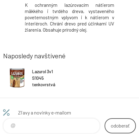
ľný lak na
K ochranným lazúrovacím nátierom
Určená k
 zhotovenie
mäkkého i tvrdého dreva, vystaveného
transpare
ovrchu pri
poveternostným vplyvom i k nátierom v
dreva v
 z tvrdého
interiéroch. Chráni drevo pred účinkami UV
vplyvom aj 
žiarenia. Obsahuje prírodný olej.
Naposledy navštívené
Lazurol 3v1
S1045
tenkovrstvá
lazúra na drevo
T020 gaštan
0,75 l
Zľavy a novinky e-mailom
odoberať