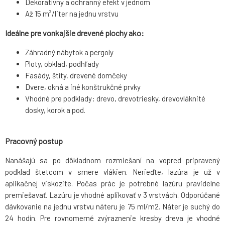
Dekoratívny a ochranný efekt v jednom
Až 15 m²/liter na jednu vrstvu
Ideálne pre vonkajšie drevené plochy ako:
Záhradný nábytok a pergoly
Ploty, obklad, podhľady
Fasády, štíty, drevené domčeky
Dvere, okná a iné konštrukčné prvky
Vhodné pre podklady: drevo, drevotriesky, drevovláknité
dosky, korok a pod.
Pracovný postup
Nanášajú sa po dôkladnom rozmiešaní na vopred pripravený
podklad štetcom v smere vlákien. Nerieďte, lazúra je už v
aplikačnej viskozite. Počas prác je potrebné lazúru pravidelne
premiešavať. Lazúru je vhodné aplikovať v 3 vrstvách. Odporúčané
dávkovanie na jednu vrstvu náteru je 75 ml/m2. Náter je suchý do
24 hodín. Pre rovnomerné zvýraznenie kresby dreva je vhodné