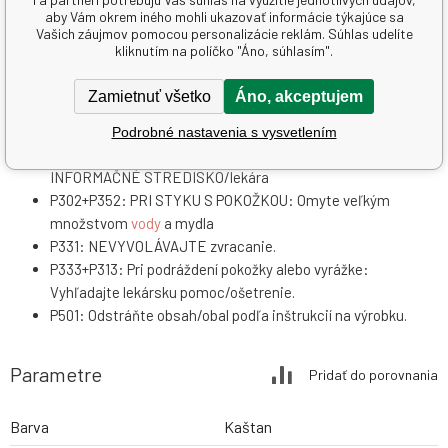
aby Vám okrem iného mohli ukazovať informácie týkajúce sa
Vašich záujmov pomocou personalizácie reklám. Súhlas udelíte
P101: Je-li nutná lekárska pomoc, majte po ruke obal alebo
kliknutím na políčko "Áno, súhlasím".
štítok výrobku.
P102: Uchovávajte mimo dosahu detí.
Zamietnuť všetko
Áno, akceptujem
P280: Používajte ochranné rukavice/ochranný
oděv/ochranné okuliare/tvárový štít.
Podrobné nastavenia s vysvetlením
P301+P310: PRI POŽITÍ: Okamžite volajte TOXIKOLOGICKÉ
INFORMAČNÉ STREDISKO/lekára
P302+P352: PRI STYKU S POKOŽKOU: Omyte veľkým
množstvom
vody
a mydla
P331: NEVYVOLÁVAJTE zvracanie.
P333+P313: Pri podráždení pokožky alebo vyrážke:
Vyhľadajte lekársku pomoc/ošetrenie.
P501: Odstráňte obsah/obal podľa inštrukcií na výrobku.
Parametre
Pridať do porovnania
Barva
Kaštan