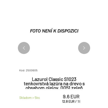
Kód: 2500605
Kód: 250303
olomat
Lazurol Classic S1023
Lazuro
600 g
tenkovrstvá lazúra na drevo s
lazura
obsahom olejov, 0051 zeleň
jedle, 750 l
 EUR
9.6 EUR
Skladom > 5
ks
Skladom > 
R
/
1
kg
12.8
EUR
/
1
l