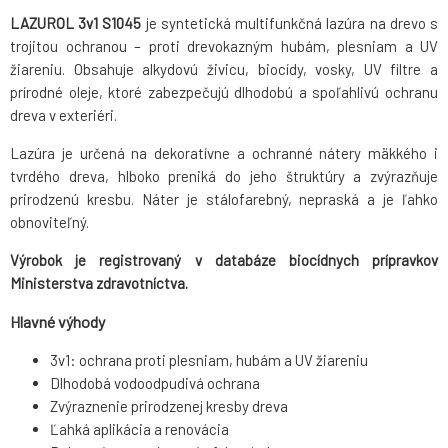
LAZUROL 3v1 S1045
je syntetická multifunkčná lazúra na drevo s
trojitou ochranou – proti drevokazným hubám, plesniam a UV
žiareniu. Obsahuje alkydovú živicu, biocídy, vosky, UV filtre a
prírodné oleje, ktoré zabezpečujú dlhodobú a spoľahlivú ochranu
dreva v exteriéri.
Lazúra je určená na dekoratívne a ochranné nátery mäkkého i
tvrdého dreva, hlboko preniká do jeho štruktúry a zvýrazňuje
prirodzenú kresbu. Náter je stálofarebný, nepraská a je ľahko
obnoviteľný.
Výrobok je registrovaný v databáze biocídnych prípravkov
Ministerstva zdravotníctva.
Hlavné výhody
3v1: ochrana proti plesniam, hubám a UV žiareniu
Dlhodobá vodoodpudivá ochrana
Zvýraznenie prirodzenej kresby dreva
Ľahká aplikácia a renovácia