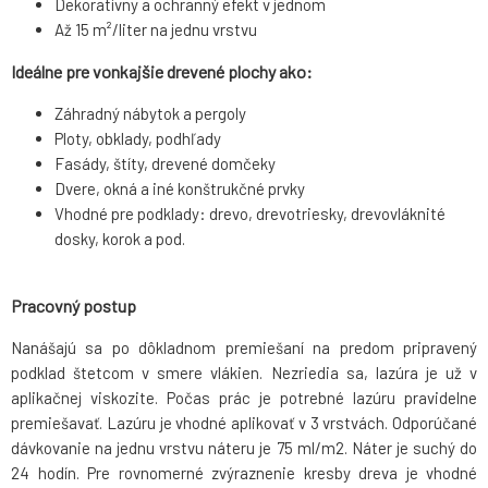
Dekoratívny a ochranný efekt v jednom
Až 15 m²/liter na jednu vrstvu
Ideálne pre vonkajšie drevené plochy ako:
Záhradný nábytok a pergoly
Ploty, obklady, podhľady
Fasády, štíty, drevené domčeky
Dvere, okná a iné konštrukčné prvky
Vhodné pre podklady: drevo, drevotriesky, drevovláknité
dosky, korok a pod.
Pracovný postup
Nanášajú sa po dôkladnom premiešaní na predom pripravený
podklad štetcom v smere vlákien. Nezriedia sa, lazúra je už v
aplikačnej viskozite. Počas prác je potrebné lazúru pravidelne
premiešavať. Lazúru je vhodné aplikovať v 3 vrstvách. Odporúčané
dávkovanie na jednu vrstvu náteru je 75 ml/m2. Náter je suchý do
24 hodín. Pre rovnomerné zvýraznenie kresby dreva je vhodné