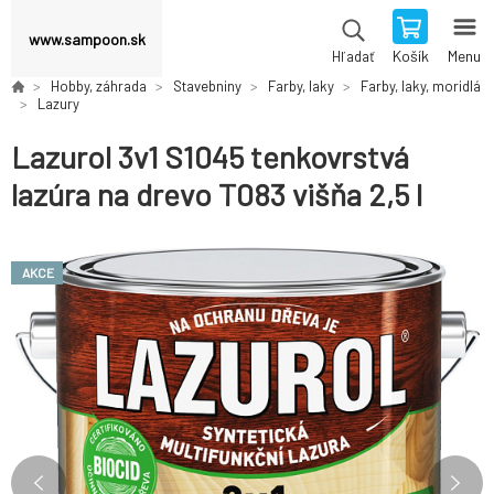
www.sampoon.sk
Košík
Menu
Hľadať
Hobby, záhrada
Stavebniny
Farby, laky
Farby, laky, moridlá
Lazury
Lazurol 3v1 S1045 tenkovrstvá
lazúra na drevo T083 višňa 2,5 l
AKCE