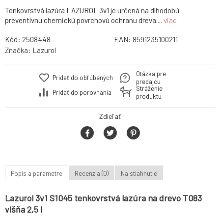
Tenkovrstvá lazúra LAZUROL 3v1 je určená na dlhodobú
preventívnu chemickú povrchovú ochranu dreva....
viac
Kód:
2508448
EAN:
8591235100211
Značka:
Lazurol
Otázka pre
Pridať do obľúbených
predajcu
Stráženie
Pridať do porovnania
produktu
Zdieľať
Popis a parametre
Recenzia (0)
Na stiahnutie
Lazurol 3v1 S1045 tenkovrstvá lazúra na drevo T083
višňa 2,5 l