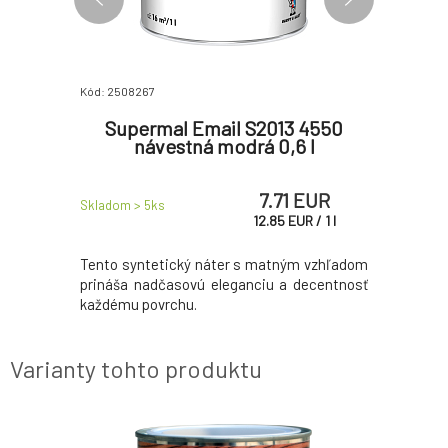
Kód: 2508267
Kód: 25032
23
Supermal Email S2013 4550
Laz
revo s
návestná modrá 0,6 l
tenk
ak, 9 l
 EUR
7.71 EUR
Skladom > 5
ks
Skladom > 
UR
/
1
l
12.85
EUR
/
1
l
om mäkkého
Tento syntetický náter s matným vzhľadom
Lazúra na 
aveného
prináša nadčasovú eleganciu a decentnosť
k ochran
náterom v
každému povrchu.
dreva, 
činkami UV
vplyvom, a
Varianty tohto produktu