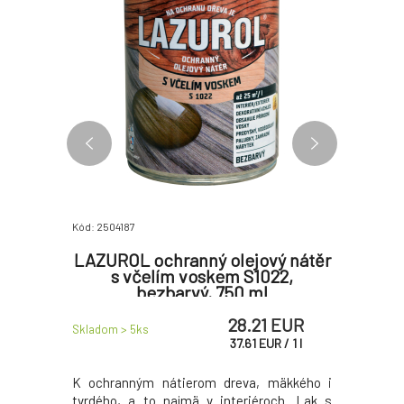
Kód: 2504187
Kód: 25042
lo,
LAZUROL ochranný olejový nátěr
Lazuro
s včelím voskem S1022,
bezbarvý, 750 ml
 EUR
28.21 EUR
Skladom > 5
ks
Skladom > 
UR
/
1
l
37.61
EUR
/
1
l
 farebný
K ochranným nátierom dreva, mäkkého i
Lazurol 
 určené na
tvrdého, a to najmä v interiéroch. Lak s
koncentrá