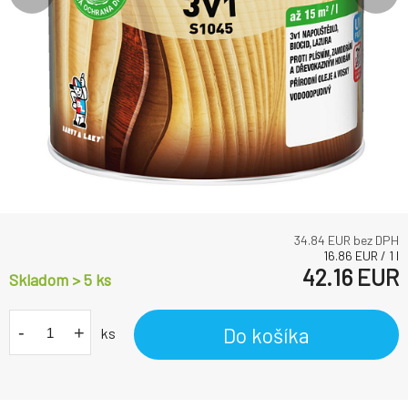
34.84
EUR bez DPH
16.86
EUR
/
1
l
42.16
EUR
Skladom > 5
ks
-
+
Do košíka
ks