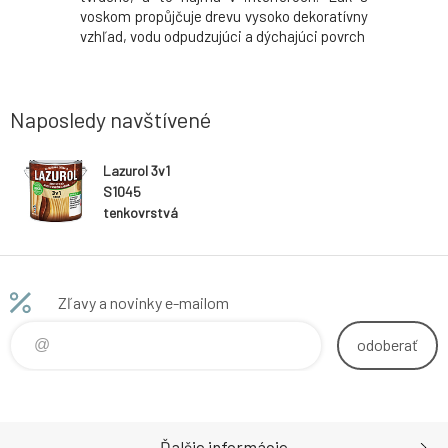
oréznych
voskom propůjčuje drevu vysoko dekoratívny
morenie 
). Zvyšuje
vzhľad, vodu odpudzujúci a dýchajúci povrch
materiálo
 podkladu.
štruktúru 
Naposledy navštívené
Lazurol 3v1
S1045
tenkovrstvá
lazúra na drevo
T083 višňa 2,5 l
Zľavy a novinky e-mailom
odoberať
Ďalšie informácie