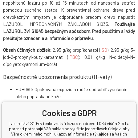
nepohltenú lazúru po 10 až 15 minútach od nanesenia setrieť
pomocou suchého štetca. K preventívnej ochrane dreva pred
drevokazným hmyzom je odporúčané predom drevo napustiť
LAZUROL IMPREGNAČNÝM ZÁKLADOM S1033.
Používajte
LAZUROL 3v1 S1045 bezpečným spôsobom. Pred použitím si vždy
prečítajte označenie a informácie o prípravku.
Obsah účinných zložiek:
2,95 g/kg propikonazol (
ISO
); 2,95 g/kg 3-
jod-2-propynyl-butylkarbamát (
IPBC
); 0,01 g/kg N-didecyl-N-
dipolyetoxyamonium-borát.
Bezpečnostné upozornenia produktu (H-vety)
EUH066: Opakovaná expozícia môže spôsobiť vysušenie
alebo popraskané kože.
H304: Pri požití a vniknutí do dýchacích ciest môže
spôsobiť smrť.
Cookies a GDPR
H317: Môže vyvolať alergickú kožnú reakciu.
Lazurol 3v1 S1045 tenkovrstvá lazúra na drevo T083 višňa 2,5 l a
H412: Škodlivý pre vodné organizmy, s dlhodobými účinkami.
partneri potrebujú Váš súhlas na využitie jednotlivých údajov, aby
Vám okrem iného mohli ukazovať informácie týkajúce sa Vašich
Pokyny pre bezpečné zaobchádzanie (P-vety)