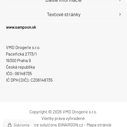
Textové stránky
www.sampoon.sk
VMD Drogerie s.r.o.
Paceřická 2773/1
19300 Praha 9
Česká republika
IČO: 06148735
IČ DPH (DIČ): CZ06148735
Copyright © 2026 VMD Drogerie s.r.o.
Všetky práva vyhradené.
Ecommerce solutions
BINARGON.cz
-
Mapa stránok
Súkromie