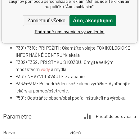
záujmov pomocou personalizácie reklám. Súhlas udelíte kliknutím
na políčko "Áno, súhlasím".
P101: Je-li nutná lekárska pomoc, majte po ruke obal alebo
štítok výrobku.
Zamietnuť všetko
Áno, akceptujem
P102: Uchovávajte mimo dosahu detí.
Podrobné nastavenia s vysvetlením
P280: Používajte ochranné rukavice/ochranný
odev/ochranné okuliare/tvárový štít.
P301+P310: PRI POŽITÍ: Okamžite volajte TOXIKOLÓGICKÉ
INFORMAČNÉ CENTRUM/lékařa
P302+P352: PRI STYKU S KOŽOU: Omyjte veľkým
množstvom
vody
a mydla
P331: NEVYVOLÁVAJTE zvracanie.
P333+P313: Pri podráždení kože alebo vyrážke: Vyhľadajte
lekársku pomoc/ošetrenie.
P501: Odstráňte obsah/obal podľa inštrukcií na výrobku.
Parametre
Pridať do porovnania
Barva
višeň