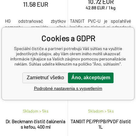
10.72 EUR
11.58 EUR
42.88
EUR
/
1
kg
HG odstraňovač zbytkov
TANGIT PVC-U je spoľahlivé
cementu rozpúšťa silné
lepidlo na tlakové aj odpadové
povlaky cementu a zbytky
PVC potrubia, ktoré zaisťuje
Cookies a GDPR
malty. Nerozpúšťa cement vo
pevné a tesné spoje podľa
škárach, ktoré naopak
európskych noriem.
Speciální čističe a partneri potrebujú Váš súhlas na využitie
zpevňuje. Prípravok je vhodný
jednotlivých údajov, aby Vám okrem iného mohli ukazovať
predovšetkým pre pórovité a
informácie týkajúce sa Vašich záujmov pomocou personalizácie
AKCE
nie zdrsnené podlahy a steny.
reklám. Súhlas udelíte kliknutím na políčko "Áno, súhlasím".
Zamietnuť všetko
Áno, akceptujem
Podrobné nastavenia s vysvetlením
Skladom > 5
ks
Skladom > 5
ks
Dr. Beckmann čistič čalúnenia
TANGIT PE/PP/PB/PVDF čistič
s kefou, 400 ml
1L