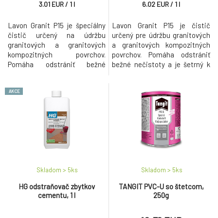
3.01
EUR
/
1
l
6.02
EUR
/
1
l
Lavon Granit P15 je špeciálny
Lavon Granit P15 je čistič
čistič určený na údržbu
určený pre údržbu granitových
granitových a granitových
a granitových kompozitných
kompozitných povrchov.
povrchov. Pomáha odstrániť
Pomáha odstrániť bežné
bežné nečistoty a je šetrný k
nečistoty bez poškodenia
materiálu.
materiálu.
AKCE
Skladom > 5
ks
Skladom > 5
ks
HG odstraňovač zbytkov
TANGIT PVC-U so štetcom,
cementu, 1 l
250g