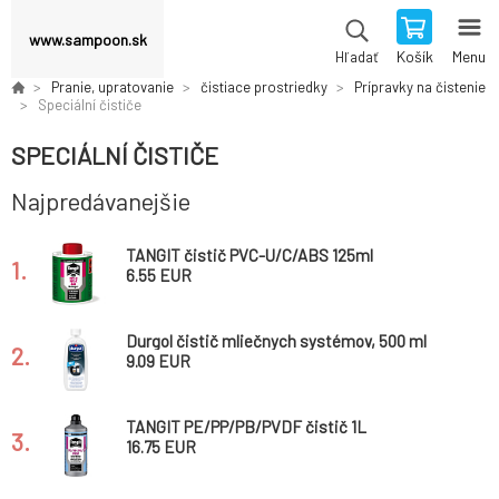
www.sampoon.sk
Košík
Menu
Hľadať
Pranie, upratovanie
čistiace prostriedky
Prípravky na čistenie
Speciální čističe
SPECIÁLNÍ ČISTIČE
Najpredávanejšie
TANGIT čistič PVC-U/C/ABS 125ml
1.
6.55 EUR
Durgol čistič mliečnych systémov, 500 ml
2.
9.09 EUR
TANGIT PE/PP/PB/PVDF čistič 1L
3.
16.75 EUR