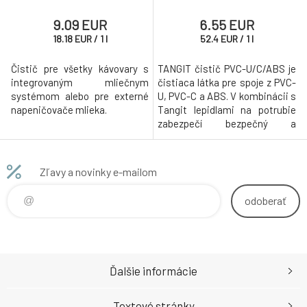
9.09 EUR
6.55 EUR
18.18
EUR
/
1
l
52.4
EUR
/
1
l
Čistič pre všetky kávovary s
TANGIT čistič PVC-U/C/ABS je
integrovaným mliečnym
čistiaca látka pre spoje z PVC-
systémom alebo pre externé
U, PVC-C a ABS. V kombinácii s
napeničovače mlieka.
Tangit lepidlami na potrubie
zabezpečí bezpečný a
spoľahlivý spoj.
Zľavy a novinky e-mailom
odoberať
Ďalšie informácie
Textové stránky