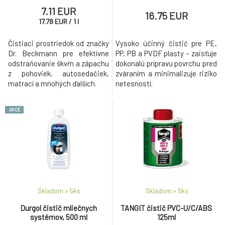
7.11 EUR
16.75 EUR
17.78
EUR
/
1
l
Čistiaci prostriedok od značky
Vysoko účinný čistič pre PE,
Dr. Beckmann pre efektívne
PP, PB a PVDF plasty – zaisťuje
odstraňovanie škvŕn a zápachu
dokonalú prípravu povrchu pred
z pohoviek, autosedačiek,
zváraním a minimalizuje riziko
matrací a mnohých ďalších.
netesností.
AKCE
Skladom > 5
ks
Skladom > 5
ks
Durgol čistič mliečnych
TANGIT čistič PVC-U/C/ABS
systémov, 500 ml
125ml