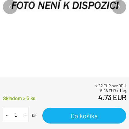
4.22
EUR bez DPH
6.96
EUR
/
1
kg
4.73
EUR
Skladom > 5
ks
-
+
Do košíka
ks