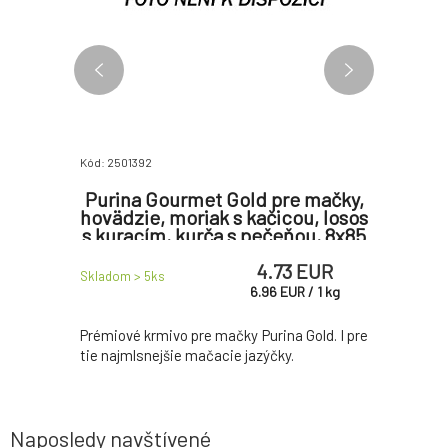
Kód: 2501392
Kód: 250139
 mačky,
Purina Gourmet Gold pre mačky,
Purina
álik s
hovädzie, moriak s kačicou, losos
hoväd
átom,
s kuracím, kurča s pečeňou, 8x85
peče
x85 g
g
kači
 EUR
4.73 EUR
Skladom > 5
ks
Skladom > 
R
/
1
kg
6.96
EUR
/
1
kg
a Gold. Aj
Prémiové krmivo pre mačky Purina Gold. I pre
Prémiové 
ky.
tie najmlsnejšie mačacie jazýčky.
pre tie na
Naposledy navštívené