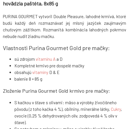
hovädzia paštéta, 8x85 g
PURINA GOURMET vytvoril Double Pleasure, lahodné krmivá, ktoré
budú každý deň rozmaznávať jej mlsný jazýček zaujímavým
chuťovým zážitkom. Rozmanitá kombinácia lahodných pokrmov
nebude nudiť žiadnu mačku.
Vlastnosti Purina Gourmet Gold pre mačky:
sú zdrojom
vitamínu A
a D
Kompletné krmivo pre dospelé mačky
obsahujú
vitamíny
D & E
balenie 8 × 85 g
Zloženie Purina Gourmet Gold krmivo pre mačky:
S kačkou v šťave s olivami: mäso a výrobky živočíšneho
pôvodu (z toho kačka 4 %), obilniny, minerálne látky,
Cukry
,
ovocie (0,25 % dehydrovaných olív, zodpovedá 4 % olív v
šťave).