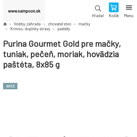
www.sampoon.sk
Košík
Menu
Hľadať
Hobby, záhrada
chovateľstvo
mačky
Krmivo, doplnky stravy
paštéty
Purina Gourmet Gold pre mačky,
tuniak, pečeň, moriak, hovädzia
paštéta, 8x85 g
AKCE