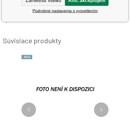
Zamietnuť všetko
Áno, akceptujem
Druh
ostatní
Podrobné nastavenia s vysvetlením
Výrobca
Nestlé SA
Súvisiace produkty
AKCE
AKCE