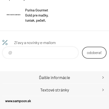
Purina Gourmet
Gold pre mačky,
tuniak, pečeň,
moriak,
hovädzia
paštéta, 8x85
g
Zľavy a novinky e-mailom
odoberať
Ďalšie informácie
Textové stránky
www.sampoon.sk