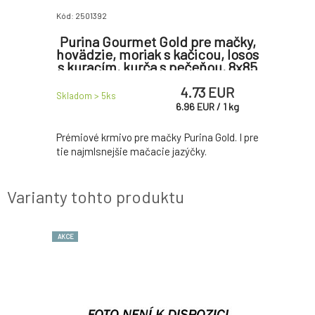
Kód: 2501392
Kód: 250139
 mačky,
Purina Gourmet Gold pre mačky,
Purina
álik s
hovädzie, moriak s kačicou, losos
hoväd
átom,
s kuracím, kurča s pečeňou, 8x85
peče
x85 g
g
kači
 EUR
4.73 EUR
Skladom > 5
ks
Skladom > 
R
/
1
kg
6.96
EUR
/
1
kg
a Gold. Aj
Prémiové krmivo pre mačky Purina Gold. I pre
Prémiové 
ky.
tie najmlsnejšie mačacie jazýčky.
pre tie na
Varianty tohto produktu
AKCE
AKCE