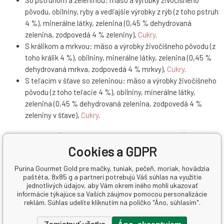
So pstruhom a zeleninou: mäso a výrobky živočíšneho
pôvodu, obilniny, ryby a vedľajšie výrobky z rýb (z toho pstruh
4 %), minerálne látky, zelenina (0,45 % dehydrovaná
zelenina, zodpovedá 4 % zeleniny),
Cukry
.
S králikom a mrkvou: mäso a výrobky živočíšneho pôvodu (z
toho králik 4 %), obilniny, minerálne látky, zelenina (0,45 %
dehydrovaná mrkva, zodpovedá 4 % mrkvy),
Cukry
.
S teľacím v šťave so zeleninou: mäso a výrobky živočíšneho
pôvodu (z toho teľacie 4 %), obilniny, minerálne látky,
zelenina (0,45 % dehydrovaná zelenina, zodpovedá 4 %
zeleniny v šťave),
Cukry
.
Analytické zložky Purina Gourmet Gold pre mačky:
Cookies a GDPR
vlhkosť: 81,5 %, bielkoviny: 10,0 %, obsah tuku: 3,0 %, obsah
anorganických látok: 2,0 %, hrubá
Vláknina
: 0,01 %
Purina Gourmet Gold pre mačky, tuniak, pečeň, moriak, hovädzia
paštéta, 8x85 g a partneri potrebujú Váš súhlas na využitie
jednotlivých údajov, aby Vám okrem iného mohli ukazovať
informácie týkajúce sa Vašich záujmov pomocou personalizácie
Parametre
Pridať do porovnania
reklám. Súhlas udelíte kliknutím na políčko "Áno, súhlasím".
Balenie
12