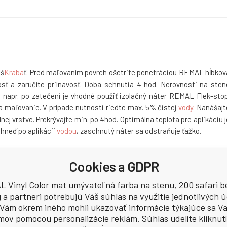
oš
Kraba
ť. Pred maľovaním povrch ošetrite penetráciou REMAL hĺbkov
osť a zaručíte prilnavosť. Doba schnutia 4 hod. Nerovnosti na sten
 napr. po zatečení je vhodné použiť izolačný náter REMAL Flek-stop
a maľovanie. V prípade nutnosti riedte max. 5% čistej
vody
. Nanášajt
ej vrstve. Prekrývajte min. po 4hod. Optimálna teplota pre aplikáciu j
ihneď po aplikácii
vodou
, zaschnutý náter sa odstraňuje ťažko.
Cookies a GDPR
nie AIRLESS - napr. STORCH AIRLESS ST 550, STORCH AIRLESS ST 70
 bar, veľkosť trysky 515 prípadne 517, filter do pištole 50 mesh. Pr
 Vinyl Color mat umývateľná farba na stenu, 200 safari b
šky na konkrétnom zariadení.
g a partneri potrebujú Váš súhlas na využitie jednotlivých ú
Vám okrem iného mohli ukazovať informácie týkajúce sa V
mov pomocou personalizácie reklám. Súhlas udelíte kliknut