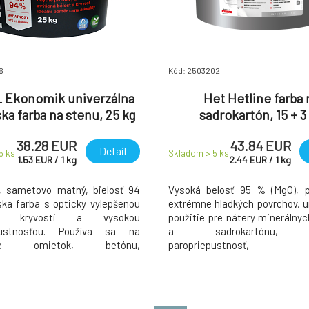
6
Kód: 2503202
 Ekonomik univerzálna
Het Hetline farba 
ka farba na stenu, 25 kg
sadrokartón, 15 + 3
38.28 EUR
43.84 EUR
Detail
 5
ks
Skladom > 5
ks
1.53
EUR
/
1
kg
2.44
EUR
/
1
kg
, sametovo matný, bielosť 94
Vysoká belosť 95 % (MgO), p
ska farba s opticky vylepšenou
extrémne hladkých povrchov, u
ou, kryvostí a vysokou
použitie pre nátery minerálny
pustnosťou. Používa sa na
a sadrokartónu, v
nie omietok, betónu,
paropriepustnosť, 
nu, cetris dosiek, drevotriesky
otieruvzdornosť.
ých omietok v interiéroch. Je
 prí