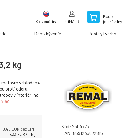
Košík
Slovenština
Prihlásiť
je prázdny
rada
Dom, bývanie
Papier, tvorba
3,2 kg
o matným vzhľadom,
u proti oderu.
ropov v interiéri na
.
viac
Kód:
2504773
19.40
EUR bez DPH
EAN:
8591235072815
7.33
EUR
/
1
kg