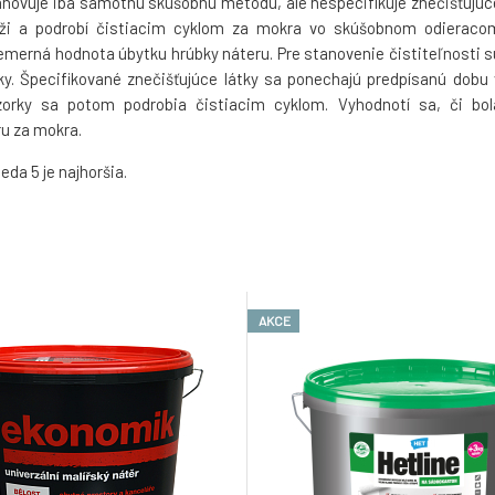
tanovuje iba samotnú skúšobnú metódu, ale nespecifikuje znečišťujúc
zváži a podrobí čistiacim cyklom za mokra vo skúšobnom odieraco
iemerná hodnota úbytku hrúbky náteru. Pre stanovenie čistiteľnosti s
ky. Špecifikované znečišťujúce látky sa ponechajú predpísanú dobu 
orky sa potom podrobia čistiacim cyklom. Vyhodnotí sa, či bol
ru za mokra.
ieda 5 je najhoršia.
AKCE