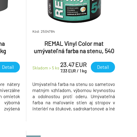
Kód: 2504784
na
REMAL Vinyl Color mat
 kg
umývateľná farba na stenu, 540
smaragdovo zelená, 3,2 kg
23.47 EUR
Detail
Detail
Skladom > 5
ks
7.33
EUR
/
1
kg
re nátery
Umývateľná farba na stenu so sametovo
niverzálne
matným vzhľadom, výbornou kryvnosťou
ch omietok
a odolnosťou proti oderu. Umývateľná
ýborná
farba na maľovanie stien aj stropov v
zvýšená
interiéri na štukové, sadrokartonové a iné
podklady.