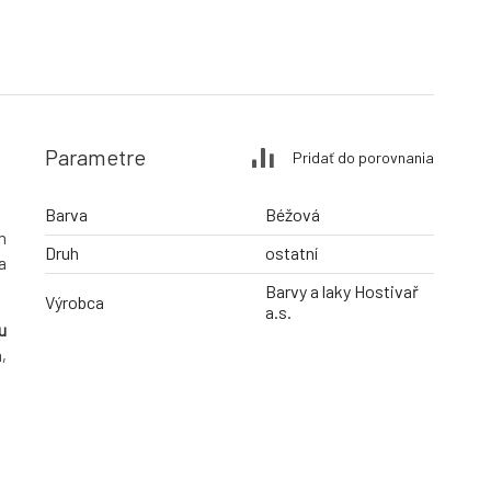
Parametre
Pridať do porovnania
Barva
Béžová
m
Druh
ostatní
a
Barvy a laky Hostivař
Výrobca
a.s.
u
,