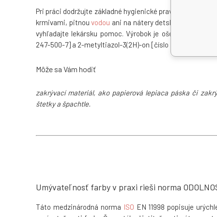
Pri práci dodržujte základné hygienické pravidlá. Výrobok
krmivami, pitnou
vodou
ani na nátery detských hračiek a 
vyhľadajte lekársku pomoc. Výrobok je ošetrený biocíd
247-500-7] a 2-metyltiazol-3(2H)-on [číslo ES 220-239-6] (
Môže sa Vám hodiť
zakrývací materiál
, ako
papierová lepiaca páska
či
zakrý
štetky a špachtle.
Umývateľnosť farby v praxi rieši norma ODO
Táto medzinárodná norma
ISO
EN 11998 popisuje urýchl