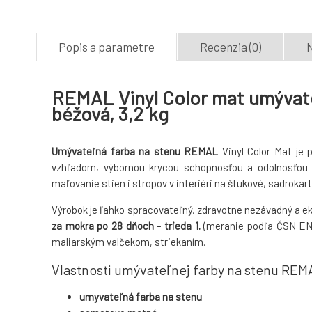
Popis a parametre
Recenzia (0)
N
REMAL Vinyl Color mat umývate
béžová, 3,2 kg
Umývateľná farba na stenu REMAL
Vinyl Color Mat je
vzhľadom, výbornou krycou schopnosťou a odolnosťou p
maľovanie stien i stropov v interiéri na štukové, sadrokar
Výrobok je ľahko spracovateľný, zdravotne nezávadný a ek
za mokra po 28 dňoch - trieda 1.
(meranie podľa ČSN E
maliarským valčekom, striekaním.
Vlastnosti umývateľnej farby na stenu REM
umyvateľná farba na stenu