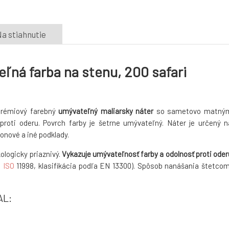
a stiahnutie
ľná farba na stenu, 200 safari
 prémiový farebný
umývateľný maliarsky náter
so sametovo matný
roti oderu. Povrch farby je šetrne umývateľný. Náter je určený n
tonové a iné podklady.
ologicky priaznivý.
Vykazuje umývateľnosť farby a odolnosť proti oder
N
ISO
11998, klasifikácia podľa EN 13300). Spôsob nanášania štetcom
AL: