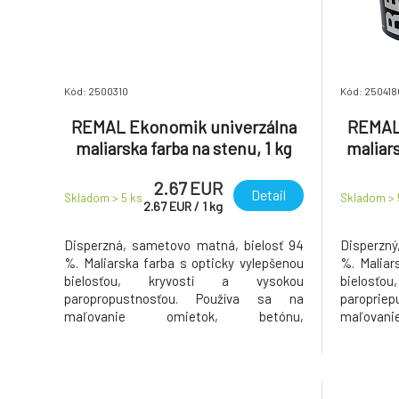
Kód: 2500310
Kód: 250418
REMAL Ekonomik univerzálna
REMAL
maliarska farba na stenu, 1 kg
maliars
2.67 EUR
Detail
Skladom > 5
ks
Skladom >
2.67
EUR
/
1
kg
Disperzná, sametovo matná, bielosť 94
Disperzný
%. Maliarska farba s opticky vylepšenou
%. Maliar
bielosťou, kryvostí a vysokou
bielosť
paropropustnosťou. Používa sa na
paroprie
maľovanie omietok, betónu,
maľova
sadrokartónu, cetris dosiek, drevotriesky
sadrokartó
aj sanačných omietok v interiéroch. Je
aj sanačn
vyrobená z prí
vyrobená z