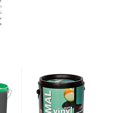
e
m
ú
v
a