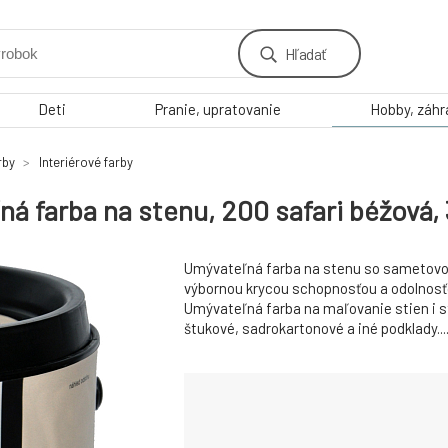
Hľadať
Deti
Pranie, upratovanie
Hobby, záh
arby
Interiérové ​​farby
 farba na stenu, 200 safari béžová, 
Umývateľná farba na stenu so sametov
výbornou krycou schopnosťou a odolnosťo
Umývateľná farba na maľovanie stien i st
štukové, sadrokartonové a iné podklady...