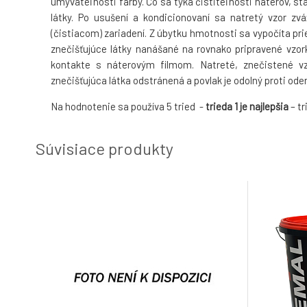
umývateľnosti farby. Čo sa týka čistiteľnosti náterov, s
látky. Po usušení a kondicionovaní sa natretý vzor 
(čistiacom) zariadení. Z úbytku hmotnosti sa vypočíta pr
znečišťujúce látky nanášané na rovnako pripravené vzor
kontakte s náterovým filmom. Natreté, znečistené vz
znečišťujúca látka odstránená a povlak je odolný proti ode
Na hodnotenie sa používa 5 tried -
trieda 1 je najlepšia
– tr
Súvisiace produkty