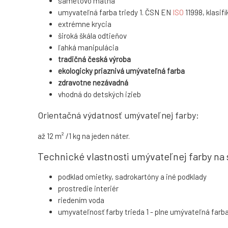
sametovo matná
umyvateľná farba triedy 1. ČSN EN
ISO
11998, klasif
extrémne krycia
široká škála odtieňov
ľahká manipulácia
tradičná česká výroba
ekologicky priaznivá umývateľná farba
zdravotne nezávadná
vhodná do detských izieb
Orientačná výdatnosť umývateľnej farby:
až 12 m² /1 kg na jeden náter.
Technické vlastnosti umývateľnej farby na 
podklad omietky, sadrokartóny a iné podklady
prostredie interiér
riedením voda
umyvateľnosť farby trieda 1 - plne umývateľná farb