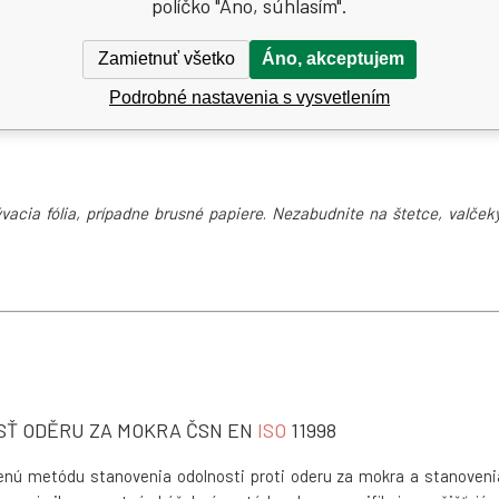
políčko "Áno, súhlasím".
 nie je určený na nátery prichádzajúce do priameho styku s potravinami
detského nábytku. Uchovávajte mimo dosah detí. Necítite-li sa dobre
Zamietnuť všetko
Áno, akceptujem
mi. Obsahuje reakčnú zmes : 5-
chlór
-2-metyltiazol-3(2H)-on [číslo E
Podrobné nastavenia s vysvetlením
3:1). Môže vyvolať alergickú reakciu.
vacia fólia
, prípadne
brusné papiere
.
Nezabudnite na štetce, valčeky
LNOSŤ ODĚRU ZA MOKRA ČSN EN
ISO
11998
enú metódu stanovenia odolnosti proti oderu za mokra a stanoveni