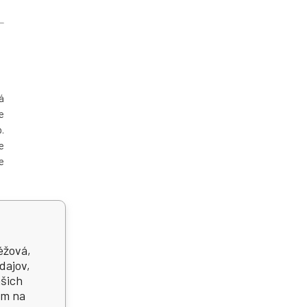
á
e
.
e
e
0
i
éžová,
dajov,
ašich
ím na