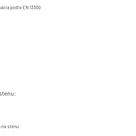
ikácia podľa EN 13300
stenu:
a na stenu