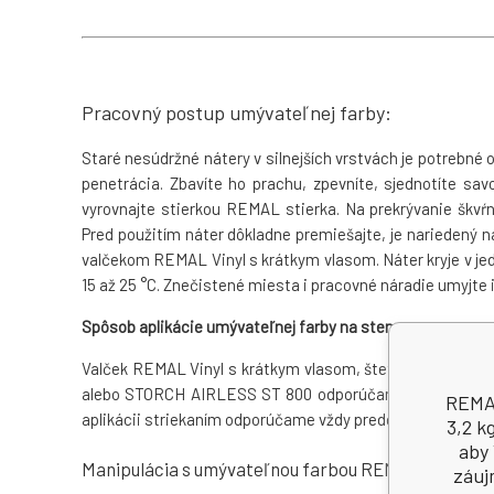
Pracovný postup umývateľnej farby:
Staré nesúdržné nátery v silnejších vrstvách je potrebné 
penetrácia. Zbavíte ho prachu, zpevníte, sjednotíte sav
vyrovnajte stierkou REMAL stierka. Na prekrývanie škvŕn
Pred použitím náter dôkladne premiešajte, je nariedený n
valčekom REMAL Vinyl s krátkym vlasom. Náter kryje v jedn
15 až 25 °C. Znečistené miesta i pracovné náradie umyjte 
Spôsob aplikácie umývateľnej farby na stenu:
Valček REMAL Vinyl s krátkym vlasom, štetec, strieka
alebo STORCH AIRLESS ST 800 odporúčaný tlak od 120 – 150
REMAL
aplikácii striekaním odporúčame vždy predom vykonať skú
3,2 k
aby 
Manipulácia s umývateľnou farbou REMAL:
záuj