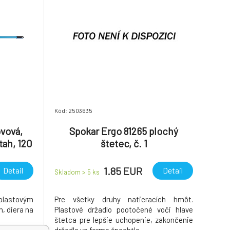
Kód: 2503635
ovová,
Spokar Ergo 81265 plochý
tah, 120
štetec, č. 1
1.85 EUR
Detail
Detail
Skladom > 5
ks
plastovým
Pre všetky druhy natieracích hmôt.
, diera na
Plastové držadlo pootočené voči hlave
štetca pre lepšie uchopenie, zakončenie