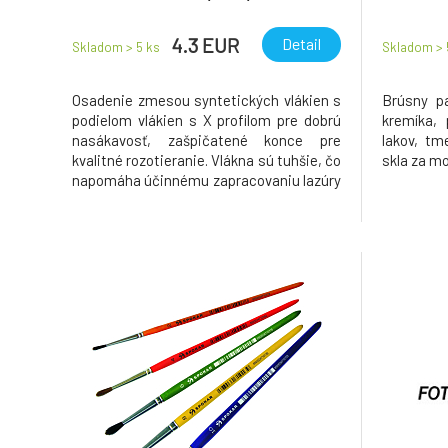
4.3 EUR
Detail
Skladom > 5
ks
Skladom >
Osadenie zmesou syntetických vlákien s
Brúsny pa
podielom vlákien s X profilom pre dobrú
kremíka, 
nasákavosť, zašpičatené konce pre
lakov, tm
kvalitné rozotieranie. Vlákna sú tuhšie, čo
skla za mo
napomáha účinnému zapracovaniu lazúry
do povrchu dreva.