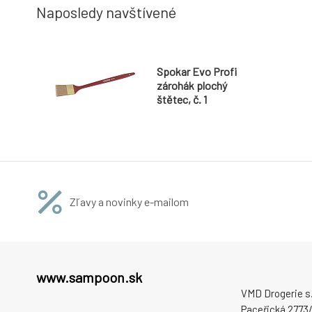
Naposledy navštívené
Spokar Evo Profi
zárohák plochý
štětec, č. 1
Zľavy a novinky e-mailom
www.sampoon.sk
VMD Drogerie s.r
Paceřická 2773/