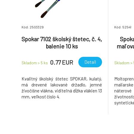
Kód: 2503329
Kód: 52541
Spokar 7102 školský štetec, č. 4,
Spoka
balenie 10 ks
maľova
0.77 EUR
Detail
Skladom > 5
ks
Skladom >
Kvalitný školský štetec SPOKAR, kulatý,
Moltopren
má drevené lakované držadlo, jemné
maliarske
živočíšne vlákna, viditeľná dĺžka vlákien 13
nátero
mm, veľkosť číslo 4.
životnos
syntetické