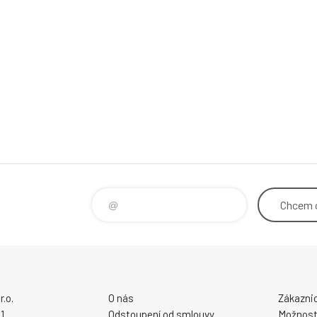
Chcem
.o.
O nás
Zákaznic
1
Odstoupení od smlouvy
Možnosti