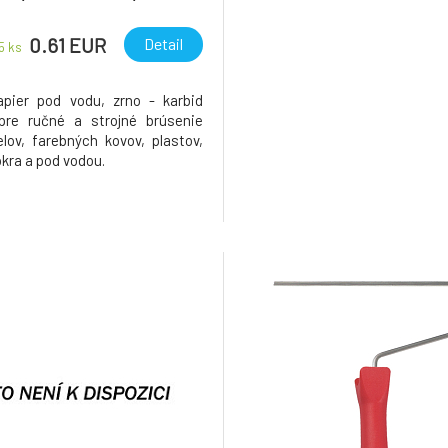
25 ks
0.61 EUR
Detail
 5
ks
pier pod vodu, zrno - karbid
pre ručné a strojné brúsenie
elov, farebných kovov, plastov,
kra a pod vodou.