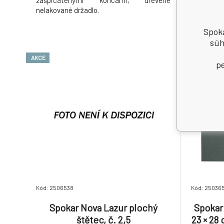
zašpičatenými koncami, drevené
penetračn
nelakované držadlo.
Spoka
súh
AKCE
pe
Kód: 2506538
Kód: 25036
Spokar Nova Lazur plochý
Spokar
štětec, č. 2,5
23 × 28 