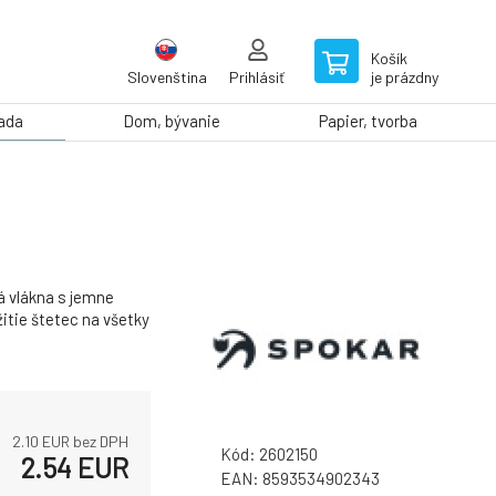
Košík
Slovenština
Prihlásiť
je prázdny
rada
Dom, bývanie
Papier, tvorba
á vlákna s jemne
itie štetec na všetky
2.10
EUR bez DPH
Kód:
2602150
2.54
EUR
EAN:
8593534902343