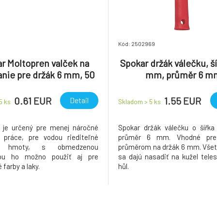
Kód: 2502969
r Moltopren valček na
Spokar držák válečku, š
nie pre držák 6 mm, 50
mm, průměr 6 m
mm
0.61 EUR
1.55 EUR
Detail
 5
ks
Skladom > 5
ks
 je určený pre menej náročné
Spokar držák válečku o šířk
 práce, pre vodou riediteľné
průměr 6 mm. Vhodné pre
vé hmoty, s obmedzenou
průměrom na držák 6 mm. Všet
ťou ho možno použiť aj pre
sa dajú nasadiť na kužel tele
 farby a laky.
hůl.