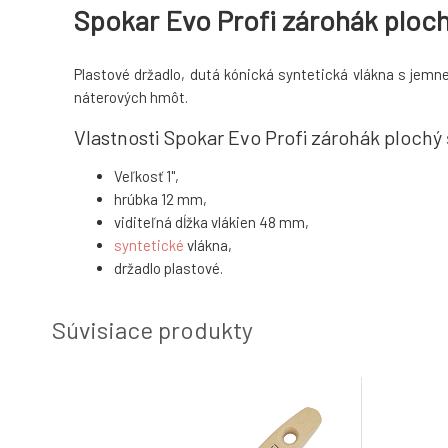
Spokar Evo Profi zárohák plochý
Plastové držadlo, dutá kónická syntetická vlákna s jemn
náterových hmôt.
Vlastnosti Spokar Evo Profi zárohák plochý
Veľkosť 1",
hrúbka 12 mm,
viditeľná dĺžka vlákien 48 mm,
syntetické
vlákna,
držadlo plastové.
Súvisiace produkty