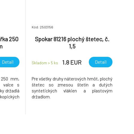
Kód: 2503156
ířka 250
Spokar 81216 plochý štetec, č.
m
1,5
1.8 EUR
Detail
Detail
Skladom > 5
ks
a 250 mm,
Pre všetky druhy náterových hmôt, plochý
 valce s
štetec so zmesou štetín a dutých
ky držadlá
syntetických vlákien a plastovým
skopických
držadlom.