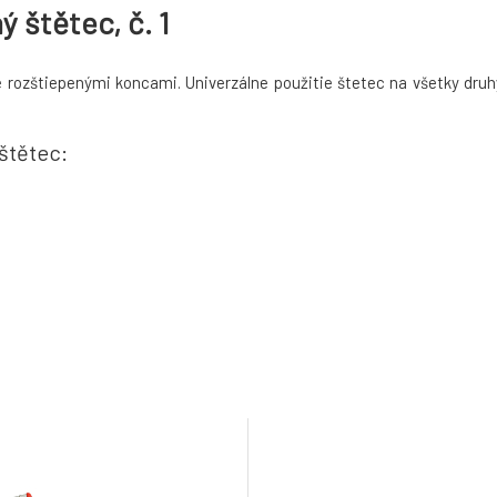
 štětec, č. 1
e rozštiepenými koncami. Univerzálne použitie štetec na všetky druh
 štětec: