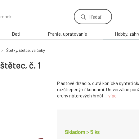
Hľadať
Deti
Pranie, upratovanie
Hobby, záh
Štetky, štetce, valčeky
tětec, č. 1
Plastové držadlo, dutá kónická syntetick
rozštiepenými koncami. Univerzálne použ
druhy náterových hmôt....
viac
Skladom > 5
ks