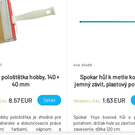
7
Kód: 60489
 pološtětka hobby, 140 ×
Spokar hůl k metle k
40 mm
jemný závit, plastový po
cm
8.57 EUR
1.63 EUR
Detail
 5
ks
Skladom > 5
ks
bby pološtětka je vhodná pre
Spokar Yoyo kovová hůl s 
liarske a dokončovacie práce
potahom, držiak hole so závitom
kymi farbami, vápnom a
zavesenie, dĺžka 120 cm.