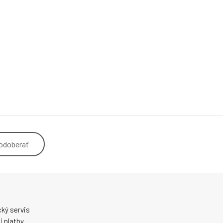
odoberať
ký servis
 platby