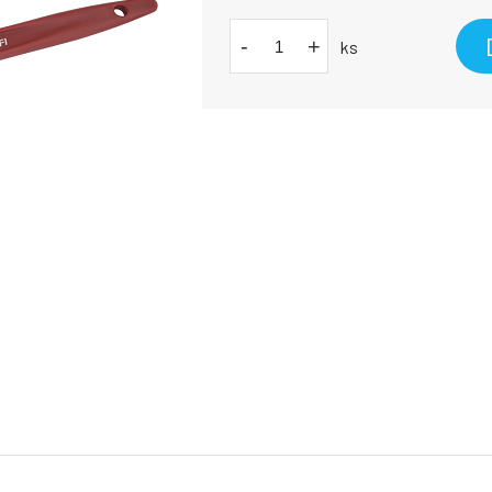
-
+
ks