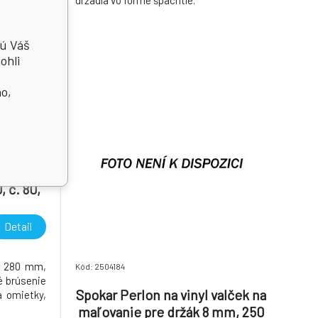
držadla vo forme špachtle.
jú Váš
ohli
no,
a, zrno
, č. 80,
Detail
× 280 mm,
Kód: 2504184
é brúsenie
Spokar Perlon na vinyl valček na
a omietky,
maľovanie pre držák 8 mm, 250