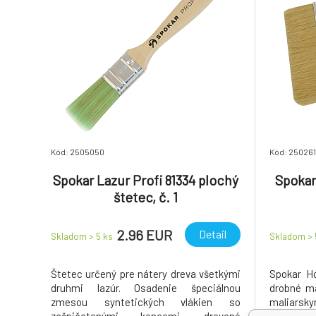
Kód: 2505050
Kód: 250261
Spokar Lazur Profi 81334 plochý
Spokar
štetec, č. 1
2.96 EUR
Detail
Skladom > 5
ks
Skladom >
Štetec určený pre nátery dreva všetkými
Spokar Ho
druhmi lazúr. Osadenie špeciálnou
drobné ma
zmesou syntetických vlákien so
maliars