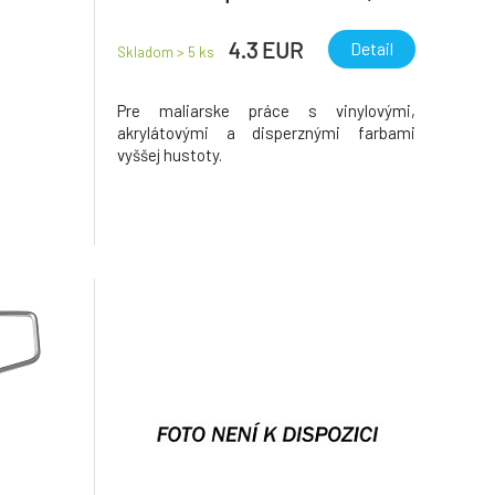
mm
4.3 EUR
Detail
Skladom > 5
ks
Pre maliarske práce s vinylovými,
akrylátovými a disperznými farbami
vyššej hustoty.