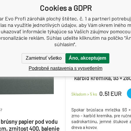
ými nátermi.
Cookies a GDPR
r Evo Profi zárohák plochý štětec, č. 1 a partneri potrebu
las na využitie jednotlivých údajov, aby Vám okrem iného m
ukazovať informácie týkajúce sa Vašich záujmov pomocou
rsonalizácie reklám. Súhlas udelíte kliknutím na políčko "Á
súhlasím".
Zamietnuť všetko
Áno, akceptujem
Kód: 2503345
Podrobné nastavenia s vysvetlením
Spokar brúsiaca mriežk
karbid kremíka, 93 × 280
balenie 10 ks
0.51 EUR
Skladom > 5
ks
Spokar brúsiaca mriežka 93 
57
zrno - karbid kremíka, pre ručn
 brúsny papier pod vodu
sadrokartónu, jemné štukové 
dreva a kovov.
cm, zrnitost 400, balenie