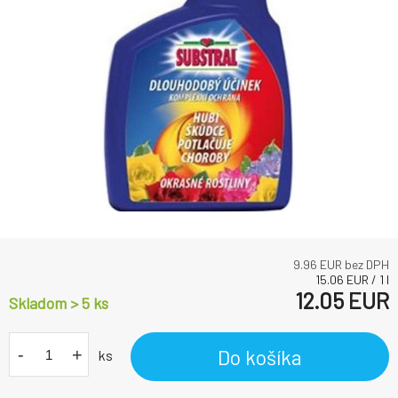
9.96
EUR bez DPH
15.06
EUR
/
1
l
12.05
EUR
Skladom > 5
ks
-
+
Do košíka
ks