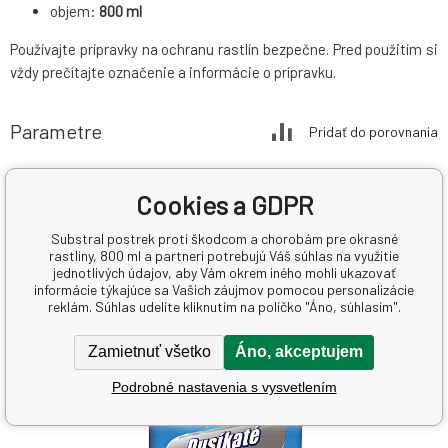
objem:
800 ml
Používajte prípravky na ochranu rastlín bezpečne. Pred použitím si
vždy prečítajte označenie a informácie o prípravku.
Parametre
Pridať do porovnania
Druh
ostatní
Cookies a GDPR
Evergreen Land Europe sprl
Výrobca
Belgium
Substral postrek proti škodcom a chorobám pre okrasné
rastliny, 800 ml a partneri potrebujú Váš súhlas na využitie
jednotlivých údajov, aby Vám okrem iného mohli ukazovať
informácie týkajúce sa Vašich záujmov pomocou personalizácie
Súvisiace produkty
reklám. Súhlas udelíte kliknutím na políčko "Áno, súhlasím".
Zamietnuť všetko
Áno, akceptujem
Podrobné nastavenia s vysvetlením