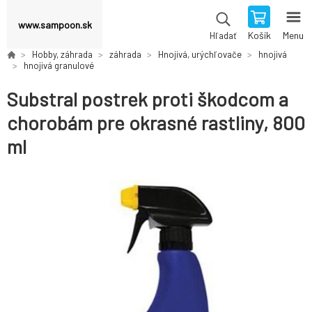
www.sampoon.sk
Košík
Menu
Hľadať
Hobby, záhrada
záhrada
Hnojivá, urýchľovače
hnojivá
hnojivá granulové
Substral postrek proti škodcom a
chorobám pre okrasné rastliny, 800
ml