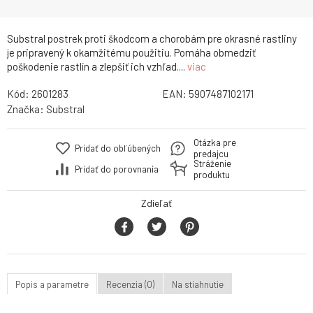
Substral postrek proti škodcom a chorobám pre okrasné rastliny
je pripravený k okamžitému použitiu. Pomáha obmedziť
poškodenie rastlín a zlepšiť ich vzhľad....
viac
Kód:
2601283
EAN:
5907487102171
Značka:
Substral
Otázka pre
Pridať do obľúbených
predajcu
Stráženie
Pridať do porovnania
produktu
Zdieľať
Popis a parametre
Recenzia (0)
Na stiahnutie