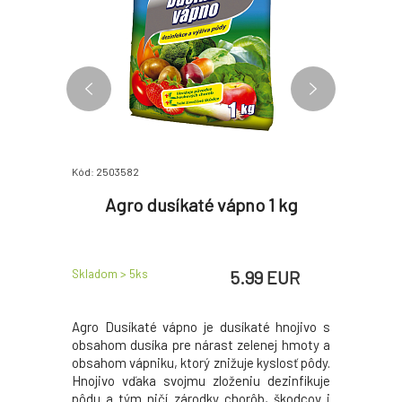
Kód: 2503582
Kód: 78310
lát na
Agro dusíkaté vápno 1 kg
Kristal
 EUR
5.99 EUR
Skladom > 5
ks
Skladom > 
R
/
1
kg
na mravce
Agro Dusíkaté vápno je dusíkaté hnojivo s
Dvojzložk
ravcov v
obsahom dusíka pre nárast zelenej hmoty a
potrebné 
obsahom vápniku, ktorý znižuje kyslosť pôdy.
zabloko
Hnojivo vďaka svojmu zloženiu dezinfikuje
základných
pôdu a tým ničí zárodky chorôb, škodcov i
plodov rajč