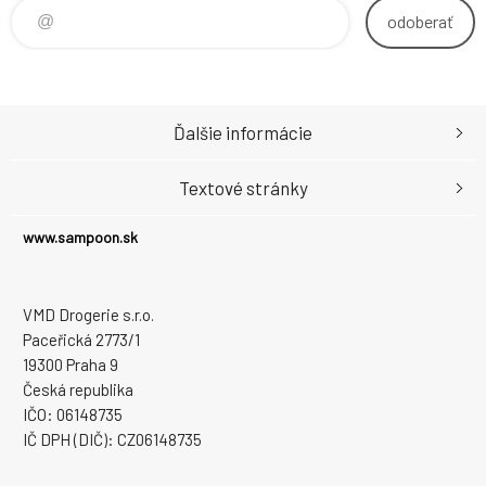
odoberať
Ďalšie informácie
Textové stránky
www.sampoon.sk
VMD Drogerie s.r.o.
Paceřická 2773/1
19300 Praha 9
Česká republika
IČO: 06148735
IČ DPH (DIČ): CZ06148735