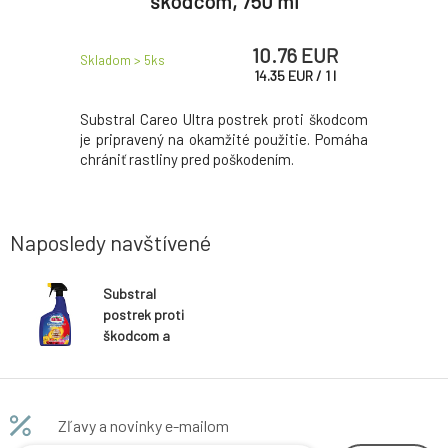
škodcom, 750 ml
ba
 EUR
10.76 EUR
Skladom > 5
ks
Skladom > 
R
/
1
kg
14.35
EUR
/
1
l
re záhradu
Substral Careo Ultra postrek proti škodcom
Substral
ie živín a
je pripravený na okamžité použitie. Pomáha
kvety zai
 okrasné aj
chrániť rastliny pred poškodením.
rast a vzhľ
Naposledy navštívené
Substral
postrek proti
škodcom a
chorobám pre
okrasné
rastliny, 800 ml
Zľavy a novinky e-mailom