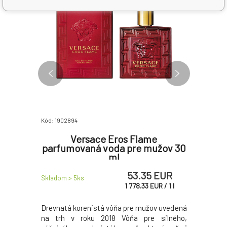
Kód: 1902894
Kód: 60671
iche
Versace Eros Flame
Versac
í 100 ml
parfumovaná voda pre mužov 30
ml
6 EUR
53.35 EUR
Skladom > 5
ks
Skladom 1
k
UR
/
1
l
1 778.33
EUR
/
1
l
mužov bola
Drevnatá korenistá vôňa pre mužov uvedená
Kvetinovo
ersace Eau
na trh v roku 2018 Vôňa pre silného,
roku 200