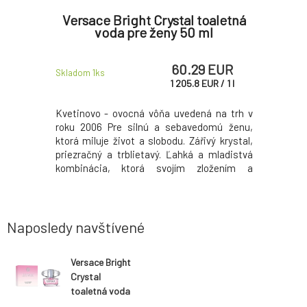
oaletná
Versace Bright Crystal toaletná
Versac
telové
voda pre ženy 50 ml
voda 
 gél 50
mlieko
a
60.29 EUR
 EUR
Skladom 1
ks
VYPRODÁN
1 205.8
EUR
/
1
l
á na trh v
Kvetinovo - ovocná vôňa uvedená na trh v
Kvetinovo
omú ženu,
roku 2006 Pre silnú a sebavedomú ženu,
roku 200
vý kryštál,
ktorá miluje život a slobodu. Zářivý krystal,
ktorá milu
a mladícke
priezračný a trblietavý. Ľahká a mladistvá
priezračn
ložením a
kombinácia, ktorá svojím zložením a
kombinác
te kvitnúce
kompozíciou uisťuje, že sa prejdete
kompozício
 ďaleko za
kvetoucou záhradou. Starosti zostanú
záhradou.
 rozjasní.
niekde ďaleko za vami, všetko okolo sa
vami, vše
prežiari a rozjasní.
Vôňa kv
Naposledy navštívené
Versace Bright
Crystal
toaletná voda
pre ženy 30 ml