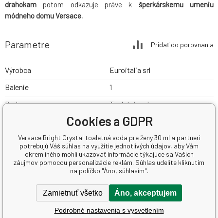
drahokam
potom odkazuje práve k
šperkárskemu umeniu
módneho domu Versace.
Parametre
Pridať do porovnania
Výrobca
Euroitalia srl
Balenie
1
Druh
Toaletní voda
Cookies a GDPR
určenie
Pre ženy
Versace Bright Crystal toaletná voda pre ženy 30 ml a partneri
typ produktu
Kvetinové typy
potrebujú Váš súhlas na využitie jednotlivých údajov, aby Vám
okrem iného mohli ukazovať informácie týkajúce sa Vašich
záujmov pomocou personalizácie reklám. Súhlas udelíte kliknutím
Súvisiace produkty
na políčko "Áno, súhlasím".
Zamietnuť všetko
Áno, akceptujem
Podrobné nastavenia s vysvetlením