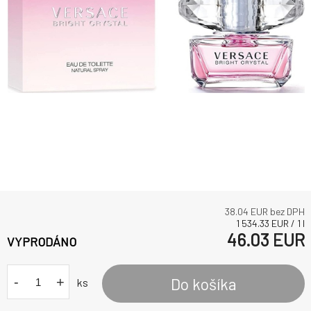
38.04
EUR bez DPH
1 534.33
EUR
/
1
l
46.03
EUR
VYPRODÁNO
-
+
Do košíka
ks