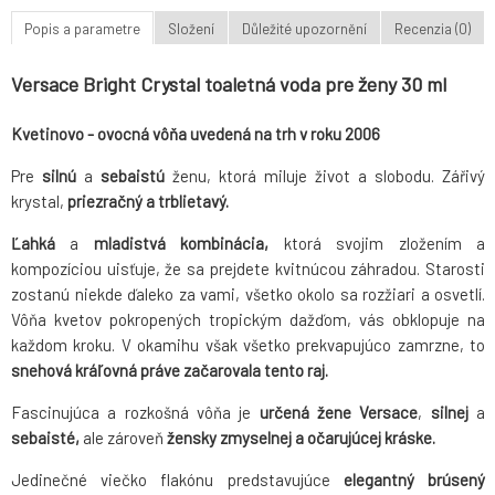
Popis a parametre
Složení
Důležité upozornění
Recenzia (0)
Versace Bright Crystal toaletná voda pre ženy 30 ml
Kvetinovo - ovocná vôňa uvedená na trh v roku 2006
Pre
silnú
a
sebaistú
ženu, ktorá miluje život a slobodu. Zářivý
krystal,
priezračný a trblietavý.
Ľahká
a
mladistvá kombinácia,
ktorá svojim zložením a
kompozíciou uisťuje, že sa prejdete kvitnúcou záhradou. Starosti
zostanú niekde ďaleko za vami, všetko okolo sa rozžiari a osvetlí.
Vôňa kvetov pokropených tropickým dažďom, vás obklopuje na
každom kroku. V okamihu však všetko prekvapujúco zamrzne, to
snehová kráľovná práve začarovala tento raj.
Fascinujúca a rozkošná vôňa je
určená žene Versace
,
silnej
a
sebaisté,
ale zároveň
žensky zmyselnej a očarujúcej kráske.
Jedinečné viečko flakónu predstavujúce
elegantný brúsený