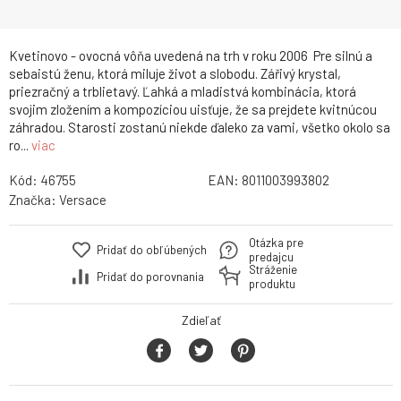
Kvetinovo - ovocná vôňa uvedená na trh v roku 2006 Pre silnú a
sebaistú ženu, ktorá miluje život a slobodu. Zářivý krystal,
priezračný a trblietavý. Ľahká a mladistvá kombinácia, ktorá
svojim zložením a kompozíciou uisťuje, že sa prejdete kvitnúcou
záhradou. Starosti zostanú niekde ďaleko za vami, všetko okolo sa
ro...
viac
Kód:
46755
EAN:
8011003993802
Značka:
Versace
Otázka pre
Pridať do obľúbených
predajcu
Stráženie
Pridať do porovnania
produktu
Zdieľať