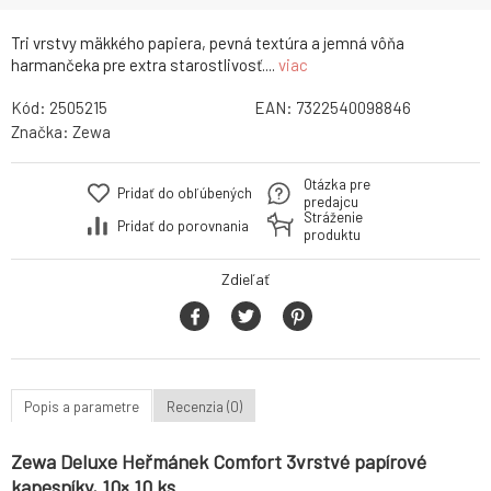
Tri vrstvy mäkkého papiera, pevná textúra a jemná vôňa
harmančeka pre extra starostlivosť....
viac
Kód:
2505215
EAN:
7322540098846
Značka:
Zewa
Otázka pre
Pridať do obľúbených
predajcu
Stráženie
Pridať do porovnania
produktu
Zdieľať
Popis a parametre
Recenzia (0)
Zewa Deluxe Heřmánek Comfort 3vrstvé papírové
kapesníky, 10× 10 ks