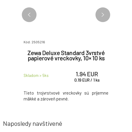
Kód: 2505216
Kód: 25060
rstvové
Zewa Deluxe Standard 3vrstvé
Zewa So
× 9 ks
papierové vreckovky, 10× 10 ks
4-vrstv
 EUR
1.94 EUR
Skladom > 5
ks
Skladom > 
R
/
1
ks
0.19
EUR
/
1
ks
sníčky s
Tieto trojvrstvové vreckovky sú príjemne
Jemné a 
mäkké a zároveň pevné.
mandľového
Naposledy navštívené