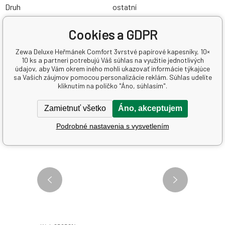
Druh
ostatní
Výrobca
Essity Czech Republic s.r.o.
Cookies a GDPR
Zewa Deluxe Heřmánek Comfort 3vrstvé papírové kapesníky, 10×
Súvisiace produkty
10 ks a partneri potrebujú Váš súhlas na využitie jednotlivých
údajov, aby Vám okrem iného mohli ukazovať informácie týkajúce
sa Vašich záujmov pomocou personalizácie reklám. Súhlas udelíte
kliknutím na políčko "Áno, súhlasím".
Zamietnuť všetko
Áno, akceptujem
Podrobné nastavenia s vysvetlením