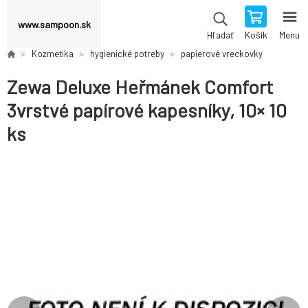
www.sampoon.sk
Košík
Menu
Hľadať
Kozmetika
hygienické potreby
papierové vreckovky
Zewa Deluxe Heřmánek Comfort
3vrstvé papírové kapesníky, 10× 10
ks