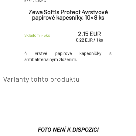
Kód: 2505214
Kód: 250521
 Care
Zewa Softis Protect 4vrstvové
Zewa 
 19,3 m,
papírové kapesníky, 10× 9 ks
papier
 EUR
2.15 EUR
Skladom > 5
ks
Skladom > 
R
/
1
ks
0.22
EUR
/
1
ks
fumácie.
4 vrstvé papírové kapesníčky s
Rola obs
antibakteriálnym zložením.
najväčší
zaručujúci
Varianty tohto produktu