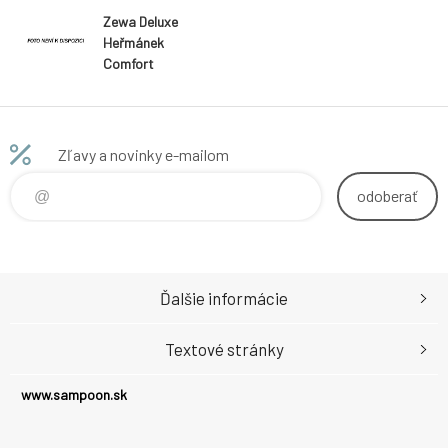
Zewa Deluxe
Heřmánek
Comfort
3vrstvé
papírové
kapesníky, 10×
10 ks
Zľavy a novinky e-mailom
odoberať
Ďalšie informácie
Textové stránky
www.sampoon.sk