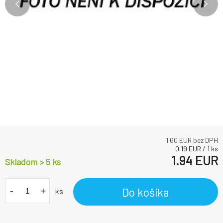
1.60
EUR bez DPH
0.19
EUR
/
1
ks
1.94
EUR
Skladom > 5
ks
-
+
Do košíka
ks