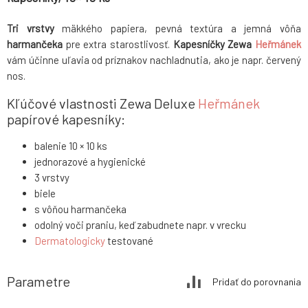
Tri vrstvy
mäkkého papiera, pevná textúra a jemná vôňa
harmančeka
pre extra starostlivosť.
Kapesníčky Zewa
Heřmánek
vám účinne uľavia od príznakov nachladnutia, ako je napr. červený
nos.
Kľúčové vlastnosti Zewa Deluxe
Heřmánek
papírové kapesníky:
balenie 10 × 10 ks
jednorazové a hygienické
3 vrstvy
biele
s vôňou harmančeka
odolný voči praniu, keď zabudnete napr. v vrecku
Dermatologicky
testované
Parametre
Pridať do porovnania