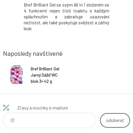
Bref Brilliant Gel se svým All in 1 složením se
4 funkcemi nejen čistí toaletu s každým
spláchnutím a zabraňuje usazování
nečistot, ale také poskytuje svěžest a zářivý
lesk.
Naposledy navštívené
Bref Brilliant Gel
Jarný Dážď WC
blok 3× 42 g
Zľavy a novinky e-mailom
odoberať