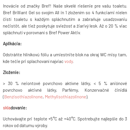
Inovácie od značky Bref! Naše skvelé riešenie pre vašu toaletu.
Bref Brilliant Gel so svojím All in 1 zložením so 4 funkciami nielen
čistí toaletu s každým spláchnutím a zabraňuje usadzovaniu
nečistôt, ale tiež poskytuje sviežosť a žiarivý lesk. Až o 20 % viac
spláchnutí v porovnaní s Bref Power Aktiv.
Aplikácia:
Odstráňte hliníkovú fóliu a umiestnite blok na okraj WC misy tam,
kde tečie pri splachovaní najviac
vody
.
Zloženie:
> 30 % neiontové povrchovo aktívne látky, < 5 % aniónové
povrchovo aktivné látky, Parfémy, Konzervačné činidlá
(
Benzisothiazolinone
,
Methylisothiazolinone
).
skla
dovanie:
Uchovávajte pri teplote +5°C až +40°C. Spotrebujte najlepšie do 3
rokov od dátumu výroby.