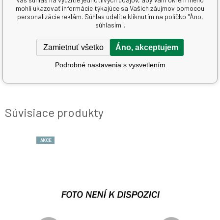
mohli ukazovať informácie týkajúce sa Vašich záujmov pomocou
Parametre
personalizácie reklám. Súhlas udelíte kliknutím na políčko "Áno,
Pridať do porovnania
súhlasím".
Druh
ostatní
Zamietnuť všetko
Áno, akceptujem
Výrobca
Schwarzkopf & Henkel
Podrobné nastavenia s vysvetlením
Nebezpečnost pro zdraví
Nebezpečnost pro zdraví
Súvisiace produkty
AKCE
AKCE