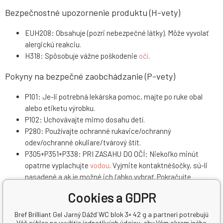
Bezpečnostné upozornenie produktu (H-vety)
EUH208: Obsahuje (pozri nebezpečné látky). Môže vyvolať
alergickú reakciu.
H318: Spôsobuje vážne poškodenie
očí
.
Pokyny na bezpečné zaobchádzanie (P-vety)
P101: Je-li potrebná lekárska pomoc, majte po ruke obal
alebo etiketu výrobku.
P102: Uchovávajte mimo dosahu detí.
P280: Používajte ochranné rukavice/ochranný
odev/ochranné okuliare/tvárový štít.
P305+P351+P338: PRI ZASAHU DO OČÍ: Niekoľko minút
opatrne vyplachujte
vodou
. Vyjmite kontaktnéšočky, sú-li
nasadené a ak je možné ich ľahko vybrať. Pokračujte
vovyplachovaní.
Cookies a GDPR
P310: Okamžite volajte TOXIKOLOGICKÉ INFORMAČNÉ
STREDISKO/lekára
Bref Brilliant Gel Jarný Dážď WC blok 3× 42 g a partneri potrebujú
Váš súhlas na využitie jednotlivých údajov, aby Vám okrem iného