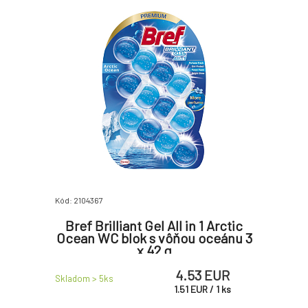
Kód: 2104367
Bref Brilliant Gel All in 1 Arctic
Ocean WC blok s vôňou oceánu 3
x 42 g
4.53 EUR
Skladom > 5
ks
1.51
EUR
/
1
ks