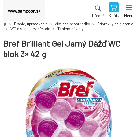
www.sampoon.sk
Košík
Menu
Hľadať
Pranie, upratovanie
čistiace prostriedky
Prípravky na čistenie
WC čistič a dezinfekcia
Tablety, závesy
Bref Brilliant Gel Jarný Dážď WC
blok 3× 42 g