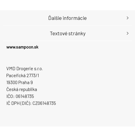
Ďalšie informácie
Textové stránky
www.sampoon.sk
VMD Drogerie s.r.o.
Paceřická 2773/1
19300 Praha 9
Česká republika
IČO: 06148735
IČ DPH (DIČ): CZ06148735