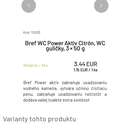
Kód: 70233
Kód: 260240
agnolia
Bref WC Power Aktiv Citrón, WC
Bref W
enickú
guličky, 3 × 50 g
oalety 3
3.44 EUR
 EUR
Skladom > 5
ks
Skladom > 
1.15
EUR
/
1
ks
 pro vaší
Bref Power aktiv zabraňuje usadzovaniu
Bref WC b
vodného kameňa, vytvára účinnú čistiacu
pomáha z
penu, zabraňuje usadzovaniu nečistôt a
toalety pr
dodáva vašej toalete extra sviežosť.
Varianty tohto produktu