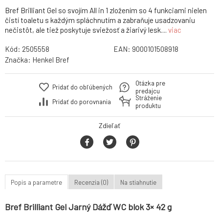
Bref Brilliant Gel so svojím All in 1 zložením so 4 funkciami nielen
čistí toaletu s každým spláchnutím a zabraňuje usadzovaniu
nečistôt, ale tiež poskytuje sviežosť a žiarivý lesk....
viac
Kód:
2505558
EAN:
9000101508918
Značka:
Henkel Bref
Otázka pre
Pridať do obľúbených
predajcu
Stráženie
Pridať do porovnania
produktu
Zdieľať
Popis a parametre
Recenzia (0)
Na stiahnutie
Bref Brilliant Gel Jarný Dážď WC blok 3× 42 g