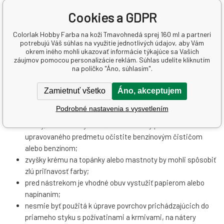
Popis a parametre
Recenzia (0)
Cookies a GDPR
Colorlak Hobby Farba na koži Tmavohnedá sprej 160 ml a partneri
Colorlak Hobby Farba na koži Tmavohnedá sprej 160 ml
potrebujú Váš súhlas na využitie jednotlivých údajov, aby Vám
okrem iného mohli ukazovať informácie týkajúce sa Vašich
záujmov pomocou personalizácie reklám. Súhlas udelíte kliknutím
Farba k farebnej povrchovej úprave kožených výrobkov.
na políčko "Áno, súhlasím".
nitrocelulózové farba na koži je určená k farebnej povrchovej
úprave kožených výrobkov, koženej obuvi a koženej
Zamietnuť všetko
Áno, akceptujem
galantérie;
Podrobné nastavenia s vysvetlením
nie je vhodná pre plastickej hmoty a koženky;
suchý, mechanických nečistôt zbavený povrch
upravovaného predmetu očistite benzínovým čističom
alebo benzínom;
zvyšky krému na topánky alebo mastnoty by mohli spôsobiť
zlú priľnavosť farby;
pred nástrekom je vhodné obuv vystužiť papierom alebo
napínaním;
nesmie byť použitá k úprave povrchov prichádzajúcich do
priameho styku s požívatinami a krmivami, na nátery