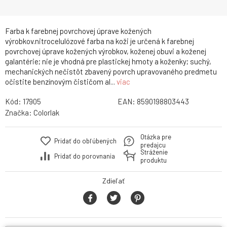
Farba k farebnej povrchovej úprave kožených
výrobkov.nitrocelulózové farba na koži je určená k farebnej
povrchovej úprave kožených výrobkov, koženej obuvi a koženej
galantérie; nie je vhodná pre plastickej hmoty a koženky; suchý,
mechanických nečistôt zbavený povrch upravovaného predmetu
očistite benzínovým čističom al...
viac
Kód:
17905
EAN:
8590198803443
Značka:
Colorlak
Otázka pre
Pridať do obľúbených
predajcu
Stráženie
Pridať do porovnania
produktu
Zdieľať