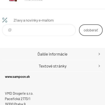
sprej 160 ml
Zľavy a novinky e-mailom
odoberať
Ďalšie informácie
Textové stránky
www.sampoon.sk
VMD Drogerie s.r.o.
Paceřická 2773/1
19300 Praha 9