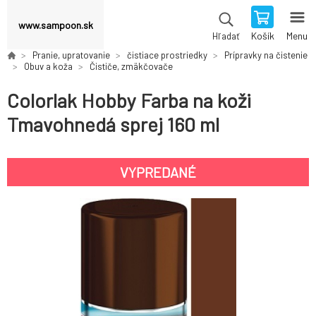
www.sampoon.sk
Košík
Menu
Hľadať
Pranie, upratovanie
čistiace prostriedky
Prípravky na čistenie
Obuv a koža
Čističe, zmäkčovače
Colorlak Hobby Farba na koži
Tmavohnedá sprej 160 ml
VYPREDANÉ