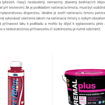
 (plieseň, riasy), nezásolený, nemastný, zbavený bedniacich olejov
nať pH testerom). Ak je podkladom natieracia hmota, musí byť súdržná
ylacetátovou disperziou. Ideálne je zvoliť natieraciu hmotu patríce
čené vykonávať ošetrenie lakom na natieracie hmoty s nízkym obsaho
priľnavosť laku k podkladu a mohlo by dôjsť k vyplavovaniu plnív 
ov s nedostatočnou priľnavosťou či súdržnosťou je nutné odstrániť.