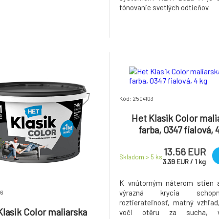
tónovanie svetlých odtieňov.
Kód: 2504103
Het Klasik Color mali
farba, 0347 fialová, 
13.56 EUR
Skladom > 5
ks
3.39
EUR
/
1
kg
K vnútorným náterom stien a
výrazná krycia scho
06
roztierateľnosť, matný vzhľad
Klasik Color maliarska
voči otěru za sucha, vy