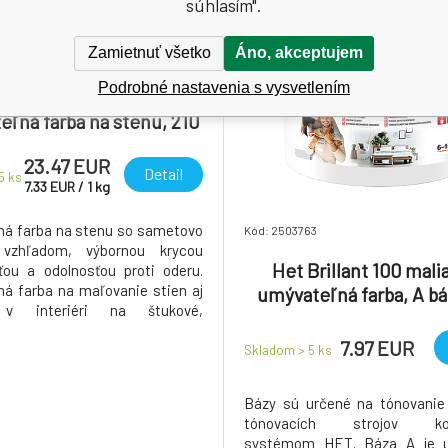
súhlasím".
Zamietnuť všetko
Áno, akceptujem
4
Podrobné nastavenia s vysvetlením
AL Vinyl Color mat
ľná farba na stenu, 210
ávová hnedá, 3,2 kg
23.47 EUR
Detail
 5
ks
7.33
EUR
/
1
kg
á farba na stenu so sametovo
Kód: 2503763
vzhľadom, výbornou krycou
Het Brillant 100 mali
ou a odolnosťou proti oderu.
á farba na maľovanie stien aj
umývateľná farba, A bá
 v interiéri na štukové,
nové a iné podklady.
7.97 EUR
Skladom > 5
ks
Bázy sú určené na tónovani
tónovacích strojov kol
systémom HET. Báza A je u