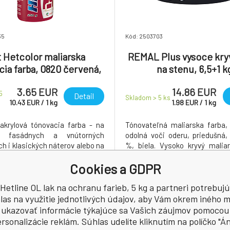
35
Kód: 2503703
 Hetcolor maliarska
REMAL Plus vysoce kryv
ia farba, 0820 červená,
na stenu, 6,5+1 k
350 g
3.65 EUR
14.86 EUR
5
Detail
Skladom > 5
ks
10.43
EUR
/
1
kg
1.98
EUR
/
1
kg
 akrylová tónovacia farba - na
Tónovateľná maliarska farba, 
ie fasádnych a vnútorných
odolná voči oderu, priedušná,
h i klasických náterov alebo na
%, biela. Vysoko kryvý malia
nášanie.
odporúčaný pre nátery ob
Cookies a GDPR
užitných priestorov.
Hetline OL lak na ochranu farieb, 5 kg a partneri potrebuj
las na využitie jednotlivých údajov, aby Vám okrem iného m
ukazovať informácie týkajúce sa Vašich záujmov pomocou
rsonalizácie reklám. Súhlas udelíte kliknutím na políčko "Á