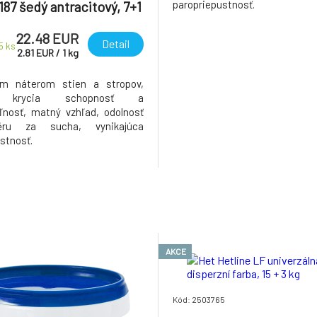
0187 šedý antracitový, 7+1
paropriepustnosť.
kg
22.48 EUR
Detail
 5
ks
2.81
EUR
/
1
kg
ým náterom stien a stropov,
á krycia schopnosť a
eľnosť, matný vzhľad, odolnosť
ěru za sucha, vynikajúca
stnosť.
AKCE
Kód: 2503765