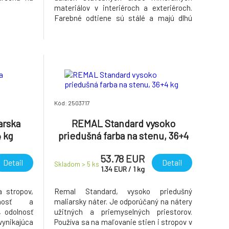
materiálov v interiéroch a exteriéroch.
Farebné odtiene sú stálé a majú dlhú
životnosť.
Kód: 2503717
arska
REMAL Standard vysoko
4 kg
priedušná farba na stenu, 36+4
kg
53.78 EUR
Detail
Detail
Skladom > 5
ks
1.34
EUR
/
1
kg
 stropov,
Remal Standard, vysoko priedušný
pnosť a
maliarsky náter. Je odporúčaný na nátery
, odolnosť
užitných a priemyselných priestorov.
nikajúca
Používa sa na maľovanie stien i stropov v