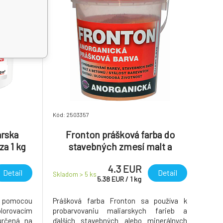
Kód: 2503357
arska
Fronton prášková farba do
za 1 kg
stavebných zmesí malt a
betónov, 0731 tehlová červeň,
4.3 EUR
800 g
Detail
Detail
Skladom > 5
ks
5.38
EUR
/
1
kg
e pomocou
Prášková farba Fronton sa používa k
orovacím
probarvovaniu maliarskych farieb a
rčená na
ďalších stavebných alebo minerálnych