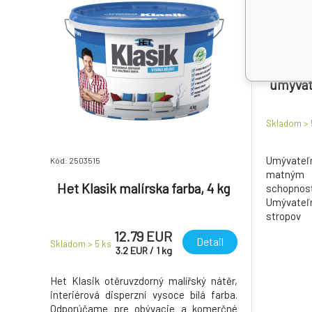
Kód: 250477
REM
umývate
k
Skladom >
Umývateľn
Kód: 2503515
matným 
Het Klasik malírska farba, 4 kg
schopnosť
Umývateľn
stropov
sadrokartó
12.79 EUR
Detail
Skladom > 5
ks
3.2
EUR
/
1
kg
Het Klasik otěruvzdorný malířský nátěr,
interiérová disperzní vysoce bílá farba.
Odporúčame pre obývacie a komerčné