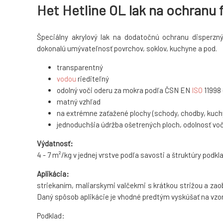
Het Hetline OL lak na ochranu f
Špeciálny akrylový lak na dodatočnú ochranu disperzn
dokonalú umývateľnosť povrchov, soklov, kuchyne a pod.
transparentný
vodou
riediteľný
odolný voči oderu za mokra podľa ČSN EN
ISO
11998 
matný vzhľad
na extrémne zaťažené plochy (schody, chodby, kuch
jednoduchšia údržba ošetrených ploch, odolnosť voč
Výdatnosť:
4 - 7 m²/kg v jednej vrstve podľa savosti a štruktúry podk
Aplikácia:
striekaním, maliarskymi valčekmi s krátkou strižou a zao
Daný spôsob aplikácie je vhodné predtým vyskúšať na vzo
Podklad: