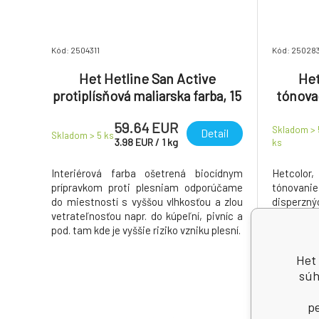
Kód: 2504311
Kód: 25028
Het Hetline San Active
Het
protiplísňová maliarska farba, 15
tónovac
kg
59.64 EUR
Skladom > 
Detail
Skladom > 5
ks
3.98
EUR
/
1
kg
ks
Interiérová farba ošetrená biocídnym
Hetcolor,
prípravkom proti plesniam odporúčame
tónovan
do miestností s vyššou vlhkosťou a zlou
disperznýc
vetrateľnosťou napr. do kúpeľní, pivníc a
priame na
pod. tam kde je vyššie riziko vzniku plesní.
Het 
súh
pe