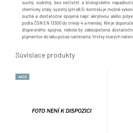
suchý, súdržný, bez nečistôt a biologického napadnutia
chemicky stály, vyzretý (pH ≤8,5; kontrolu je možné vyko
suchá a dostatočne spojená napr. akrylovou alebo polyvin
podľa ČSN EN 13300 do triedy 4 a menšej. Nie je doporu
disperzného spojiva, nebola by zabezpečená dostatočná 
pigmentov do laku počas natierania. Vrstvy starých náter
Súvisiace produkty
AKCE