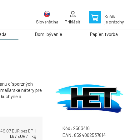
Košík
Slovenština
Prihlásiť
je prázdny
rada
Dom, bývanie
Papier, tvorba
ranu disperzných
 maliarske nátery pre
, kuchyne a
Kód:
2503416
49.07
EUR bez DPH
EAN:
8594002537814
11.87
EUR
/
1
kg