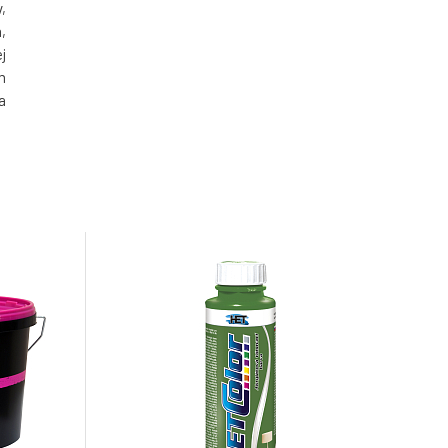
,
,
j
m
a