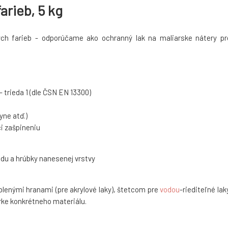
arieb, 5 kg
ých farieb - odporúčame ako ochranný lak na maliarske nátery pr
- trieda 1 (dle ČSN EN 13300)
yne atď.)
i zašpineniu
ladu a hrúbky nanesenej vrstvy
blenými hranami (pre akrylové laky), štetcom pre
vodou
-riediteľné lak
rke konkrétneho materiálu.