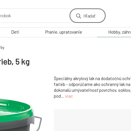
Hľadať
Deti
Pranie, upratovanie
Hobby, záh
arby
ieb, 5 kg
Špeciálny akrylový lak na dodatočnú och
farieb - odporúčame ako ochranný lak na
dokonalú umývateľnosť povrchov, soklov
pod....
viac