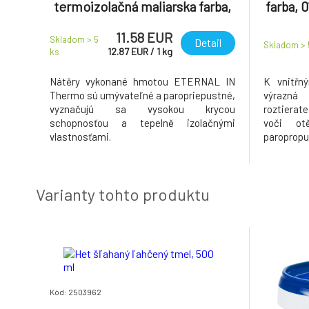
termoizolačná maliarska farba,
farba, 
0,9 kg
11.58 EUR
Skladom > 5
Detail
Skladom >
12.87
EUR
/
1
kg
ks
Nátěry vykonané hmotou ETERNAL IN
K vnitřn
Thermo sú umývateľné a paropriepustné,
výrazn
vyznačujú sa vysokou krycou
roztierat
schopnosťou a tepelně izolačnými
voči ot
vlastnosťami.
paropropu
Varianty tohto produktu
Kód: 2503962