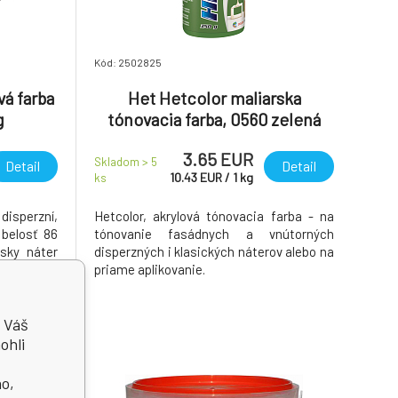
Kód: 2502825
á farba
Het Hetcolor maliarska
g
tónovacia farba, 0560 zelená
tmavá, 350 g
3.65 EUR
Skladom > 5
Detail
Detail
10.43
EUR
/
1
kg
ks
disperzní,
Hetcolor, akrylová tónovacia farba - na
 belosť 86
tónovanie fasádnych a vnútorných
rsky náter
disperzných i klasických náterov alebo na
ytných a
priame aplikovanie.
ú Váš
ohli
no,