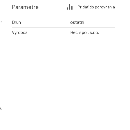
Parametre
Pridať do porovnania
e
Druh
ostatní
Výrobca
Het, spol. s.r.o.
y.