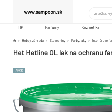
www.sampoon.sk
TIP
Parfumy
Kozmetika
Hobby, záhrada
Stavebniny
Farby, laky
Interiérové ​​f
Het Hetline OL lak na ochranu far
AKCE