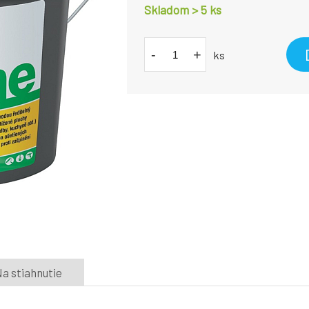
Skladom > 5
ks
-
+
ks
a stiahnutie