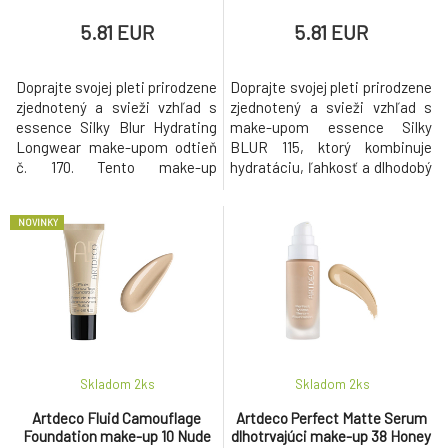
5.81 EUR
5.81 EUR
Doprajte svojej pleti prirodzene
Doprajte svojej pleti prirodzene
zjednotený a svieži vzhľad s
zjednotený a svieži vzhľad s
essence Silky Blur Hydrating
make-upom essence Silky
Longwear make-upom odtieň
BLUR 115, ktorý kombinuje
č. 170. Tento make-up
hydratáciu, ľahkosť a dlhodobý
kombinuje ľahkú textúru,
efekt v jednom kroku. Tento
pohodlné nosenie a prirodzený
svetlý odtieň s neutrálnym
NOVINKY
výsledok bez efektu masky.
podtónom sa dokonale
Jeho hodvábna, priedušná
prispôsobí pleti a pomáha
tekutá textúra sa ľahko
vytvoriť rovnomerný,
nanáša a poskytuje stredné
prirodzený tón bez pocitu
krytie, ktoré pomáha vyrovnať
zaťaženia. Hydratačné zloženie
drobné nedok
s výťažkom z opun
Skladom 2
ks
Skladom 2
ks
Artdeco Fluid Camouflage
Artdeco Perfect Matte Serum
Foundation make-up 10 Nude
dlhotrvajúci make-up 38 Honey