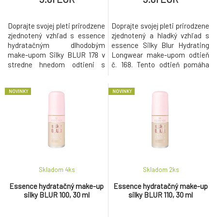
Doprajte svojej pleti prirodzene
Doprajte svojej pleti prirodzene
zjednotený vzhľad s essence
zjednotený a hladký vzhľad s
hydratačným dlhodobým
essence Silky Blur Hydrating
make-upom Silky BLUR 178 v
Longwear make-upom odtieň
stredne hnedom odtieni s
č. 168. Tento odtieň pomáha
neutrálnym podtónom. Tento
vyrovnať tón pleti a vytvoriť
make-up pomáha vyrovnať tón
prirodzený, jemne vyhladený
NOVINKY
NOVINKY
pleti a vytvára prirodzený,
efekt bez pocitu zaťaženia.
hladký efekt bez pocitu
Ľahká tekutá textura sa ľahko
zaťaženia. Jeho hydratačné
nanáša a poskytuje stredné
zloženie s výťažkom z opuncia
krytie, ktoré účinne koriguje
sa stará o pleť a pomáha
drobné nedokonalosti a
udržať svieži vz
Skladom 4
ks
Skladom 2
ks
Essence hydratačný make-up
Essence hydratačný make-up
silky BLUR 100, 30 ml
silky BLUR 110, 30 ml