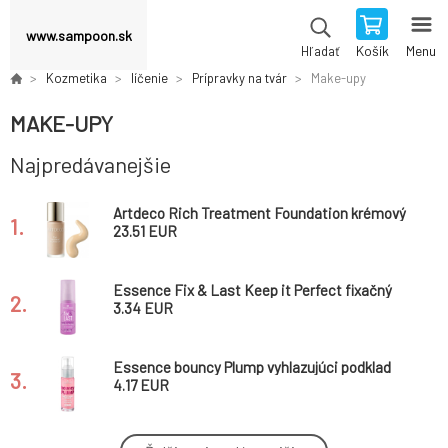
www.sampoon.sk
Košík
Menu
Hľadať
Kozmetika
líčenie
Prípravky na tvár
Make-upy
MAKE-UPY
Najpredávanejšie
Artdeco Rich Treatment Foundation krémový
1.
make-up 10 Sunny Shell 20 ml
23.51 EUR
Essence Fix & Last Keep it Perfect fixačný
2.
sprej na make-up 50 ml
3.34 EUR
Essence bouncy Plump vyhlazujúci podklad
3.
na pleť 30 ml
4.17 EUR
Artdeco Light Luminious Foundation ľahký