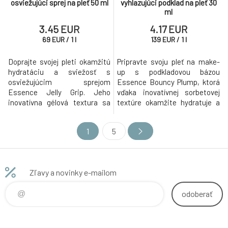
osviežujúci sprej na pleť 50 ml
vyhlazujúci podklad na pleť 30
ml
3.45 EUR
4.17 EUR
69
EUR
/
1
l
139
EUR
/
1
l
Doprajte svojej pleti okamžitú
Pripravte svoju pleť na make-
hydratáciu a sviežosť s
up s podkladovou bázou
osviežujúcim sprejom
Essence Bouncy Plump, ktorá
Essence Jelly Grip. Jeho
vďaka inovatívnej sorbetovej
inovatívna gélová textura sa
textúre okamžite hydratuje a
pri aplikácii mení na jemnú
zanecháva pleť sviežu a jemne
hmlu, ktorá rozjasňuje pleť a
žiariacu. Jemná melónová
1
5
podporuje fixáciu make-upu.
vôňa spríjemní každú aplikáciu
Poskytuje okamžitú hydratáciu
a dodáva pocit komfortu počas
a pocit sviežosti. Jemná hmla
celého dňa. Sorbetová textúra
zabezpečuje rovnomernú
pre ľahkú a osviežujúcu
Zľavy a novinky e-mailom
aplikáciu a prirodzený vzhľad.
aplikáciu. Poskytuje okamžitú h
Obsah
odoberať