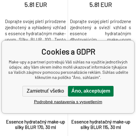
5.81 EUR
5.81 EUR
Doprajte svojej pleti prirodzene
Doprajte svojej pleti prirodzene
zjednotený a vyhladený vzhľad
zjednotený a svieži vzhľad s
s essence hydratačným make-
essence hydratačným
upom Silky BLUR 100. Tento
dlhotrvajúcim make-upom
make-up vo svetlom odtieni s
Silky BLUR 110 vo svetlom
Cookies a GDPR
neutrálnymi podtónmi
odtieni s teplým podtónom.
zvýrazňuje prirodzenú krásu
Tento make-up pomáha
Make-upy a partneri potrebujú Váš súhlas na využitie jednotlivých
NOVINKY
NOVINKY
pleti a dodáva jej jemný soft-
vyrovnať tón pleti a zvýrazniť jej
údajov, aby Vám okrem iného mohli ukazovať informácie týkajúce
focus efekt pre hladší a
prirodzenú krásu bez ťažkého
sa Vašich záujmov pomocou personalizácie reklám. Súhlas udelíte
upravený vzhľad. Hodvábna
efektu. Jeho hydratačné
kliknutím na políčko "Áno, súhlasím".
tekutá textura sa ľahko
zloženie s výťažkom z opuncie
rozotiera a umožňuje postupné
sa stará o pleť a zanecháva ju
Zamietnuť všetko
Áno, akceptujem
vrstvenie
sviežu a ko
Podrobné nastavenia s vysvetlením
Skladom 1
ks
Skladom 1
ks
Essence hydratačný make-up
Essence hydratačný make-up
silky BLUR 170, 30 ml
silky BLUR 115, 30 ml