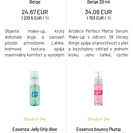
Beige
Beige 20 ml
24.67 EUR
34.06 EUR
1 233.5
EUR
/
1
l
1 703
EUR
/
1
l
Objavte make-up, ktorý
Artdeco Perfect Matte Serum
dokonale kryje a zároveň
Make-up v odtieni 38 Honey
pôsobí prirodzene. Ľahká,
Beige spája starostlivosť o pleť
krémová textura spája
a bezchybny vzhľad v jednom
maximálny komfort s vysokým
kroku. Jeho ľahká, rýchlo
krytím, aniž by na pleti
vstrebateľná textura sa
vytvárala efekt masky. Vďaka
doslova rozpúšťa na pokožke a
vysoko pigmentovanému
zanecháva ju prirodzene
zloženiu získa vaša pleť
matnú, zjednotenú a zároveň
zjednotený, matný vzhľad a
žiarivú. Make-up poskytuje
bezchybný finiš. Špeciálne
ideálne krytie pre hladký,
zloženie odolné proti
rovnomerný tón pleti, aniž by
rozmazávaniu, založené na
pôsobil
zmesi pryskyř
Skladom 3
ks
Skladom 2
ks
Essence Jelly Grip Aloe
Essence bouncy Plump