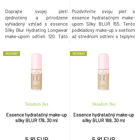
Doprajte svojej pleti
Pozdvihnite svoju pleť s
zjednotený a prirodzene
essence hydratačným make-
vyhladený vzhľad s essence
upom Silky BLUR 155. Tento
Silky Blur Hydrating Longwear
podkladový make-up v svetlom
make-upom odtieň 120. Táto
až strednom odtieni s teplými
dlhotrvajúca tekutá
podtónmi zvýrazňuje
podkladová báza vytvára jemný
prirodzenú krásu pleti a
NOVINKY
NOVINKY
soft-focus efekt, ktorý
zároveň jej dodáva jemný soft-
pomáha opticky zjemniť
focus efekt pre hladší a
nedokonalosti a dodať pleti
zjednotený vzhľad. Hedvábna
upravený, ale stále prirodzený
tekutá textura sa ľahko nanáša
vzhľad. Hedvábne tekutá
a umožňuje postupne vrstviť
textura sa ľahko rozotiera, pô
krytie podľa potr
Skladom 3
ks
Skladom 3
ks
Essence hydratačný make-up
Essence hydratačný make-up
silky BLUR 178, 30 ml
silky BLUR 168, 30 ml
5.81 EUR
5.81 EUR