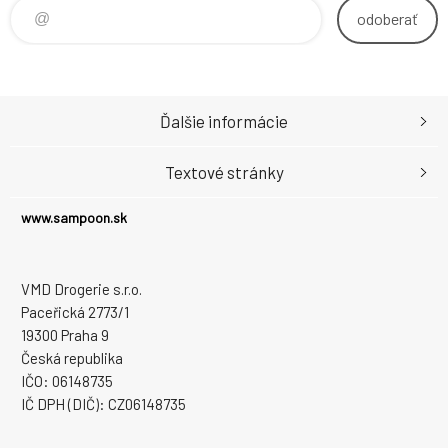
odoberať
Ďalšie informácie
Textové stránky
www.sampoon.sk
VMD Drogerie s.r.o.
Paceřická 2773/1
19300 Praha 9
Česká republika
IČO: 06148735
IČ DPH (DIČ): CZ06148735