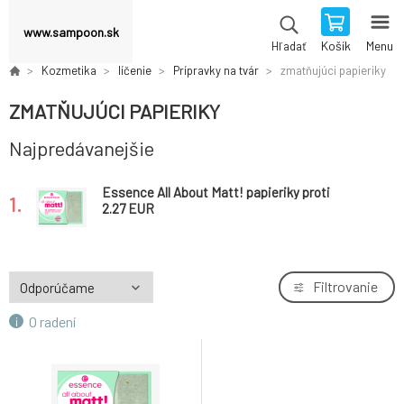
www.sampoon.sk
Košík
Menu
Hľadať
Kozmetika
líčenie
Prípravky na tvár
zmatňujúci papieriky
ZMATŇUJÚCI PAPIERIKY
Najpredávanejšie
Essence All About Matt! papieriky proti
1.
mastnote 50 kusov
2.27 EUR
Filtrovanie
O radení