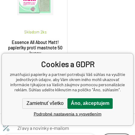
Skladom 2
ks
Essence All About Matt!
papieriky proti mastnote 50
kusov
Cookies a GDPR
2.27 EUR
zmatňujúci papieriky a partneri potrebujú Váš súhlas na využitie
jednotlivých údajov, aby Vám okrem iného mohli ukazovať
Oil Control Paper je zázrak
informácie týkajúce sa Vašich záujmov pomocou personalizácie
zelenej krásy a žiari v novom
reklám. Súhlas udelíte kliknutím na políčko "Áno, súhlasím".
svetlozelenom dizajne. Ať už
doma alebo na cestách, alebo
Zamietnuť všetko
Áno, akceptujem
na prvom rande. Priamy matný
výsledok So zeleným čajom
Podrobné nastavenia s vysvetlením
Osviežuje líčenie Bez alkoholu
Zľavy a novinky e-mailom