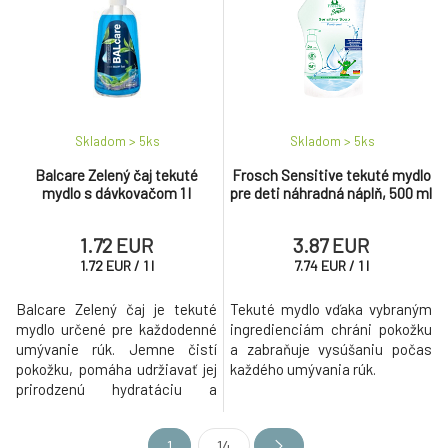
Skladom > 5
ks
Skladom > 5
ks
Balcare Zelený čaj tekuté
Frosch Sensitive tekuté mydlo
mydlo s dávkovačom 1 l
pre deti náhradná náplň, 500 ml
1.72 EUR
3.87 EUR
1.72
EUR
/
1
l
7.74
EUR
/
1
l
Balcare Zelený čaj je tekuté
Tekuté mydlo vďaka vybraným
mydlo určené pre každodenné
ingredienciám chráni pokožku
umývanie rúk. Jemne čistí
a zabraňuje vysúšaniu počas
pokožku, pomáha udržiavať jej
každého umývania rúk.
prirodzenú hydratáciu a
zanecháva ruky svieže a
príjemne prevoňané vôňou
1
14