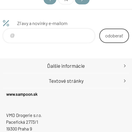
zeleného čaju. Vďaka
praktickému dávkovaču je
používanie hygienické a
pohodlné doma, v kancelárii aj
Zľavy a novinky e-mailom
vo verejných priestoroch.
Hlavné vlastnosti objem
odoberať
Ďalšie informácie
Textové stránky
www.sampoon.sk
VMD Drogerie s.r.o.
Paceřická 2773/1
19300 Praha 9