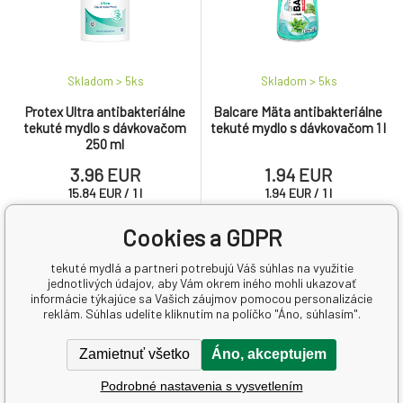
Skladom > 5
ks
Skladom > 5
ks
Protex Ultra antibakteriálne
Balcare Mäta antibakteriálne
tekuté mydlo s dávkovačom
tekuté mydlo s dávkovačom 1 l
250 ml
3.96 EUR
1.94 EUR
15.84
EUR
/
1
l
1.94
EUR
/
1
l
Cookies a GDPR
Protex Ultra antibakteriálne
Balcare Mäta antibakteriálne je
tekuté mydlo s dávkovačom
tekuté mydlo určené pre
tekuté mydlá a partneri potrebujú Váš súhlas na využitie
250 ml je tekuté mydlo určené
každodenné umývanie rúk.
jednotlivých údajov, aby Vám okrem iného mohli ukazovať
na každodenné umývanie rúk.
Vďaka antibakteriálnym
informácie týkajúce sa Vašich záujmov pomocou personalizácie
zložkám pomáha účinne
reklám. Súhlas udelíte kliknutím na políčko "Áno, súhlasím".
odstraňovať nečistoty a
zároveň zanecháva pokožku
Zamietnuť všetko
Áno, akceptujem
AKCE
AKCE
čistú, sviežu a príjemne
prevoňanú osviežujúcou vôňou
Podrobné nastavenia s vysvetlením
mäty.