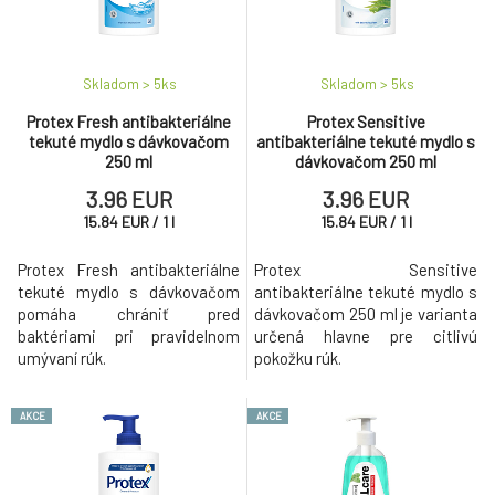
Skladom > 5
ks
Skladom > 5
ks
Protex Fresh antibakteriálne
Protex Sensitive
tekuté mydlo s dávkovačom
antibakteriálne tekuté mydlo s
250 ml
dávkovačom 250 ml
3.96 EUR
3.96 EUR
15.84
EUR
/
1
l
15.84
EUR
/
1
l
Protex Fresh antibakteriálne
Protex Sensitive
tekuté mydlo s dávkovačom
antibakteriálne tekuté mydlo s
pomáha chrániť pred
dávkovačom 250 ml je varianta
baktériami pri pravidelnom
určená hlavne pre citlivú
umývaní rúk.
pokožku rúk.
AKCE
AKCE