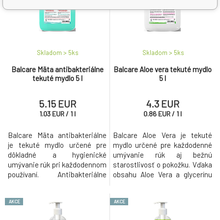
Skladom > 5
ks
Skladom > 5
ks
Balcare Mäta antibakteriálne
Balcare Aloe vera tekuté mydlo
tekuté mydlo 5 l
5 l
5.15 EUR
4.3 EUR
1.03
EUR
/
1
l
0.86
EUR
/
1
l
Balcare Mäta antibakteriálne
Balcare Aloe Vera je tekuté
je tekuté mydlo určené pre
mydlo určené pre každodenné
dôkladné a hygienické
umývanie rúk aj bežnú
umývanie rúk pri každodennom
starostlivosť o pokožku. Vďaka
používaní. Antibakteriálne
obsahu Aloe Vera a glycerínu
zloženie pomáha odstraňovať
jemne čistí, pomáha chrániť
nečistoty a zároveň zanecháva
pokožku pred vysušovaním a
AKCE
AKCE
pokožku sviežu a čistú.
zanecháva ruky hebké a svieže.