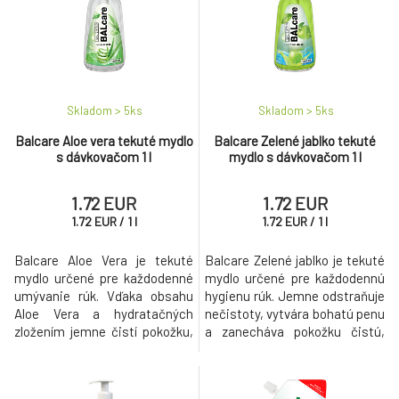
Skladom > 5
ks
Skladom > 5
ks
Balcare Aloe vera tekuté mydlo
Balcare Zelené jablko tekuté
s dávkovačom 1 l
mydlo s dávkovačom 1 l
1.72 EUR
1.72 EUR
1.72
EUR
/
1
l
1.72
EUR
/
1
l
Balcare Aloe Vera je tekuté
Balcare Zelené jablko je tekuté
mydlo určené pre každodenné
mydlo určené pre každodennú
umývanie rúk. Vďaka obsahu
hygienu rúk. Jemne odstraňuje
Aloe Vera a hydratačných
nečistoty, vytvára bohatú penu
zložením jemne čistí pokožku,
a zanecháva pokožku čistú,
pomáha predchádzať jej
hebkú a príjemne prevoňanú
vysušovaniu a zanecháva ruky
sviežou vôňou zeleného jablka.
hebké a svieže.