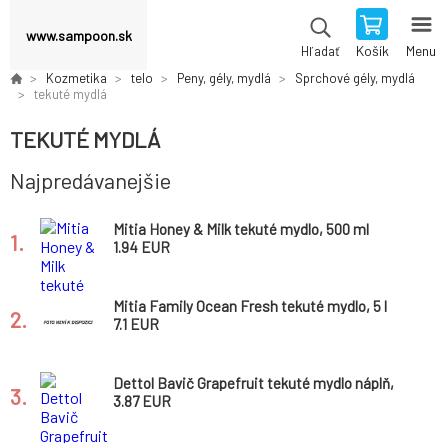
www.sampoon.sk
Košík
Menu
Hľadať
Kozmetika
telo
Peny, gély, mydlá
Sprchové gély, mydlá
tekuté mydlá
TEKUTÉ MYDLÁ
Najpredávanejšie
Mitia Honey & Milk tekuté mydlo, 500 ml
1.
1.94 EUR
Mitia Family Ocean Fresh tekuté mydlo, 5 l
2.
7.1 EUR
Dettol Bavič Grapefruit tekuté mydlo náplň,
3.
250 ml
3.87 EUR