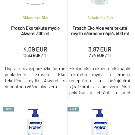
na jednom prstu ruky se nachází okolo 12 000 bakterií. Proto je tak
důležité časté mytí rukou, používání mýdla nebo antibakteriálních
gelů.
Skladom > 5
ks
Skladom > 5
ks
Frosch Eko tekuté mydlo
Frosch Eko Aloe vera tekuté
Akvarel 300 ml
mydlo náhradná náplň, 500 ml
4.09 EUR
3.87 EUR
13.63
EUR
/
1
l
7.74
EUR
/
1
l
Doprajte svojej pokožke šetrné
Ekologická a ekonomická náplň
pohladenie Frosch Eko
tekutého mydla s jemnou
tekutého mydla Akvarel s
receptúrou a pečujúcimi
decentnou vôňou aloe vera.
výťažkami z aloe vera čistí
pokožku a chráni ju pred
vysychaním.
AKCE
AKCE